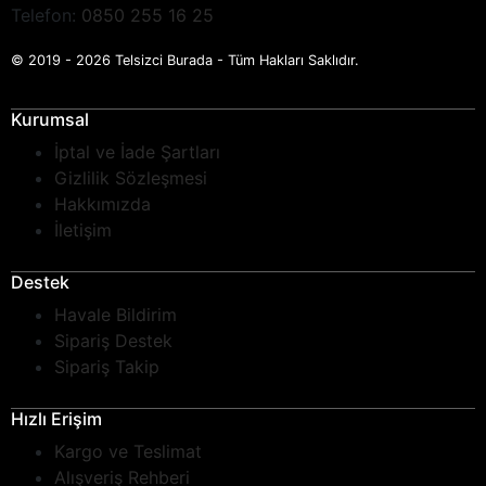
Telefon:
0850 255 16 25
© 2019 - 2026 Telsizci Burada - Tüm Hakları Saklıdır.
Kurumsal
İptal ve İade Şartları
Gizlilik Sözleşmesi
Hakkımızda
İletişim
Destek
Havale Bildirim
Sipariş Destek
Sipariş Takip
Hızlı Erişim
Kargo ve Teslimat
Alışveriş Rehberi