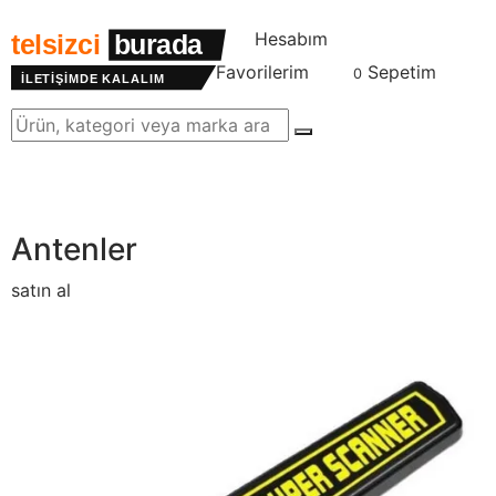
Hesabım
telsizci
burada
Favorilerim
Sepetim
0
İLETİŞİMDE KALALIM
Site içinde arama
Menu
Antenler
satın al