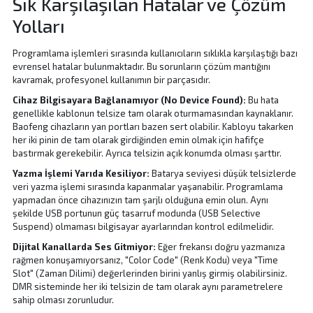
Sık Karşılaşılan Hatalar ve Çözüm
Yolları
Programlama işlemleri sırasında kullanıcıların sıklıkla karşılaştığı bazı
evrensel hatalar bulunmaktadır. Bu sorunların çözüm mantığını
kavramak, profesyonel kullanımın bir parçasıdır.
Cihaz Bilgisayara Bağlanamıyor (No Device Found):
Bu hata
genellikle kablonun telsize tam olarak oturmamasından kaynaklanır.
Baofeng cihazların yan portları bazen sert olabilir. Kabloyu takarken
her iki pinin de tam olarak girdiğinden emin olmak için hafifçe
bastırmak gerekebilir. Ayrıca telsizin açık konumda olması şarttır.
Yazma İşlemi Yarıda Kesiliyor:
Batarya seviyesi düşük telsizlerde
veri yazma işlemi sırasında kapanmalar yaşanabilir. Programlama
yapmadan önce cihazınızın tam şarjlı olduğuna emin olun. Aynı
şekilde USB portunun güç tasarruf modunda (USB Selective
Suspend) olmaması bilgisayar ayarlarından kontrol edilmelidir.
Dijital Kanallarda Ses Gitmiyor:
Eğer frekansı doğru yazmanıza
rağmen konuşamıyorsanız, "Color Code" (Renk Kodu) veya "Time
Slot" (Zaman Dilimi) değerlerinden birini yanlış girmiş olabilirsiniz.
DMR sisteminde her iki telsizin de tam olarak aynı parametrelere
sahip olması zorunludur.