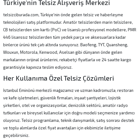
Türkiye'nin Telsiz Alışveriş Merkezi
telsizciburada.com, Türkiye'nin önde gelen telsiz ve haberleşme
teknolojileri satış platformudur. Amatör telsizlerden marin telsizlere,
CB telsizlerden sim kartlı (PoC) ve lisanslı profesyonel modellere, PMR
446 lisanssız telsizlerden tüm yedek parça ve aksesuarlara kadar
binlerce ürünü tek çatı altında sunuyoruz. Baofeng, TYT, Quansheng,
Wouxun, Motorola, Kenwood, Aselsan gibi dünyanın önde gelen
markalarının orijinal ürünlerini, rekabetçi fiyatlarla ve 24 saatte kargo
garantisiyle kapınıza teslim ediyoruz.
Her Kullanıma Özel Telsiz Çözümleri
İstanbul Eminönü merkezli mağazamız ve uzman kadromuzla; restoran
ve kafe işletmeleri, güvenlik firmaları, inşaat şantiyeleri, lojistik
şirketleri, otel ve organizasyonlar, denizcilik sektörü, amatör radyo
tutkunları ve bireysel kullanıcılar için doğru modeli seçmenize yardımcı
oluyoruz. Telsiz programlama, teknik danışmanlık, satış sonrası destek
ve toplu alımlarda özel fiyat avantajları için ekibimizle iletişime
geçebilirsiniz.