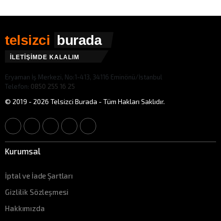
telsizci
burada
İLETİŞİMDE KALALIM
Eryaman İş Merkezi, No:1-413, 34116 Eminönü/İstanbul
Telefon:
0850 255 16 25
© 2019 - 2026 Telsizci Burada - Tüm Hakları Saklıdır.
Kurumsal
İptal ve İade Şartları
Gizlilik Sözleşmesi
Hakkımızda