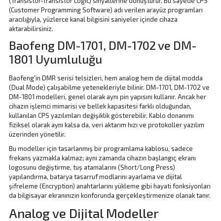
(Transistor-Transistor Logic) sinyallerine dönüştürür. Bu sayede CPS
(Customer Programming Software) adı verilen arayüz programları
aracılığıyla, yüzlerce kanal bilgisini saniyeler içinde cihaza
aktarabilirsiniz.
Baofeng DM-1701, DM-1702 ve DM-
1801 Uyumluluğu
Baofeng'in DMR serisi telsizleri, hem analog hem de dijital modda
(Dual Mode) çalışabilme yetenekleriyle bilinir. DM-1701, DM-1702 ve
DM-1801 modelleri, genel olarak aynı pin yapısını kullanır. Ancak her
cihazın işlemci mimarisi ve bellek kapasitesi farklı olduğundan,
kullanılan CPS yazılımları değişiklik gösterebilir. Kablo donanımı
fiziksel olarak aynı kalsa da, veri aktarım hızı ve protokoller yazılım
üzerinden yönetilir.
Bu modeller için tasarlanmış bir programlama kablosu, sadece
frekans yazmakla kalmaz; aynı zamanda cihazın başlangıç ekranı
logosunu değiştirme, tuş atamalarını (Short/Long Press)
yapılandırma, batarya tasarruf modlarını ayarlama ve dijital
şifreleme (Encryption) anahtarlarını yükleme gibi hayati fonksiyonları
da bilgisayar ekranınızın konforunda gerçekleştirmenize olanak tanır.
Analog ve Dijital Modeller