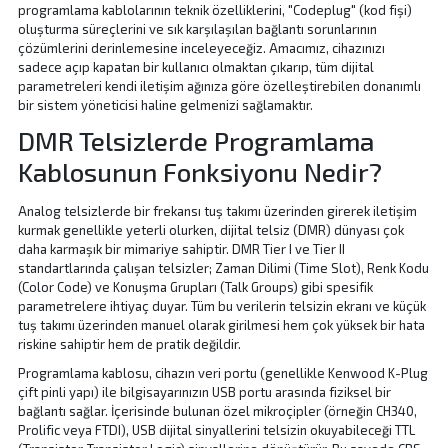
programlama kablolarının teknik özelliklerini, "Codeplug" (kod fişi)
oluşturma süreçlerini ve sık karşılaşılan bağlantı sorunlarının
çözümlerini derinlemesine inceleyeceğiz. Amacımız, cihazınızı
sadece açıp kapatan bir kullanıcı olmaktan çıkarıp, tüm dijital
parametreleri kendi iletişim ağınıza göre özelleştirebilen donanımlı
bir sistem yöneticisi haline gelmenizi sağlamaktır.
DMR Telsizlerde Programlama
Kablosunun Fonksiyonu Nedir?
Analog telsizlerde bir frekansı tuş takımı üzerinden girerek iletişim
kurmak genellikle yeterli olurken, dijital telsiz (DMR) dünyası çok
daha karmaşık bir mimariye sahiptir. DMR Tier I ve Tier II
standartlarında çalışan telsizler; Zaman Dilimi (Time Slot), Renk Kodu
(Color Code) ve Konuşma Grupları (Talk Groups) gibi spesifik
parametrelere ihtiyaç duyar. Tüm bu verilerin telsizin ekranı ve küçük
tuş takımı üzerinden manuel olarak girilmesi hem çok yüksek bir hata
riskine sahiptir hem de pratik değildir.
Programlama kablosu, cihazın veri portu (genellikle Kenwood K-Plug
çift pinli yapı) ile bilgisayarınızın USB portu arasında fiziksel bir
bağlantı sağlar. İçerisinde bulunan özel mikroçipler (örneğin CH340,
Prolific veya FTDI), USB dijital sinyallerini telsizin okuyabileceği TTL