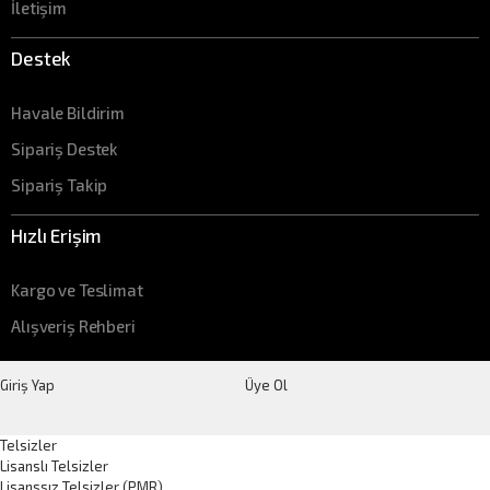
İletişim
Destek
Havale Bildirim
Sipariş Destek
Sipariş Takip
Hızlı Erişim
Kargo ve Teslimat
Alışveriş Rehberi
Giriş Yap
Üye Ol
Telsizler
Lisanslı Telsizler
Lisanssız Telsizler (PMR)