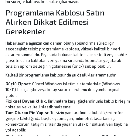
bu süreçte kabloyu kesinlikle çıkarmayın.
Programlama Kablosu Satın
Alırken Dikkat Edilmesi
Gerekenler
Haberleşme ağınızın can damarı olan yapılandırma süreci için
seçeceğiniz
telsiz programlama kablosu
, yüksek kaliteli bir veri
aktarımı sunmalıdır. Piyasada bulunan kalitesiz, ince telli veya sahte
çipsete sahip kablolar, veri yazma sırasında kopmalar yaşatarak
telsizin eprom belleğinin çökmesine (brick) sebep olabilir.
Kaliteli bir programlama kablosunda şu özellikler aranmalıdır:
Güçlü Çipset:
Güncel Windows işletim sistemleriyle (Windows
10/11) tak-çalıştır veya kolay sürücü kurulumu ile uyumlu orijinal
çipler.
Fiziksel Dayanıklılık:
Kırılmalara karşı güçlendirilmiş kablo birleşim
noktaları ve kaliteli plastik malzeme.
Tam Oturan Pin Yapısı:
Telsizin yan tarafındaki kulaklık/mikrofon
girişine takıldığında boşluk yapmayan, milimetrik tasarlanmış
konnektörler. İletişim sırasında yaşanan ufak bir sallantı veri kaybına
yol açabilir.