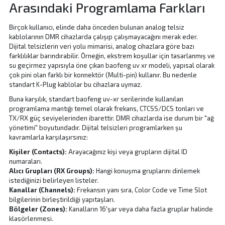
Arasındaki Programlama Farkları
Birçok kullanıcı, elinde daha önceden bulunan analog telsiz
kablolarının DMR cihazlarda çalışıp çalışmayacağını merak eder.
Dijital telsizlerin veri yolu mimarisi, analog cihazlara göre bazı
farklılıklar barındırabilir. Örneğin, ekstrem koşullar için tasarlanmış ve
su geçirmez yapısıyla öne çıkan
baofeng uv xr
modeli, yapısal olarak
çok pini olan farklı bir konnektör (Multi-pin) kullanır. Bu nedenle
standart K-Plug kablolar bu cihazlara uymaz.
Buna karşılık, standart baofeng uv-xr serilerinde kullanılan
programlama mantığı temel olarak frekans, CTCSS/DCS tonları ve
TX/RX güç seviyelerinden ibarettir. DMR cihazlarda ise durum bir "ağ
yönetimi" boyutundadır. Dijital telsizleri programlarken şu
kavramlarla karşılaşırsınız:
Kişiler (Contacts):
Arayacağınız kişi veya grupların dijital ID
numaraları.
Alıcı Grupları (RX Groups):
Hangi konuşma gruplarını dinlemek
istediğinizi belirleyen listeler.
Kanallar (Channels):
Frekansın yanı sıra, Color Code ve Time Slot
bilgilerinin birleştirildiği yapıtaşları.
Bölgeler (Zones):
Kanalların 16'şar veya daha fazla gruplar halinde
klasörlenmesi.