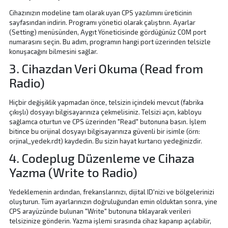
Cihazınızın modeline tam olarak uyan CPS yazılımını üreticinin
sayfasından indirin. Programı yönetici olarak çalıştırın. Ayarlar
(Setting) menüsünden, Aygıt Yöneticisinde gördüğünüz COM port
numarasını seçin. Bu adım, programın hangi port üzerinden telsizle
konuşacağını bilmesini sağlar.
3. Cihazdan Veri Okuma (Read from
Radio)
Hiçbir değişiklik yapmadan önce, telsizin içindeki mevcut (fabrika
çıkışlı) dosyayı bilgisayarınıza çekmelisiniz. Telsizi açın, kabloyu
sağlamca oturtun ve CPS üzerinden "Read" butonuna basın. İşlem
bitince bu orijinal dosyayı bilgisayarınıza güvenli bir isimle (örn:
orjinal_yedek.rdt) kaydedin. Bu sizin hayat kurtarıcı yedeğinizdir.
4. Codeplug Düzenleme ve Cihaza
Yazma (Write to Radio)
Yedeklemenin ardından, frekanslarınızı, dijital ID'nizi ve bölgelerinizi
oluşturun. Tüm ayarlarınızın doğruluğundan emin olduktan sonra, yine
CPS arayüzünde bulunan "Write" butonuna tıklayarak verileri
telsizinize gönderin. Yazma işlemi sırasında cihaz kapanıp açılabilir,