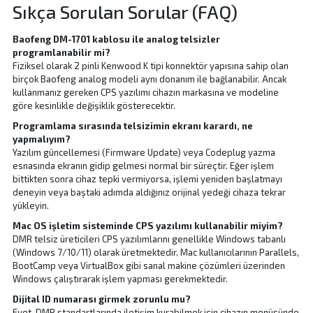
Sıkça Sorulan Sorular (FAQ)
Baofeng DM-1701 kablosu ile analog telsizler
programlanabilir mi?
Fiziksel olarak 2 pinli Kenwood K tipi konnektör yapısına sahip olan
birçok Baofeng analog modeli aynı donanım ile bağlanabilir. Ancak
kullanmanız gereken CPS yazılımı cihazın markasına ve modeline
göre kesinlikle değişiklik gösterecektir.
Programlama sırasında telsizimin ekranı karardı, ne
yapmalıyım?
Yazılım güncellemesi (Firmware Update) veya Codeplug yazma
esnasında ekranın gidip gelmesi normal bir süreçtir. Eğer işlem
bittikten sonra cihaz tepki vermiyorsa, işlemi yeniden başlatmayı
deneyin veya baştaki adımda aldığınız orijinal yedeği cihaza tekrar
yükleyin.
Mac OS işletim sisteminde CPS yazılımı kullanabilir miyim?
DMR telsiz üreticileri CPS yazılımlarını genellikle Windows tabanlı
(Windows 7/10/11) olarak üretmektedir. Mac kullanıcılarının Parallels,
BootCamp veya VirtualBox gibi sanal makine çözümleri üzerinden
Windows çalıştırarak işlem yapması gerekmektedir.
Dijital ID numarası girmek zorunlu mu?
Evet, DMR standartlarında iletişim kurabilmek için cihazın menüsünde