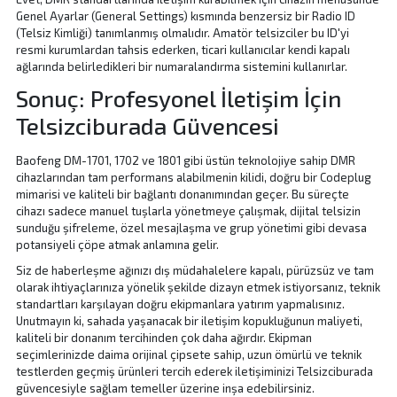
Genel Ayarlar (General Settings) kısmında benzersiz bir Radio ID
(Telsiz Kimliği) tanımlanmış olmalıdır. Amatör telsizciler bu ID'yi
resmi kurumlardan tahsis ederken, ticari kullanıcılar kendi kapalı
ağlarında belirledikleri bir numaralandırma sistemini kullanırlar.
Sonuç: Profesyonel İletişim İçin
Telsizciburada Güvencesi
Baofeng DM-1701, 1702 ve 1801 gibi üstün teknolojiye sahip DMR
cihazlarından tam performans alabilmenin kilidi, doğru bir Codeplug
mimarisi ve kaliteli bir bağlantı donanımından geçer. Bu süreçte
cihazı sadece manuel tuşlarla yönetmeye çalışmak, dijital telsizin
sunduğu şifreleme, özel mesajlaşma ve grup yönetimi gibi devasa
potansiyeli çöpe atmak anlamına gelir.
Siz de haberleşme ağınızı dış müdahalelere kapalı, pürüzsüz ve tam
olarak ihtiyaçlarınıza yönelik şekilde dizayn etmek istiyorsanız, teknik
standartları karşılayan doğru ekipmanlara yatırım yapmalısınız.
Unutmayın ki, sahada yaşanacak bir iletişim kopukluğunun maliyeti,
kaliteli bir donanım tercihinden çok daha ağırdır. Ekipman
seçimlerinizde daima orijinal çipsete sahip, uzun ömürlü ve teknik
testlerden geçmiş ürünleri tercih ederek iletişiminizi Telsizciburada
güvencesiyle sağlam temeller üzerine inşa edebilirsiniz.