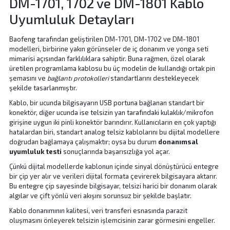
DM-1701, 1702 ve DM-1801 Kablo
Uyumluluk Detayları
Baofeng tarafından geliştirilen DM-1701, DM-1702 ve DM-1801
modelleri, birbirine yakın görünseler de iç donanım ve yonga seti
mimarisi açısından farklılıklara sahiptir. Buna rağmen, özel olarak
üretilen programlama kablosu bu üç modelin de kullandığı ortak pin
şemasını ve
bağlantı protokolleri
standartlarını destekleyecek
şekilde tasarlanmıştır.
Kablo, bir ucunda bilgisayarın USB portuna bağlanan standart bir
konektör, diğer ucunda ise telsizin yan tarafındaki kulaklık/mikrofon
girişine uygun iki pinli konektör barındırır. Kullanıcıların en çok yaptığı
hatalardan biri, standart analog telsiz kablolarını bu dijital modellere
doğrudan bağlamaya çalışmaktır; oysa bu durum
donanımsal
uyumluluk testi
sonuçlarında başarısızlığa yol açar.
Çünkü dijital modellerde kablonun içinde sinyal dönüştürücü entegre
bir çip yer alır ve verileri dijital formata çevirerek bilgisayara aktarır.
Bu entegre çip sayesinde bilgisayar, telsizi harici bir donanım olarak
algılar ve çift yönlü veri akışını sorunsuz bir şekilde başlatır.
Kablo donanımının kalitesi, veri transferi esnasında parazit
oluşmasını önleyerek telsizin işlemcisinin zarar görmesini engeller.