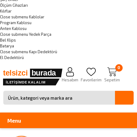
Ölçüm Cihazları
Kılıflar
Close submenu
Kablolar
Program Kablosu
Anten Kablosu
Close submenu
Yedek Parça
Bel Klips
Batarya
Close submenu
Kapı Dedektörü
El Dedektörü
0
telsizci
burada
Hesabım
Favorilerim
Sepetim
İLETİŞİMDE KALALIM
Site içinde arama
Menu