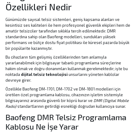
Özellikleri Nedir
Günümüzde sayısal telsiz sistemleri, geniş kapsama alanları ve
kesintisiz ses kaliteleri ile hem profesyonel güvenlik ekipleri hem de
amatör telsizciler tarafından sıklıkla tercih edilmektedir. DMR
standardına sahip olan Baofeng modelleri, sundukları yüksek
performans ve bütçe dostu fiyat politikası ile küresel pazarda büyük
bir popülarite kazanmıştır.
Bu cihazların tüm gelişmiş özelliklerinden tam anlamıyla
yararlanabilmek için bilgisayar tabanlı programlama süreçlerine
hakim olmak ve doğru donanımları kullanmak gerekmektedir; işte bu
noktada
dijital telsiz teknolojisi
unsurlarını yöneten kablolar
devreye girer.
Özellikle Baofeng DM-1701, DM-1702 ve DM-1801 modelleri için
üretilen özel programlama kablosu, cihazınızın işletim sistemiyle
bilgisayarınız arasında güvenli bir köprü kurar ve
DMR (Digital Mobile
Radio)
standartlarının getirdiği esnekliği doğrudan kullanıcıya sunar.
Baofeng DMR Telsiz Programlama
Kablosu Ne İşe Yarar