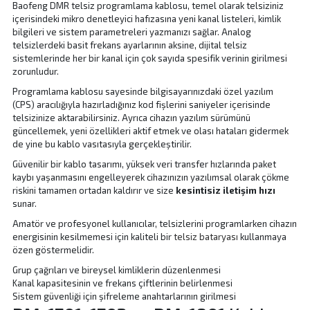
Baofeng DMR telsiz programlama kablosu, temel olarak telsiziniz
içerisindeki mikro denetleyici hafızasına yeni kanal listeleri, kimlik
bilgileri ve sistem parametreleri yazmanızı sağlar. Analog
telsizlerdeki basit frekans ayarlarının aksine, dijital telsiz
sistemlerinde her bir kanal için çok sayıda spesifik verinin girilmesi
zorunludur.
Programlama kablosu sayesinde bilgisayarınızdaki özel yazılım
(CPS) aracılığıyla hazırladığınız kod fişlerini saniyeler içerisinde
telsizinize aktarabilirsiniz. Ayrıca cihazın yazılım sürümünü
güncellemek, yeni özellikleri aktif etmek ve olası hataları gidermek
de yine bu kablo vasıtasıyla gerçekleştirilir.
Güvenilir bir kablo tasarımı, yüksek veri transfer hızlarında paket
kaybı yaşanmasını engelleyerek cihazınızın yazılımsal olarak çökme
riskini tamamen ortadan kaldırır ve size
kesintisiz iletişim hızı
sunar.
Amatör ve profesyonel kullanıcılar, telsizlerini programlarken cihazın
energisinin kesilmemesi için kaliteli bir
telsiz bataryası
kullanmaya
özen göstermelidir.
Grup çağrıları ve bireysel kimliklerin düzenlenmesi
Kanal kapasitesinin ve frekans çiftlerinin belirlenmesi
Sistem güvenliği için şifreleme anahtarlarının girilmesi