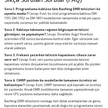
Soru 1: Programlama kablosu tüm Baofeng DMR telsizleri ile
uyumlu mudur?
Cevap: Evet, bu özel programlama kablosu DM-
1701, DM-1702 ve DM-1801 modellerinin tamamında ortak pin yapısı
sayesinde sorunsuz bir şekilde kullanılabilir.
Soru 2: Kabloyu takmama rağmen bilgisayarım telsizi
görmüyor, ne yapmalıyım?
Cevap: Öncelikle Aygıt Yöneticisi
üzerinden USB sürücü kurulumunu kontrol edin. Eğer sürücüde sarı
ünlem işareti varsa, uyumlu güncel veya eski bir sürücüyü manuel
olarak yükleyin.
Soru 3: Frekans yazarken telsizin kapanması cihaza zarar
verir mi?
Cevap: Evet, veri yazma işlemi esnasında telsizin
kapanması sistem dosyalarının bozulmasına yol açabilir. Bu yüzden
programlama öncesi bataryanın tam dolu olduğundan emin
olmalısınız.
Soru 4: CHIRP yazılımı bu modellerde tamamen ücretsiz mi
kullanılıyor?
Cevap: Evet, CHIRP tamamen açık kaynaklı ve ücretsiz
bir yazılımdır. Ancak DMR özelliklerinin tamamını yapılandırmak için
resmi CPS yazılımını kullanmanız daha sağlıklıdır.
Baofeng DMR telsizlerin sunduğu tüm dijital avantajlardan ve geniş
kapsama alanından yararlanmak, ancak doğru bir programlama süreci