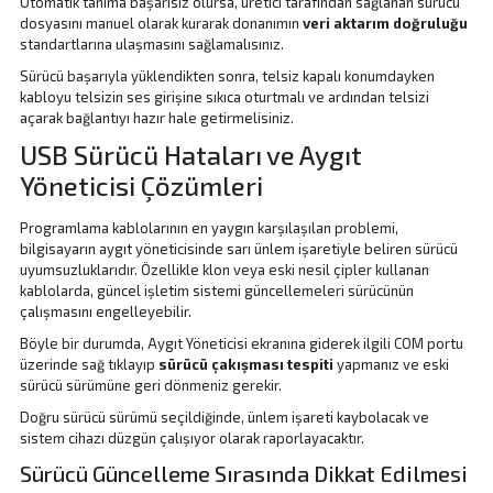
Otomatik tanıma başarısız olursa, üretici tarafından sağlanan sürücü
dosyasını manuel olarak kurarak donanımın
veri aktarım doğruluğu
standartlarına ulaşmasını sağlamalısınız.
Sürücü başarıyla yüklendikten sonra, telsiz kapalı konumdayken
kabloyu telsizin ses girişine sıkıca oturtmalı ve ardından telsizi
açarak bağlantıyı hazır hale getirmelisiniz.
USB Sürücü Hataları ve Aygıt
Yöneticisi Çözümleri
Programlama kablolarının en yaygın karşılaşılan problemi,
bilgisayarın aygıt yöneticisinde sarı ünlem işaretiyle beliren sürücü
uyumsuzluklarıdır. Özellikle klon veya eski nesil çipler kullanan
kablolarda, güncel işletim sistemi güncellemeleri sürücünün
çalışmasını engelleyebilir.
Böyle bir durumda, Aygıt Yöneticisi ekranına giderek ilgili COM portu
üzerinde sağ tıklayıp
sürücü çakışması tespiti
yapmanız ve eski
sürücü sürümüne geri dönmeniz gerekir.
Doğru sürücü sürümü seçildiğinde, ünlem işareti kaybolacak ve
sistem cihazı düzgün çalışıyor olarak raporlayacaktır.
Sürücü Güncelleme Sırasında Dikkat Edilmesi