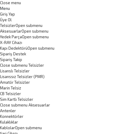
Close menu
Menu
Giriş Yap
Üye Ol
Telsizler
Open submenu
Aksesuarlar
Open submenu
Yedek Parça
Open submenu
X-RAY Cihazı
Kapı Dedektörü
Open submenu
Sipariş Destek
Sipariş Takip
Close submenu
Telsizler
Lisanslı Telsizler
Lisanssız Telsizler (PMR)
Amatör Telsizler
Marin Telsiz
CB Telsizler
Sim Kartlı Telsizler
Close submenu
Aksesuarlar
Antenler
Konnektörler
Kulaklıklar
Kablolar
Open submenu
Şarj Cihazı