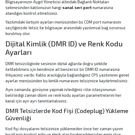
Bilgisayarınızın Aygıt Yöneticisi altındaki Bağlantı Noktaları
sekmesinden kablonuzun hangi
sanal seri port
numarasına
atandığını kontrol etmelisiniz.
Yazılımdaki iletişim ayarları menüsünden bu COM port numarasını
seçtiğinizde telsiz ile bilgisayar arasındaki yazılımsal bağ sorunsuz
kurulmuş olur.
Dijital Kimlik (DMR ID) ve Renk Kodu
Ayarları
DMR telsizciliğinde sesinizin dijital ağlarda doğru şekilde
iletilebilmesi için kendinize ait benzersiz bir DMR ID numarasına
ihtiyacınız vardır. Kablo aracılığıyla bağlandığınız CPS yazılımının genel
ayarlar menüsünden bu kimlik numarasını telsizinize kaydetmelisiniz.
Aynı zamanda, görüşme yapmak istediğiniz röle istasyonunun
belirlediği zaman dilimi ve renk kodu ayarları parametrelerini her
kanal için ayrı ayrı tanımlamalısınız.
DMR Telsizlerde Kod Fişi (Codeplug) Yükleme
Güvenliği
Kod fişi dosyalarını telsizinize yüklemeden önce her zaman yazım
kurallarını kontrol edin ve eksik alan bırakmadığınızdan emin olun.