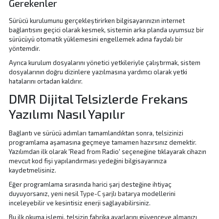
Gerekenler
Sürücü kurulumunu gerçekleştirirken bilgisayarınızın internet
bağlantısını geçici olarak kesmek, sistemin arka planda uyumsuz bir
sürücüyü otomatik yüklemesini engellemek adına faydalı bir
yöntemdir.
Ayrıca kurulum dosyalarını yönetici yetkileriyle çalıştırmak, sistem
dosyalarının doğru dizinlere yazılmasına yardımcı olarak yetki
hatalarını ortadan kaldırır.
DMR Dijital Telsizlerde Frekans
Yazılımı Nasıl Yapılır
Bağlantı ve sürücü adımları tamamlandıktan sonra, telsizinizi
programlama aşamasına geçmeye tamamen hazırsınız demektir.
Yazılımdan ilk olarak 'Read from Radio' seçeneğine tıklayarak cihazın
mevcut kod fişi yapılandırması yedeğini bilgisayarınıza
kaydetmelisiniz.
Eğer programlama sırasında harici şarj desteğine ihtiyaç
duyuyorsanız, yeni nesil
Type-C şarjlı batarya
modellerini
inceleyebilir ve kesintisiz enerji sağlayabilirsiniz.
Bu ilk okuma işlemi, telsizin fabrika ayarlarını güvenceye almanızı