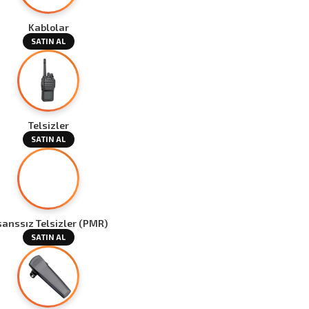
Kablolar
SATIN AL
Telsizler
SATIN AL
sanssız Telsizler (PMR)
SATIN AL