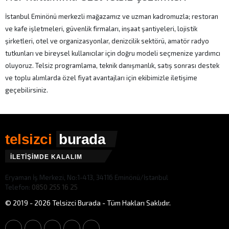
İstanbul Eminönü merkezli mağazamız ve uzman kadromuzla; restoran
ve kafe işletmeleri, güvenlik firmaları, inşaat şantiyeleri, lojistik
şirketleri, otel ve organizasyonlar, denizcilik sektörü, amatör radyo
tutkunları ve bireysel kullanıcılar için doğru modeli seçmenize yardımcı
oluyoruz. Telsiz programlama, teknik danışmanlık, satış sonrası destek
ve toplu alımlarda özel fiyat avantajları için ekibimizle iletişime
geçebilirsiniz.
telsizci
burada
İLETİŞİMDE KALALIM
Eryaman İş Merkezi, No:1-413, 34116 Eminönü/İstanbul
Telefon:
0850 255 16 25
© 2019 - 2026 Telsizci Burada - Tüm Hakları Saklıdır.