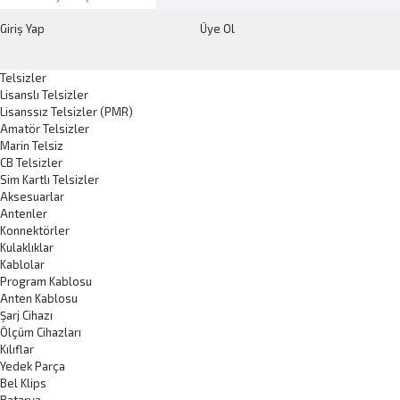
Giriş Yap
Üye Ol
Telsizler
Lisanslı Telsizler
Lisanssız Telsizler (PMR)
Amatör Telsizler
Marin Telsiz
CB Telsizler
Sim Kartlı Telsizler
Aksesuarlar
Antenler
Konnektörler
Kulaklıklar
Kablolar
Program Kablosu
Anten Kablosu
Şarj Cihazı
Ölçüm Cihazları
Kılıflar
Yedek Parça
Bel Klips