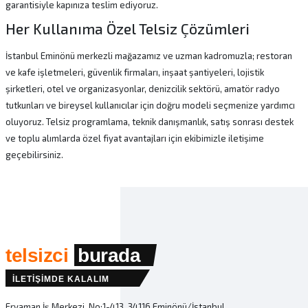
garantisiyle kapınıza teslim ediyoruz.
Her Kullanıma Özel Telsiz Çözümleri
İstanbul Eminönü merkezli mağazamız ve uzman kadromuzla; restoran
ve kafe işletmeleri, güvenlik firmaları, inşaat şantiyeleri, lojistik
şirketleri, otel ve organizasyonlar, denizcilik sektörü, amatör radyo
tutkunları ve bireysel kullanıcılar için doğru modeli seçmenize yardımcı
oluyoruz. Telsiz programlama, teknik danışmanlık, satış sonrası destek
ve toplu alımlarda özel fiyat avantajları için ekibimizle iletişime
geçebilirsiniz.
telsizci
burada
İLETİŞİMDE KALALIM
Eryaman İş Merkezi, No:1-413, 34116 Eminönü/İstanbul