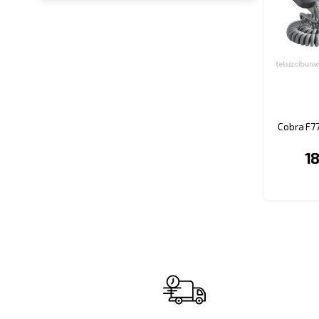
Cobra F77
18