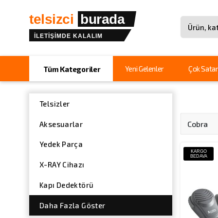
telsizci
burada
İLETİŞİMDE KALALIM
Site içinde 
Yeni Gelenler
Çok Satan
Tüm Kategoriler
Telsizler
Cobra
Aksesuarlar
Yedek Parça
KARGO
BEDAVA
X-RAY Cihazı
Kapı Dedektörü
Daha Fazla Göster