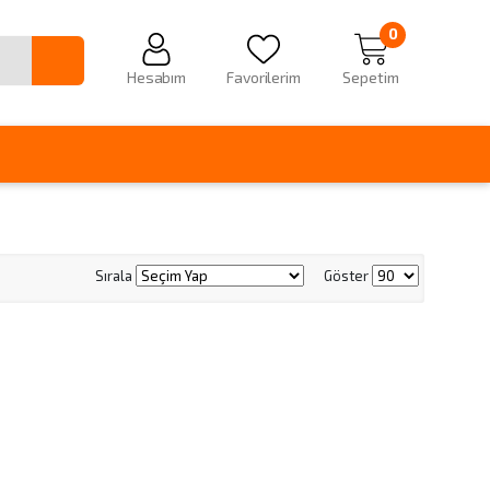
0
Hesabım
Favorilerim
Sepetim
Sırala
Göster