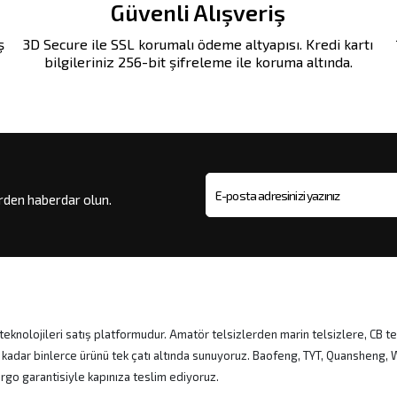
Güvenli Alışveriş
ş
3D Secure ile SSL korumalı ödeme altyapısı. Kredi kartı
bilgileriniz 256-bit şifreleme ile koruma altında.
erden haberdar olun.
E-posta adresi
eknolojileri satış platformudur. Amatör telsizlerden marin telsizlere, CB te
 kadar binlerce ürünü tek çatı altında sunuyoruz. Baofeng, TYT, Quansheng
kargo garantisiyle kapınıza teslim ediyoruz.