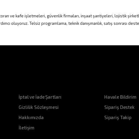
ve kafe işletmeleri, güvenlik firmaları, inşaat şantiyeleri, lojistik şirketl
rdımcı oluyoruz. Telsiz programlama, teknik danışmanlık, satış sonrası destek 
Kurumsal
Destek
İptal ve İade Şartları
Havale Bildirim
Gizlilik Sözleşmesi
Sipariş Destek
Hakkımızda
Sipariş Takip
İletişim