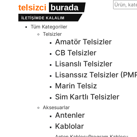
Site içind
telsizci
burada
İLETİŞİMDE KALALIM
Tüm Kategoriler
Telsizler
Amatör Telsizler
CB Telsizler
Lisanslı Telsizler
Lisanssız Telsizler (PM
Marin Telsiz
Sim Kartlı Telsizler
Aksesuarlar
Antenler
Kablolar
Anten Kablosu
Program Kablosu