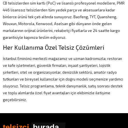
CB telsizlerden sim kartlı (PoC) ve lisanslı profesyonel modellere, PMR
446 lisanssız telsizlerden tüm yedek parça ve aksesuarlara kadar
binlerce ürünü tek çatı altında sunuyoruz. Baofeng, TYT, Quansheng,
Wouxun, Motorola, Kenwood, Aselsan gibi dünyanın önde gelen
markalarının orijinal ürünlerini, rekabetçi fiyatlarla ve 24 saatte kargo
garantisiyle kapınıza teslim ediyoruz.
Her Kullanıma Özel Telsiz Çözümleri
İstanbul Eminönü merkezli mağazamız ve uzman kadromuzla; restoran
ve kafe işletmeleri, güvenlik firmaları, inşaat şantiyeleri, lojistik
şirketleri, otel ve organizasyonlar, denizcilik sektörü, amatör radyo
tutkunları ve bireysel kullanıcılar için doğru modeli seçmenize yardımcı
oluyoruz. Telsiz programlama, teknik danışmanlık, satış sonrası destek
ve toplu alımlarda özel fiyat avantajları için ekibimizle iletişime
geçebilirsiniz.
telsizci
burada