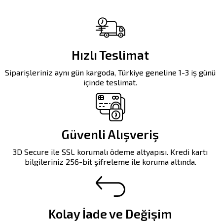
bu telsiz her türlü ihtiyacınıza çözüm
sunar. TD-M11, dayanıklı yapısı ve
hayalet ekrana sahip şık görünümü ile
sizin için tasarlandı.
Hızlı Teslimat
Siparişleriniz aynı gün kargoda, Türkiye geneline 1-3 iş günü
içinde teslimat.
Güvenli Alışveriş
3D Secure ile SSL korumalı ödeme altyapısı. Kredi kartı
bilgileriniz 256-bit şifreleme ile koruma altında.
Kolay İade ve Değişim