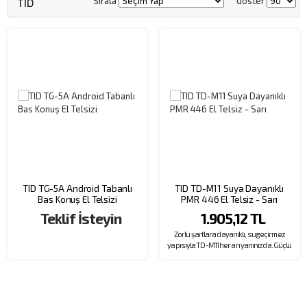
Sırala
Göster
TID
TID TG-5A Android Tabanlı
TID TD-M11 Suya Dayanıklı
Bas Konuş El Telsizi
PMR 446 El Telsiz - Sarı
Teklif İsteyin
1.905,12 TL
Zorlu şartlara dayanıklı, su geçirmez
yapısıyla TD-M11 her an yanınızda. Güçlü
çıkışı, 16 kanallı kapasitesi ve 1000mAh
uzun ömürlü bataryası ile kesintisiz
iletişim sağlayın. Kullanıcının yazılım
gerekmeden frekans ayarlayabildiği ve
lisans gerektirmeyen, pratik ve dayanıklı