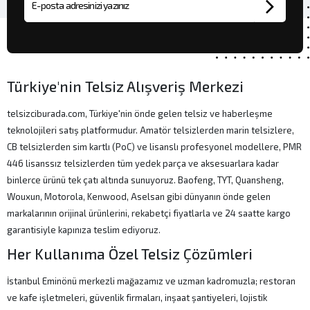
E-posta adresi
Türkiye'nin Telsiz Alışveriş Merkezi
telsizciburada.com, Türkiye'nin önde gelen telsiz ve haberleşme
teknolojileri satış platformudur. Amatör telsizlerden marin telsizlere,
CB telsizlerden sim kartlı (PoC) ve lisanslı profesyonel modellere, PMR
446 lisanssız telsizlerden tüm yedek parça ve aksesuarlara kadar
binlerce ürünü tek çatı altında sunuyoruz. Baofeng, TYT, Quansheng,
Wouxun, Motorola, Kenwood, Aselsan gibi dünyanın önde gelen
markalarının orijinal ürünlerini, rekabetçi fiyatlarla ve 24 saatte kargo
garantisiyle kapınıza teslim ediyoruz.
Her Kullanıma Özel Telsiz Çözümleri
İstanbul Eminönü merkezli mağazamız ve uzman kadromuzla; restoran
ve kafe işletmeleri, güvenlik firmaları, inşaat şantiyeleri, lojistik