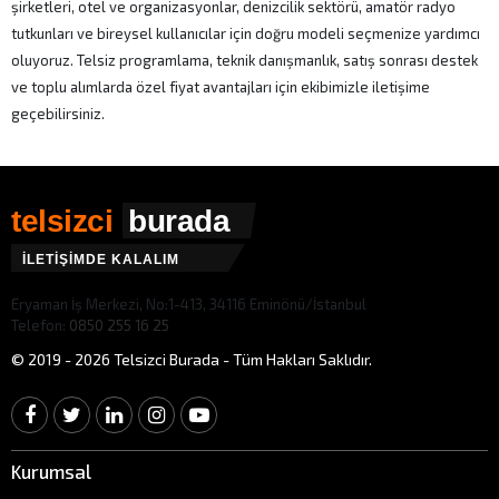
şirketleri, otel ve organizasyonlar, denizcilik sektörü, amatör radyo
tutkunları ve bireysel kullanıcılar için doğru modeli seçmenize yardımcı
oluyoruz. Telsiz programlama, teknik danışmanlık, satış sonrası destek
ve toplu alımlarda özel fiyat avantajları için ekibimizle iletişime
geçebilirsiniz.
telsizci
burada
İLETİŞİMDE KALALIM
Eryaman İş Merkezi, No:1-413, 34116 Eminönü/İstanbul
Telefon:
0850 255 16 25
© 2019 - 2026 Telsizci Burada - Tüm Hakları Saklıdır.
Kurumsal