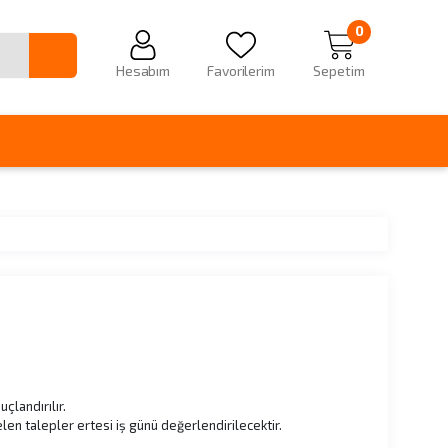
0
Hesabım
Favorilerim
Sepetim
çlandırılır.
en talepler ertesi iş günü değerlendirilecektir.