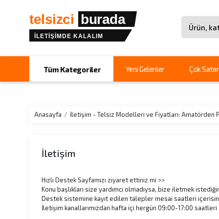
telsizci
burada
İLETİŞİMDE KALALIM
Site içinde 
Yeni Gelenler
Çok Satan
Tüm Kategoriler
Anasayfa
İletişim - Telsiz Modelleri ve Fiyatları: Amatörde
İletişim
Hızlı Destek Sayfamızı ziyaret ettiniz mi >>
Konu başlıkları size yardımcı olmadıysa, bize iletmek istediğin
Destek sistemine kayıt edilen talepler mesai saatleri içerisind
İletişim kanallarımızdan hafta içi hergün 09:00-17:00 saatler