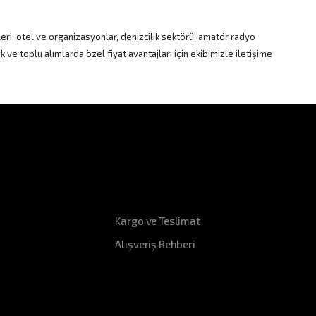
eri, otel ve organizasyonlar, denizcilik sektörü, amatör radyo
ve toplu alımlarda özel fiyat avantajları için ekibimizle iletişime
Hızlı Erişim
Kargo ve Teslimat
Alışveriş Rehberi