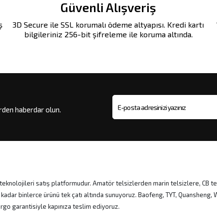
Güvenli Alışveriş
ş
3D Secure ile SSL korumalı ödeme altyapısı. Kredi kartı
bilgileriniz 256-bit şifreleme ile koruma altında.
erden haberdar olun.
E-posta adresi
eknolojileri satış platformudur. Amatör telsizlerden marin telsizlere, CB te
 kadar binlerce ürünü tek çatı altında sunuyoruz. Baofeng, TYT, Quansheng
kargo garantisiyle kapınıza teslim ediyoruz.