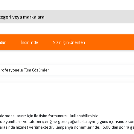
arama
lar
İndirimde
Sizin İçin Önerilen
n Profesyonele Tüm Çözümler
iz mesajlarınız için iletişim formumuzu kullanabilirsiniz.
e yanıtlanır ve talebin içeriğine göre çoğunlukla aynı iş günü içerisinde sonu
i arasında hizmet verilmektedir. Kampanya dönemlerinde, 16:00'dan sonra gel