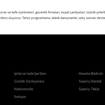
ve kafe işletmeleri, güvenlik firmaları, inşaat şantiyeleri, lojistik şirketl
rdımcı oluyoruz. Telsiz programlama, teknik danışmanlık, satış sonrası destek 
Kurumsal
Destek
İptal ve İade Şartları
Havale Bildirim
Gizlilik Sözleşmesi
Sipariş Destek
Hakkımızda
Sipariş Takip
İletişim