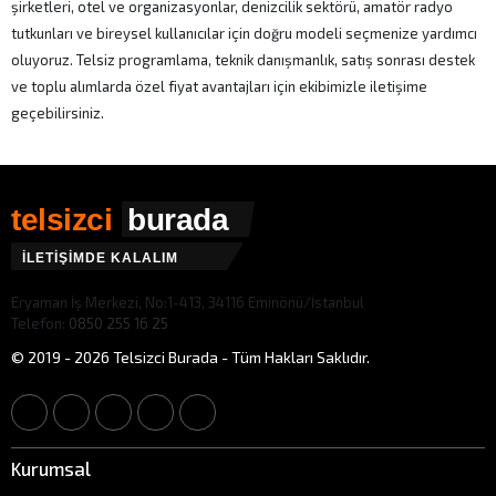
şirketleri, otel ve organizasyonlar, denizcilik sektörü, amatör radyo
tutkunları ve bireysel kullanıcılar için doğru modeli seçmenize yardımcı
oluyoruz. Telsiz programlama, teknik danışmanlık, satış sonrası destek
ve toplu alımlarda özel fiyat avantajları için ekibimizle iletişime
geçebilirsiniz.
telsizci
burada
İLETİŞİMDE KALALIM
Eryaman İş Merkezi, No:1-413, 34116 Eminönü/İstanbul
Telefon:
0850 255 16 25
© 2019 - 2026 Telsizci Burada - Tüm Hakları Saklıdır.
Kurumsal