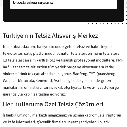
E-posta adresi
Türkiye'nin Telsiz Alışveriş Merkezi
telsizciburada.com, Türkiye'nin önde gelen telsiz ve haberleşme
teknolojileri satış platformudur. Amatör telsizlerden marin telsizlere,
CB telsizlerden sim kartlı (PoC) ve lisanslı profesyonel modellere, PMR
446 lisanssız telsizlerden tüm yedek parça ve aksesuarlara kadar
binlerce ürünü tek çatı altında sunuyoruz. Baofeng, TYT, Quansheng,
Wouxun, Motorola, Kenwood, Aselsan gibi dünyanın önde gelen
markalarının orijinal ürünlerini, rekabetçi fiyatlarla ve 24 saatte kargo
garantisiyle kapınıza teslim ediyoruz.
Her Kullanıma Özel Telsiz Çözümleri
İstanbul Eminönü merkezli mağazamız ve uzman kadromuzla; restoran
ve kafe işletmeleri, güvenlik firmaları, inşaat şantiyeleri, lojistik