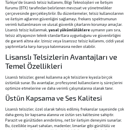
Türkiye'de lisanslı telsiz kullanımı, Bilgi Teknolojileri ve İletişim
Kurumu (BTK) tarafından belirlenen mevzuat ve yönetmelikler
çerçevesinde gerçekleştirilir. Bu düzenlemeler, telsiz kullanıcılarının
ve iletişim ağlarının güvenliğini sağlamayı, frekans spektrumunun
verimli kullanılmasını ve ulusal güvenlik çıkarlarını korumayı amaçlar.
Lisanslı telsiz kullanmak,
yasal yükümlülüklere
uymanın yanı sıra,
telsiz altyapınızın teknik standartlara uygunluğunu ve güvenilirliğini
de garanti altına alır. İzinsiz veya lisanssız telsiz kullanımı, ciddi yasal
yaptırımlarla karşı karşıya kalınmasına neden olabilir.
Lisanslı Telsizlerin Avantajları ve
Temel Özellikleri
Lisanslı telsizler, genel kullanıma açık telsizlere kıyasla birçok
üstünlük sunar. Bu avantajlar, profesyonel kullanıcıların iş süreçlerini
optimize etmelerine ve daha verimli çalışmalarına olanak tanır.
Üstün Kapsama ve Ses Kalitesi
Lisanslı telsizler, özel olarak tahsis edilmiş frekanslar sayesinde çok
daha geniş bir kapsama alanına ve üstün ses kalitesine sahiptir.
Parazit ve gürültüden arındırılmış, net bir iletişim deneyimi sunarlar.
Bu, özellikle inşaat sahaları, madenler, limanlar gibi gürültülü ve