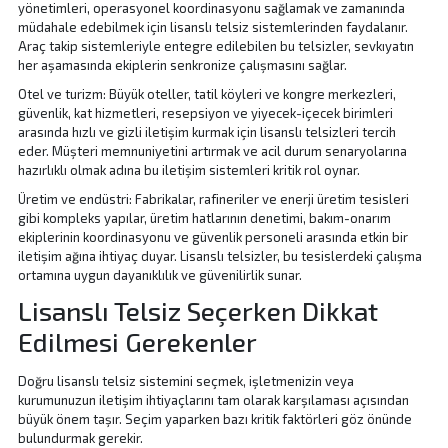
yönetimleri, operasyonel koordinasyonu sağlamak ve zamanında
müdahale edebilmek için lisanslı telsiz sistemlerinden faydalanır.
Araç takip sistemleriyle entegre edilebilen bu telsizler, sevkıyatın
her aşamasında ekiplerin senkronize çalışmasını sağlar.
Otel ve turizm: Büyük oteller, tatil köyleri ve kongre merkezleri,
güvenlik, kat hizmetleri, resepsiyon ve yiyecek-içecek birimleri
arasında hızlı ve gizli iletişim kurmak için lisanslı telsizleri tercih
eder. Müşteri memnuniyetini artırmak ve acil durum senaryolarına
hazırlıklı olmak adına bu iletişim sistemleri kritik rol oynar.
Üretim ve endüstri: Fabrikalar, rafineriler ve enerji üretim tesisleri
gibi kompleks yapılar, üretim hatlarının denetimi, bakım-onarım
ekiplerinin koordinasyonu ve güvenlik personeli arasında etkin bir
iletişim ağına ihtiyaç duyar. Lisanslı telsizler, bu tesislerdeki çalışma
ortamına uygun dayanıklılık ve güvenilirlik sunar.
Lisanslı Telsiz Seçerken Dikkat
Edilmesi Gerekenler
Doğru lisanslı telsiz sistemini seçmek, işletmenizin veya
kurumunuzun iletişim ihtiyaçlarını tam olarak karşılaması açısından
büyük önem taşır. Seçim yaparken bazı kritik faktörleri göz önünde
bulundurmak gerekir.