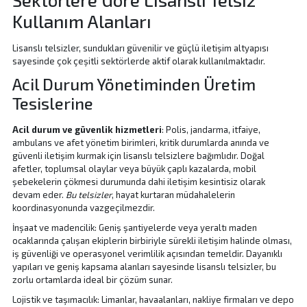
Kullanım Alanları
Lisanslı telsizler, sundukları güvenilir ve güçlü iletişim altyapısı
sayesinde çok çeşitli sektörlerde aktif olarak kullanılmaktadır.
Acil Durum Yönetiminden Üretim
Tesislerine
Acil durum ve güvenlik hizmetleri
: Polis, jandarma, itfaiye,
ambulans ve afet yönetim birimleri, kritik durumlarda anında ve
güvenli iletişim kurmak için lisanslı telsizlere bağımlıdır. Doğal
afetler, toplumsal olaylar veya büyük çaplı kazalarda, mobil
şebekelerin çökmesi durumunda dahi iletişim kesintisiz olarak
devam eder.
Bu telsizler
, hayat kurtaran müdahalelerin
koordinasyonunda vazgeçilmezdir.
İnşaat ve madencilik: Geniş şantiyelerde veya yeraltı maden
ocaklarında çalışan ekiplerin birbiriyle sürekli iletişim halinde olması,
iş güvenliği ve operasyonel verimlilik açısından temeldir. Dayanıklı
yapıları ve geniş kapsama alanları sayesinde lisanslı telsizler, bu
zorlu ortamlarda ideal bir çözüm sunar.
Lojistik ve taşımacılık: Limanlar, havaalanları, nakliye firmaları ve depo