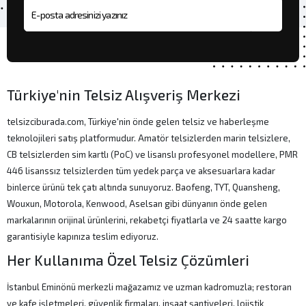
E-posta adresi
Türkiye'nin Telsiz Alışveriş Merkezi
telsizciburada.com, Türkiye'nin önde gelen telsiz ve haberleşme
teknolojileri satış platformudur. Amatör telsizlerden marin telsizlere,
CB telsizlerden sim kartlı (PoC) ve lisanslı profesyonel modellere, PMR
446 lisanssız telsizlerden tüm yedek parça ve aksesuarlara kadar
binlerce ürünü tek çatı altında sunuyoruz. Baofeng, TYT, Quansheng,
Wouxun, Motorola, Kenwood, Aselsan gibi dünyanın önde gelen
markalarının orijinal ürünlerini, rekabetçi fiyatlarla ve 24 saatte kargo
garantisiyle kapınıza teslim ediyoruz.
Her Kullanıma Özel Telsiz Çözümleri
İstanbul Eminönü merkezli mağazamız ve uzman kadromuzla; restoran
ve kafe işletmeleri, güvenlik firmaları, inşaat şantiyeleri, lojistik