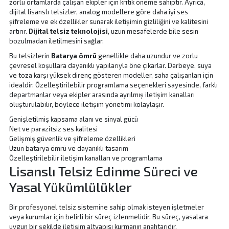
zorlu ortamlarda çalışan ekipler için kritik öneme sahiptir. Ayrıca,
dijital lisanslı telsizler, analog modellere göre daha iyi ses
şifreleme ve ek özellikler sunarak iletişimin gizliliğini ve kalitesini
artırır.
Dijital telsiz teknolojisi
, uzun mesafelerde bile sesin
bozulmadan iletilmesini sağlar.
Bu telsizlerin
Batarya ömrü
genellikle daha uzundur ve zorlu
çevresel koşullara dayanıklı yapılarıyla öne çıkarlar. Darbeye, suya
ve toza karşı yüksek direnç gösteren modeller, saha çalışanları için
idealdir. Özelleştirilebilir programlama seçenekleri sayesinde, farklı
departmanlar veya ekipler arasında ayrılmış iletişim kanalları
oluşturulabilir, böylece iletişim yönetimi kolaylaşır.
Genişletilmiş kapsama alanı ve sinyal gücü
Net ve parazitsiz ses kalitesi
Gelişmiş güvenlik ve şifreleme özellikleri
Uzun batarya ömrü ve dayanıklı tasarım
Özelleştirilebilir iletişim kanalları ve programlama
Lisanslı Telsiz Edinme Süreci ve
Yasal Yükümlülükler
Bir
profesyonel telsiz
sistemine sahip olmak isteyen işletmeler
veya kurumlar için belirli bir süreç izlenmelidir. Bu süreç, yasalara
uygun bir şekilde iletişim altyapısı kurmanın anahtarıdır.