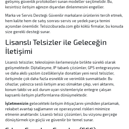
gelişmiş güvenlik protokolleri sunan modeller seçilmelidir. Bu,
kesintisiz iletişim
ağınızın dışarıdan dinlenmesini engeller.
Marka ve Servis Desteği: Güvenilir markaların ürünlerini tercih etmek,
hem kalite hem de satış sonrası servis ve yedek parça temini
açısından önemlidir. Telsizciburada.com gibi köklü firmalar, bu konuda
size gerekli desteği sunar.
Lisanslı Telsizler ile Geleceğin
İletişimi
Lisanslı telsizler, teknolojinin ilerlemesiyle birlikte sürekli olarak
gelişmektedir. Dijitalleşme, IP tabanlı çözümler, GPS entegrasyonu
ve daha akıllı yazılım özellikleriyle donatılan yeni nesil telsizler,
iletişimde çok daha fazla esneklik ve verimlilik sunmaktadır. Bu
cihazlar, yalnızca sesli iletişim aracı olmaktan çıkıp, veri aktarımı,
konum takibi ve acil durum uyarı sistemleriyle entegre çalışan
kapsamlı iletişim platformlarına dönüşmektedir.
İşletmenizin
gelecekteki iletişim ihtiyaçlarını şimdiden planlamak,
rekabet avantajı sağlamanın ve operasyonel riskleri minimize
etmenin anahtarıdır. Lisanslı telsiz çözümleri, bu vizyonu gerçeğe
dönüştürmek için güçlü ve güvenilir bir temel sunar.