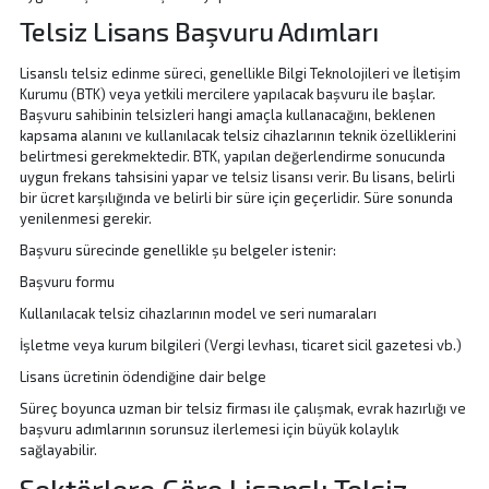
Telsiz Lisans Başvuru Adımları
Lisanslı telsiz edinme süreci, genellikle Bilgi Teknolojileri ve İletişim
Kurumu (BTK) veya yetkili mercilere yapılacak başvuru ile başlar.
Başvuru sahibinin telsizleri hangi amaçla kullanacağını, beklenen
kapsama alanını ve kullanılacak telsiz cihazlarının teknik özelliklerini
belirtmesi gerekmektedir. BTK, yapılan değerlendirme sonucunda
uygun frekans tahsisini yapar ve
telsiz lisansı
verir. Bu lisans, belirli
bir ücret karşılığında ve belirli bir süre için geçerlidir. Süre sonunda
yenilenmesi gerekir.
Başvuru sürecinde genellikle şu belgeler istenir:
Başvuru formu
Kullanılacak telsiz cihazlarının model ve seri numaraları
İşletme veya kurum bilgileri (Vergi levhası, ticaret sicil gazetesi vb.)
Lisans ücretinin ödendiğine dair belge
Süreç boyunca uzman bir telsiz firması ile çalışmak, evrak hazırlığı ve
başvuru adımlarının sorunsuz ilerlemesi için büyük kolaylık
sağlayabilir.
Sektörlere Göre Lisanslı Telsiz