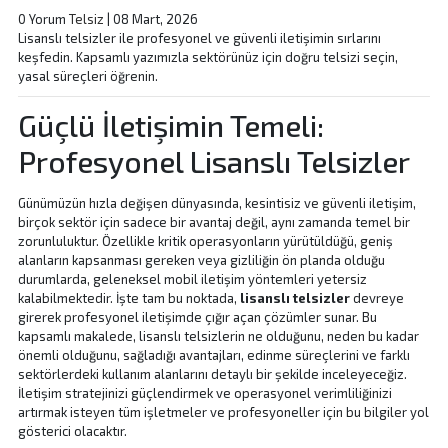
0 Yorum
Telsiz
|
08 Mart, 2026
Lisanslı telsizler ile profesyonel ve güvenli iletişimin sırlarını
keşfedin. Kapsamlı yazımızla sektörünüz için doğru telsizi seçin,
yasal süreçleri öğrenin.
Güçlü İletişimin Temeli:
Profesyonel Lisanslı Telsizler
Günümüzün hızla değişen dünyasında, kesintisiz ve güvenli iletişim,
birçok sektör için sadece bir avantaj değil, aynı zamanda temel bir
zorunluluktur. Özellikle kritik operasyonların yürütüldüğü, geniş
alanların kapsanması gereken veya gizliliğin ön planda olduğu
durumlarda, geleneksel mobil iletişim yöntemleri yetersiz
kalabilmektedir. İşte tam bu noktada,
lisanslı telsizler
devreye
girerek profesyonel iletişimde çığır açan çözümler sunar. Bu
kapsamlı makalede, lisanslı telsizlerin ne olduğunu, neden bu kadar
önemli olduğunu, sağladığı avantajları, edinme süreçlerini ve farklı
sektörlerdeki kullanım alanlarını detaylı bir şekilde inceleyeceğiz.
İletişim stratejinizi güçlendirmek ve operasyonel verimliliğinizi
artırmak isteyen tüm işletmeler ve profesyoneller için bu bilgiler yol
gösterici olacaktır.