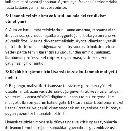
kullanımı gibi avantajlar sunar. Ayrıca, aynı frekans üzerinde daha
fazla kullanıcıya hizmet verebilirler.
S: Lisanslı telsiz alımı ve kurulumunda nelere dikkat
etmeliyim?
C: Alım ve kurulumda telsizlerin kullanım amacına, kapsama alanı
ihtiyacınıza, çevresel koşullara uygunluğuna, batarya ömrüne ve
güvenlik özelliklerine dikkat etmelisiniz. Ayrıca, cihazların yetkili
distribütörlerden alındığından ve satış sonrası teknik destek ile
yedek parça temin garantisi sunulduğundan emin olmalısınız.
Kurulumun profesyonel ekiplerce yapılması, sistemin verimli
çalışması için önemlidir.
S: Küçük bir işletme için lisanslı telsiz kullanmak maliyetli
midir?
C: Başlangıç maliyetleri lisanssız telsizlere göre daha yüksek
olabilir; ancak uzun vadede, sunduğu güvenilirlik, kesintisiz iletişim
ve verimlilik artışı düşünüldüğünde, lisanslı telsizler genellikle
maliyet etkin bir yatırım haline gelir. BTK tarafından belirlenen makul
lisans ücretleri ve çeşitli cihaz seçenekleri sayesinde her bütçeye
uygun çözümler bulunabilmektedir.
Lisanslı telsizler, modern iş dünyasında ve kritik operasyonlarda
iletişimin temel direğidir. Sundukları güvenilirlik, güvenlik ve üstün