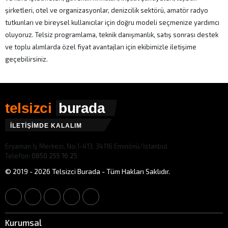
şirketleri, otel ve organizasyonlar, denizcilik sektörü, amatör radyo
tutkunları ve bireysel kullanıcılar için doğru modeli seçmenize yardımcı
oluyoruz. Telsiz programlama, teknik danışmanlık, satış sonrası destek
ve toplu alımlarda özel fiyat avantajları için ekibimizle iletişime
geçebilirsiniz.
telsizci
burada
İLETİŞİMDE KALALIM
Eryaman İş Merkezi, No:1-413, 34116 Eminönü/İstanbul
Telefon:
0850 255 16 25
© 2019 - 2026 Telsizci Burada - Tüm Hakları Saklıdır.
Kurumsal