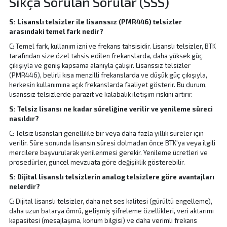
Sıkça Sorulan Sorular (SSS)
S: Lisanslı telsizler ile lisanssız (PMR446) telsizler
arasındaki temel fark nedir?
C: Temel fark, kullanım izni ve frekans tahsisidir. Lisanslı telsizler, BTK
tarafından size özel tahsis edilen frekanslarda, daha yüksek güç
çıkışıyla ve geniş kapsama alanıyla çalışır. Lisanssız telsizler
(PMR446), belirli kısa menzilli frekanslarda ve düşük güç çıkışıyla,
herkesin kullanımına açık frekanslarda faaliyet gösterir. Bu durum,
lisanssız telsizlerde parazit ve kalabalık iletişim riskini artırır.
S: Telsiz lisansı ne kadar süreliğine verilir ve yenileme süreci
nasıldır?
C: Telsiz lisansları genellikle bir veya daha fazla yıllık süreler için
verilir. Süre sonunda lisansın süresi dolmadan önce BTK'ya veya ilgili
mercilere başvurularak yenilenmesi gerekir. Yenileme ücretleri ve
prosedürler, güncel mevzuata göre değişiklik gösterebilir.
S: Dijital lisanslı telsizlerin analog telsizlere göre avantajları
nelerdir?
C: Dijital lisanslı telsizler, daha net ses kalitesi (gürültü engelleme),
daha uzun batarya ömrü, gelişmiş şifreleme özellikleri, veri aktarımı
kapasitesi (mesajlaşma, konum bilgisi) ve daha verimli frekans