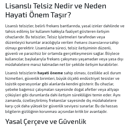
Lisanslı Telsiz Nedir ve Neden
Hayati Önem Taşır?
Lisanslı telsizler, belirli frekans bantlarında, yasal izinler dahilinde ve
tahsis edilmiş bir kullanım hakkıyla faaliyet gösteren iletişim
cihazlarıdır. Bu telsizler, Telsiz İşletmeleri tarafından veya
düzenleyici kurumlar aracılığıyla verilen
frekans lisanslarına
sahip
olmayı gerektirir. Lisanslama süreci, telsiz iletişiminin düzenli,
güvenli ve parazitsiz bir ortamda gerçekleşmesini sağlar. Böylece
kullanıcılar, başkalarıyla frekans çakışması yaşamadan veya yasa dışı
müdahalelere maruz kalmadan net bir şekilde iletişim kurabilirler.
Lisanslı telsizlerin
hayati öneme
sahip olması, özellikle acil durum
hizmetleri, güvenlik birimleri, büyük ölçekli endüstriyel tesisler ve
lojistik operasyonlar gibi alanlarda kendini gösterir. Bu cihazlar,
şebeke bağımsız çalışmaları sayesinde doğal afetler veya altyapı
çöküşleri gibi durumlarda dahi iletişim sürekliliğini temin eder. Aynı
zamanda, özelleştirilmiş frekanslar sayesinde dış müdahalelere
karşı çok daha yüksek bir güvenlik seviyesi sunarlar. Bu da hassas
bilgilerin gizliliğinin korunması açısından kritik bir avantajdır.
Yasal Çerçeve ve Güvenlik