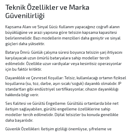
Teknik Özellikler ve Marka
Güvenilirliği
Kapsama Alanı ve Sinyal Gücü: Kullanım yapacağınız coğrafi alanın
büyüklüğüne ve arazi yapısına göre telsizin kapsama kapasitesi
belirlenmelidir. Bazı modellerin menzilleri daha geniştir ve sinyal
güçleri daha yüksektir.
Batarya Ömrü: Günlük çalışma süresi boyunca telsizin şarj ihtiyacını
karşılayacak uzun ömürlü bataryalara sahip modeller tercih
edilmelidir. Özellikle uzun vardiyalar veya kesintisiz operasyonlar
için bu faktör kritiktir.
Dayanıklılık ve Çevresel Koşullar: Telsiz, kullanılacağı ortamın fiziksel
koşullarına (su, toz, darbe, aşırı sıcak/soğuk) dayanıklı olmalıdır. IP
standartları gibi endüstriyel sertifikasyonlar, cihazın dayanıklılığı
hakkında bilgi verir.
Ses Kalitesi ve Gürültü Engelleme: Gürültülü ortamlarda bile net
iletişim sağlayabilen, gürültü engelleme özelliklerine sahip
modeller tercih edilmelidir. Dijital telsizler bu konuda genellikle
daha başarılıdır.
Güvenlik Özellikleri: İletişim gizliliği önemliyse, şifreleme ve