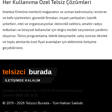
Her Kullanıma Özel Telsiz Çözümleri
İstanbul Eminönü merkezli mağazamız ve uzman kadromuzla; restoran
ve kafe işletmeleri, güvenlik firmaları, inşaat şantiyeleri, lojistik
şirketleri, otel ve organizasyonlar, denizcilik sektörü, amatör radyo
tutkunları ve bireysel kullanıcılar için doğru modeli seçmenize yardımcı
oluyoruz. Telsiz programlama, teknik danışmanlık, satış sonrası destek
ve toplu alımlarda özel fiyat avantajları için ekibimizle iletişime
geçebilirsiniz.
telsizci
burada
İLETİŞİMDE KALALIM
Eryaman İş Merkezi, No:1-413, 34116 Eminönü/İstanbul
Telefon:
0850 255 16 25
© 2019 - 2026 Telsizci Burada - Tüm Hakları Saklıdır.