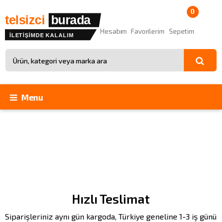
0
telsizci
burada
Hesabım
Favorilerim
Sepetim
İLETİŞİMDE KALALIM
Site içinde arama
Menu
Hızlı Teslimat
Siparişleriniz aynı gün kargoda, Türkiye geneline 1-3 iş günü