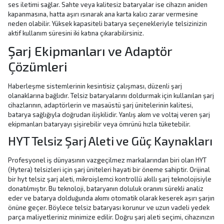
ses iletimi sağlar. Sahte veya kalitesiz bataryalar ise cihazın aniden
kapanmasına, hatta aşırı ısınarak ana karta kalıcı zarar vermesine
neden olabilir. Yüksek kapasiteli batarya seçenekleriyle telsizinizin
aktif kullanım süresini iki katına çıkarabilirsiniz.
Şarj Ekipmanları ve Adaptör
Çözümleri
Haberleşme sistemlerinin kesintisiz çalışması, düzenli şarj
olanaklarına bağlıdır. Telsiz bataryalarını doldurmak için kullanılan şarj
cihazlarının, adaptörlerin ve masaüstü şarj ünitelerinin kalitesi,
batarya sağlığıyla doğrudan ilişkilidir. Yanlış akım ve voltaj veren şarj
ekipmanları bataryayı şişirebilir veya ömrünü hızla tüketebilir.
HYT Telsiz Şarj Aleti ve Güç Kaynakları
Profesyonel iş dünyasının vazgeçilmez markalarından biri olan HYT
(Hytera) telsizleri için şarj üniteleri hayati bir öneme sahiptir. Orijinal
bir hyt telsiz şarj aleti, mikroişlemci kontrollü akıllı şarj teknolojisiyle
donatılmıştır. Bu teknoloji, bataryanın doluluk oranını sürekli analiz
eder ve batarya dolduğunda akımı otomatik olarak keserek aşırı şarjın
önüne geçer. Böylece telsiz bataryası korunur ve uzun vadeli yedek
parça maliyetleriniz minimize edilir. Doğru şarj aleti seçimi, cihazınızın