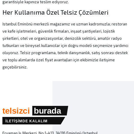
garantisiyle kapınıza teslim ediyoruz.
Her Kullanıma Özel Telsiz Çözümleri
İstanbul Eminönü merkezli mağazamız ve uzman kadromuzla; restoran
ve kafe işletmeleri, güvenlik firmaları, inşaat şantiyeleri, lojistik
şirketleri, otel ve organizasyonlar, denizcilik sektörü, amatör radyo
tutkunları ve bireysel kullanıcılar için doğru modeli seçmenize yardımcı
oluyoruz. Telsiz programlama, teknik danışmanlık, satış sonrası destek
ve toplu alımlarda özel fiyat avantajları için ekibimizle iletişime
geçebilirsiniz.
telsizci
burada
İLETİŞİMDE KALALIM
Eryaman İş Merkezi, No:1-413, 34116 Eminönü/İstanbul