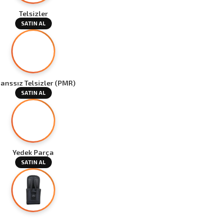
Telsizler
SATIN AL
sanssız Telsizler (PMR)
SATIN AL
Yedek Parça
SATIN AL