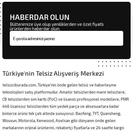
HABERDAR OLUN
Bültenimize üye olup yeniliklerden ve özel fiyatlı
ürünlerden haberdar olun.
E-posta adresi
Türkiye'nin Telsiz Alışveriş Merkezi
telsizciburada.com, Türkiye'nin önde gelen telsiz ve haberleşme
teknolojileri satış platformudur. Amatör telsizlerden marin telsizlere,
CB telsizlerden sim kartlı (PoC) ve lisanslı profesyonel modellere, PMR
446 lisanssız telsizlerden tüm yedek parça ve aksesuarlara kadar
binlerce ürünü tek çatı altında sunuyoruz. Baofeng, TYT, Quansheng,
Wouxun, Motorola, Kenwood, Aselsan gibi dünyanın önde gelen
markalarının orijinal ürünlerini, rekabetçi fiyatlarla ve 24 saatte kargo