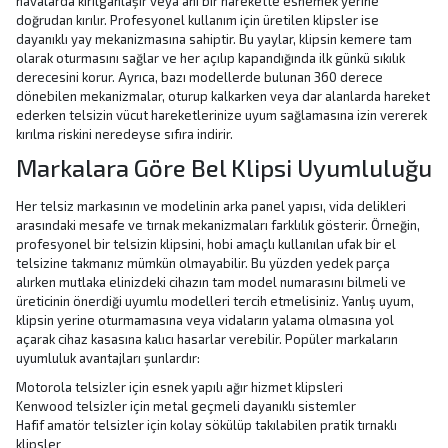
havalarda kırılganlaşır veya ani bir harekette esnemek yerine
doğrudan kırılır. Profesyonel kullanım için üretilen klipsler ise
dayanıklı yay mekanizmasına sahiptir. Bu yaylar, klipsin kemere tam
olarak oturmasını sağlar ve her açılıp kapandığında ilk günkü sıkılık
derecesini korur. Ayrıca, bazı modellerde bulunan 360 derece
dönebilen mekanizmalar, oturup kalkarken veya dar alanlarda hareket
ederken telsizin vücut hareketlerinize uyum sağlamasına izin vererek
kırılma riskini neredeyse sıfıra indirir.
Markalara Göre Bel Klipsi Uyumluluğu
Her telsiz markasının ve modelinin arka panel yapısı, vida delikleri
arasındaki mesafe ve tırnak mekanizmaları farklılık gösterir. Örneğin,
profesyonel bir telsizin klipsini, hobi amaçlı kullanılan ufak bir el
telsizine takmanız mümkün olmayabilir. Bu yüzden yedek parça
alırken mutlaka elinizdeki cihazın tam model numarasını bilmeli ve
üreticinin önerdiği uyumlu modelleri tercih etmelisiniz. Yanlış uyum,
klipsin yerine oturmamasına veya vidaların yalama olmasına yol
açarak cihaz kasasına kalıcı hasarlar verebilir. Popüler markaların
uyumluluk avantajları şunlardır:
Motorola telsizler için esnek yapılı ağır hizmet klipsleri
Kenwood telsizler için metal geçmeli dayanıklı sistemler
Hafif amatör telsizler için kolay sökülüp takılabilen pratik tırnaklı
klipsler