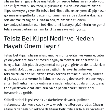
cihazını her an güvenli ve erişilebilir bir yerde tutmanın en pratik yolu
nedir? İşte tam bu noktada, küçük ama işlevi devasa olan telsiz bel
klipsi devreye giriyor. Bir telsiz bel klipsi, cihazınızın yere düşüp hasar
görmesini engellerken, ellerinizi tamamen serbest bırakarak işinize
odaklanmanızı sağlar. Bu yazımızda, telsizinizin en önemli
tamamlayıcılarından olan bel klipslerini, batarya çözümlerini ve genel
telsiz aksesuarlarını samimi bir dille masaya yatırıyoruz.
Telsiz Bel Klipsi Nedir ve Neden
Hayati Önem Taşır?
Telsiz bel klipsi, cihazın arka paneline monte edilen ve kemere, cebe
ya da yeleklere sabitlenmesini sağlayan mekanik bir aparattır. İlk
bakışta basit bir plastik veya metal parça gibi görünse de, telsizinizin
güvenliği doğrudan bu parçaya bağlıdır. Hareket halindeyken
telsizinizin aniden belinizden kayıp sert bir zemine düşmesi, sadece
dış kasaya zarar vermekle kalmaz; hassas iç devrelerin, ekranın veya
anten bağlantılarının da kırılmasına neden olabilir. Bu durum, bütçenizi
zorlayacak yeni cihaz alımlarını ya da pahalı onarım süreçlerini
beraberinde getirir.
Kaliteli bir bel klipsi, esnek ve darbelere dayanıklı polimer
malzemelerden veya çelik yay takviyeli metallerden üretilir. Cihazın
ağırlığını dengeli bir şekilde dağıtarak belinizde ağırlık hissi yaratmaz.