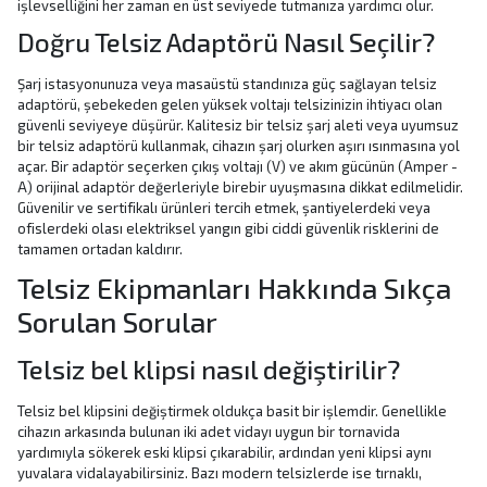
işlevselliğini her zaman en üst seviyede tutmanıza yardımcı olur.
Doğru Telsiz Adaptörü Nasıl Seçilir?
Şarj istasyonunuza veya masaüstü standınıza güç sağlayan telsiz
adaptörü, şebekeden gelen yüksek voltajı telsizinizin ihtiyacı olan
güvenli seviyeye düşürür. Kalitesiz bir telsiz şarj aleti veya uyumsuz
bir telsiz adaptörü kullanmak, cihazın şarj olurken aşırı ısınmasına yol
açar. Bir adaptör seçerken çıkış voltajı (V) ve akım gücünün (Amper -
A) orijinal adaptör değerleriyle birebir uyuşmasına dikkat edilmelidir.
Güvenilir ve sertifikalı ürünleri tercih etmek, şantiyelerdeki veya
ofislerdeki olası elektriksel yangın gibi ciddi güvenlik risklerini de
tamamen ortadan kaldırır.
Telsiz Ekipmanları Hakkında Sıkça
Sorulan Sorular
Telsiz bel klipsi nasıl değiştirilir?
Telsiz bel klipsini değiştirmek oldukça basit bir işlemdir. Genellikle
cihazın arkasında bulunan iki adet vidayı uygun bir tornavida
yardımıyla sökerek eski klipsi çıkarabilir, ardından yeni klipsi aynı
yuvalara vidalayabilirsiniz. Bazı modern telsizlerde ise tırnaklı,