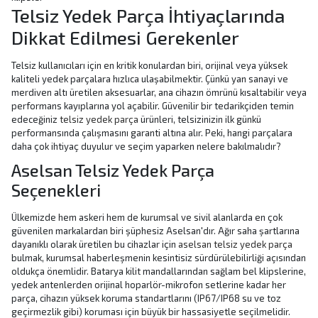
Telsiz Yedek Parça İhtiyaçlarında
Dikkat Edilmesi Gerekenler
Telsiz kullanıcıları için en kritik konulardan biri, orijinal veya yüksek
kaliteli yedek parçalara hızlıca ulaşabilmektir. Çünkü yan sanayi ve
merdiven altı üretilen aksesuarlar, ana cihazın ömrünü kısaltabilir veya
performans kayıplarına yol açabilir. Güvenilir bir tedarikçiden temin
edeceğiniz
telsiz yedek parça
ürünleri, telsizinizin ilk günkü
performansında çalışmasını garanti altına alır. Peki, hangi parçalara
daha çok ihtiyaç duyulur ve seçim yaparken nelere bakılmalıdır?
Aselsan Telsiz Yedek Parça
Seçenekleri
Ülkemizde hem askeri hem de kurumsal ve sivil alanlarda en çok
güvenilen markalardan biri şüphesiz Aselsan'dır. Ağır saha şartlarına
dayanıklı olarak üretilen bu cihazlar için
aselsan telsiz yedek parça
bulmak, kurumsal haberleşmenin kesintisiz sürdürülebilirliği açısından
oldukça önemlidir. Batarya kilit mandallarından sağlam bel klipslerine,
yedek antenlerden orijinal hoparlör-mikrofon setlerine kadar her
parça, cihazın yüksek koruma standartlarını (IP67/IP68 su ve toz
geçirmezlik gibi) koruması için büyük bir hassasiyetle seçilmelidir.