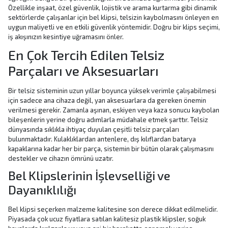
Özellikle inşaat, özel güvenlik, lojistik ve arama kurtarma gibi dinamik
sektörlerde çalışanlar için bel klipsi, telsizin kaybolmasını önleyen en
uygun maliyetli ve en etkili güvenlik yöntemidir. Doğru bir klips seçimi,
iş akışınızın kesintiye uğramasını önler.
En Çok Tercih Edilen Telsiz
Parçaları ve Aksesuarları
Bir telsiz sisteminin uzun yıllar boyunca yüksek verimle çalışabilmesi
için sadece ana cihaza değil, yan aksesuarlara da gereken önemin
verilmesi gerekir. Zamanla aşınan, eskiyen veya kaza sonucu kaybolan
bileşenlerin yerine doğru adımlarla müdahale etmek şarttır. Telsiz
dünyasında sıklıkla ihtiyaç duyulan çeşitli
telsiz parçaları
bulunmaktadır. Kulaklıklardan antenlere, dış kılıflardan batarya
kapaklarına kadar her bir parça, sistemin bir bütün olarak çalışmasını
destekler ve cihazın ömrünü uzatır.
Bel Klipslerinin İşlevselliği ve
Dayanıklılığı
Bel klipsi seçerken malzeme kalitesine son derece dikkat edilmelidir.
Piyasada çok ucuz fiyatlara satılan kalitesiz plastik klipsler, soğuk