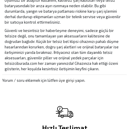
Uyumsuz bir adaptör kullanımı, kalitesiz şarj kabloları veya telsiz
bataryasındaki bir arıza aşırı ısınmaya neden olabilir. Bu gibi
durumlarda, yangın ve batarya patlaması riskine karşı şarj işlemini
derhal durdurup ekipmanları uzman bir teknik servise veya güvenilir
bir satıcıya kontrol ettirmelisiniz.
Güvenli ve kesintisiz bir haberleşme deneyimi, sadece güçlü bir
telsize değil, onu tamamlayan yan aksesuarların kalitesine de
doğrudan bağlıdır. Küçük bir telsiz bel klipsi cihazınızı pahalı düşme
hasarlarından korurken, doğru şarj aletleri ve orijinal bataryalar ise
iletişiminizi yarıda bırakmaz. İhtiyacınız olan tüm dayanıklı telsiz
aksesuarları, güvenilir piller ve orijinal yedek parçalar için
telsizciburada.com her zaman yanınızda! Cihazınıza hak ettiği özeni
gösterin, her koşulda kesintisiz iletişimin keyfini çıkarın.
Yorum / soru eklemek için lütfen
üye girişi
yapın.
Hızlı Teslimat