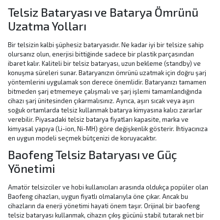
Telsiz Bataryası ve Batarya Ömrünü
Uzatma Yolları
Bir telsizin kalbi şüphesiz bataryasıdır. Ne kadar iyi bir telsize sahip
olursanız olun, enerjisi bittiğinde sadece bir plastik parçasından
ibaret kalır. Kaliteli bir telsiz bataryası, uzun bekleme (standby) ve
konuşma süreleri sunar. Bataryanızın ömrünü uzatmak için doğru şarj
yöntemlerini uygulamak son derece önemlidir. Bataryanızı tamamen
bitmeden şarj etmemeye çalışmalı ve şarj işlemi tamamlandığında
cihazı şarj ünitesinden çıkarmalısınız. Ayrıca, aşırı sıcak veya aşırı
soğuk ortamlarda telsiz kullanmak batarya kimyasına kalıcı zararlar
verebilir. Piyasadaki telsiz batarya fiyatları kapasite, marka ve
kimyasal yapıya (Li-ion, Ni-MH) göre değişkenlik gösterir. İhtiyacınıza
en uygun modeli seçmek bütçenizi de koruyacaktır.
Baofeng Telsiz Bataryası ve Güç
Yönetimi
Amatör telsizciler ve hobi kullanıcıları arasında oldukça popüler olan
Baofeng cihazları, uygun fiyatlı olmalarıyla öne çıkar. Ancak bu
cihazların da enerji yönetimi hayati önem taşır. Orijinal bir baofeng
telsiz bataryası kullanmak, cihazın çıkış gücünü stabil tutarak net bir