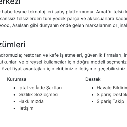
erkezi
 haberleşme teknolojileri satış platformudur. Amatör telsizle
sanssız telsizlerden tüm yedek parça ve aksesuarlara kadar
, Aselsan gibi dünyanın önde gelen markalarının orijinal ür
zümleri
zla; restoran ve kafe işletmeleri, güvenlik firmaları, inşaat
utkunları ve bireysel kullanıcılar için doğru modeli seçmen
zel fiyat avantajları için ekibimizle iletişime geçebilirsiniz.
Kurumsal
Destek
İptal ve İade Şartları
Havale Bildiri
Gizlilik Sözleşmesi
Sipariş Deste
Hakkımızda
Sipariş Takip
İletişim