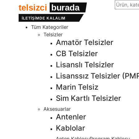
Site içind
telsizci
burada
İLETİŞİMDE KALALIM
Tüm Kategoriler
Telsizler
Amatör Telsizler
CB Telsizler
Lisanslı Telsizler
Lisanssız Telsizler (PM
Marin Telsiz
Sim Kartlı Telsizler
Aksesuarlar
Antenler
Kablolar
Anten Kablosu
Program Kablosu