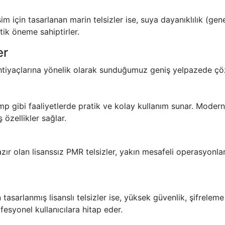
işim için tasarlanan marin telsizler ise, suya dayanıklılık (ge
itik öneme sahiptirler.
er
ihtiyaçlarına yönelik olarak sunduğumuz geniş yelpazede ç
amp gibi faaliyetlerde pratik ve kolay kullanım sunar. Modern
 özellikler sağlar.
azır olan
lisanssız PMR telsizler
, yakın mesafeli operasyonla
tasarlanmış lisanslı telsizler ise, yüksek güvenlik, şifrelem
ofesyonel kullanıcılara hitap eder.