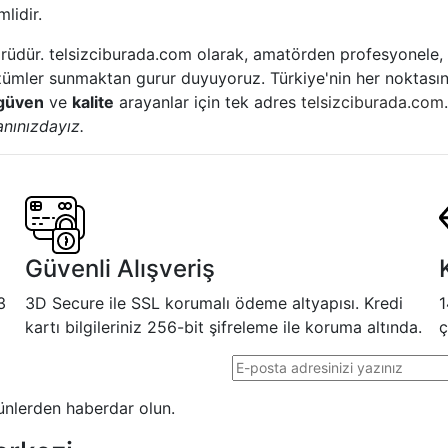
lidir.
rüdür. telsizciburada.com olarak, amatörden profesyonele, 
çözümler sunmaktan gurur duyuyoruz. Türkiye'nin her noktasın
güven
ve
kalite
arayanlar için tek adres
telsizciburada.com
nınızdayız.
Güvenli Alışveriş
3
3D Secure ile SSL korumalı ödeme altyapısı. Kredi
1
kartı bilgileriniz 256-bit şifreleme ile koruma altında.
ç
E-posta adresi
rünlerden haberdar olun.