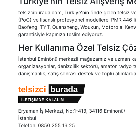
Türkiye'nin Telsiz Alışveriş M
telsizciburada.com, Türkiye'nin önde gelen telsiz ve
(PoC) ve lisanslı profesyonel modellere, PMR 446 li
Baofeng, TYT, Quansheng, Wouxun, Motorola, Kenwood
garantisiyle kapınıza teslim ediyoruz.
Her Kullanıma Özel Telsiz Çö
İstanbul Eminönü merkezli mağazamız ve uzman kadromu
organizasyonlar, denizcilik sektörü, amatör radyo t
danışmanlık, satış sonrası destek ve toplu alımlarda ö
telsizci
burada
İLETİŞİMDE KALALIM
Eryaman İş Merkezi, No:1-413, 34116 Eminönü/
İstanbul
Telefon:
0850 255 16 25