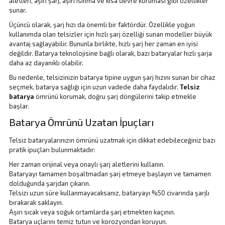
aletleri, aşırı şarj, aşırı ısınma ve kısa devre koruması gibi özellikler
sunar.
Üçüncü olarak,
şarj hızı da önemli bir faktördür. Özellikle yoğun
kullanımda olan telsizler için hızlı şarj özelliği sunan modeller büyük
avantaj sağlayabilir. Bununla birlikte, hızlı şarj her zaman en iyisi
değildir. Batarya teknolojisine bağlı olarak, bazı bataryalar hızlı şarja
daha az dayanıklı olabilir.
Bu nedenle, telsizinizin batarya tipine uygun şarj hızını sunan bir cihaz
seçmek, batarya sağlığı için uzun vadede daha faydalıdır.
Telsiz
batarya
ömrünü korumak, doğru şarj döngülerini takip etmekle
başlar.
Batarya Ömrünü Uzatan İpuçları
Telsiz bataryalarınızın ömrünü uzatmak için dikkat edebileceğiniz bazı
pratik ipuçları bulunmaktadır:
Her zaman orijinal veya onaylı şarj aletlerini kullanın.
Bataryayı tamamen boşaltmadan şarj etmeye başlayın ve tamamen
dolduğunda şarjdan çıkarın.
Telsizi uzun süre kullanmayacaksanız, bataryayı %50 civarında şarjlı
bırakarak saklayın.
Aşırı sıcak veya soğuk ortamlarda şarj etmekten kaçının.
Batarya uçlarını temiz tutun ve korozyondan koruyun.