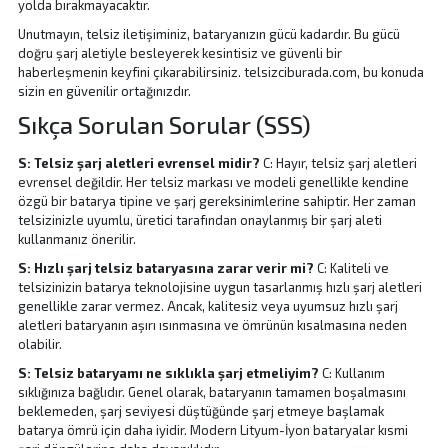
yolda bırakmayacaktır.
Unutmayın, telsiz iletişiminiz, bataryanızın gücü kadardır. Bu gücü
doğru şarj aletiyle besleyerek kesintisiz ve güvenli bir
haberleşmenin keyfini çıkarabilirsiniz. telsizciburada.com, bu konuda
sizin en güvenilir ortağınızdır.
Sıkça Sorulan Sorular (SSS)
S: Telsiz şarj aletleri evrensel midir?
C: Hayır, telsiz şarj aletleri
evrensel değildir. Her telsiz markası ve modeli genellikle kendine
özgü bir batarya tipine ve şarj gereksinimlerine sahiptir. Her zaman
telsizinizle uyumlu, üretici tarafından onaylanmış bir şarj aleti
kullanmanız önerilir.
S: Hızlı şarj telsiz bataryasına zarar verir mi?
C: Kaliteli ve
telsizinizin batarya teknolojisine uygun tasarlanmış hızlı şarj aletleri
genellikle zarar vermez. Ancak, kalitesiz veya uyumsuz hızlı şarj
aletleri bataryanın aşırı ısınmasına ve ömrünün kısalmasına neden
olabilir.
S: Telsiz bataryamı ne sıklıkla şarj etmeliyim?
C: Kullanım
sıklığınıza bağlıdır. Genel olarak, bataryanın tamamen boşalmasını
beklemeden, şarj seviyesi düştüğünde şarj etmeye başlamak
batarya ömrü için daha iyidir. Modern Lityum-İyon bataryalar kısmi