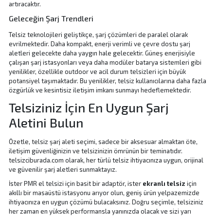
artıracaktır.
Geleceğin Şarj Trendleri
Telsiz teknolojileri geliştikçe, şarj çözümleri de paralel olarak
evrilmektedir. Daha kompakt, enerji verimli ve çevre dostu şarj
aletleri gelecekte daha yaygın hale gelecektir. Güneş enerjisiyle
çalışan şarj istasyonları veya daha modüler batarya sistemleri gibi
yenilikler, özellikle outdoor ve acil durum telsizleri için büyük
potansiyel taşımaktadır. Bu yenilikler, telsiz kullanıcılarına daha fazla
özgürlük ve kesintisiz iletişim imkanı sunmayı hedeflemektedir.
Telsiziniz İçin En Uygun Şarj
Aletini Bulun
Özetle, telsiz şarj aleti seçimi, sadece bir aksesuar almaktan öte,
iletişim güvenliğinizin ve telsizinizin ömrünün bir teminatıdır.
telsizciburada.com olarak, her türlü telsiz ihtiyacınıza uygun, orijinal
ve güvenilir şarj aletleri sunmaktayız.
İster
PMR el telsizi için basit bir adaptör, ister
ekranlı telsiz
için
akıllı bir masaüstü istasyonu arıyor olun, geniş ürün yelpazemizde
ihtiyacınıza en uygun çözümü bulacaksınız. Doğru seçimle, telsiziniz
her zaman en yüksek performansla yanınızda olacak ve sizi yarı