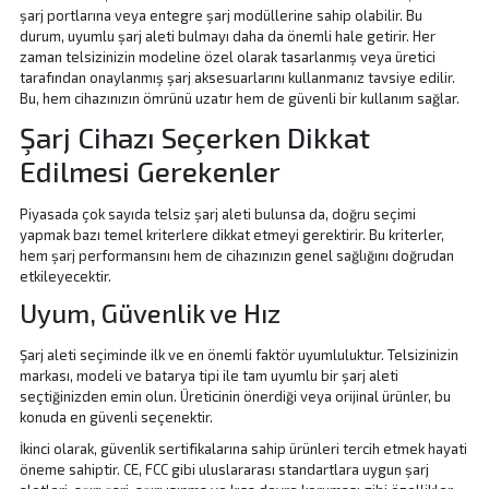
şarj portlarına veya entegre şarj modüllerine sahip olabilir. Bu
durum, uyumlu şarj aleti bulmayı daha da önemli hale getirir. Her
zaman telsizinizin modeline özel olarak tasarlanmış veya üretici
tarafından onaylanmış şarj aksesuarlarını kullanmanız tavsiye edilir.
Bu, hem cihazınızın ömrünü uzatır hem de güvenli bir kullanım sağlar.
Şarj Cihazı Seçerken Dikkat
Edilmesi Gerekenler
Piyasada çok sayıda telsiz şarj aleti bulunsa da, doğru seçimi
yapmak bazı temel kriterlere dikkat etmeyi gerektirir. Bu kriterler,
hem şarj performansını hem de cihazınızın genel sağlığını doğrudan
etkileyecektir.
Uyum, Güvenlik ve Hız
Şarj aleti seçiminde ilk ve en önemli faktör
uyumluluktur. Telsizinizin
markası, modeli ve batarya tipi ile tam uyumlu bir şarj aleti
seçtiğinizden emin olun. Üreticinin önerdiği veya orijinal ürünler, bu
konuda en güvenli seçenektir.
İkinci olarak,
güvenlik sertifikalarına sahip ürünleri tercih etmek hayati
öneme sahiptir. CE, FCC gibi uluslararası standartlara uygun şarj