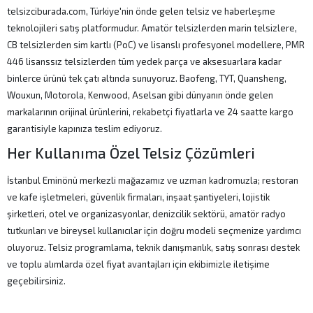
telsizciburada.com, Türkiye'nin önde gelen telsiz ve haberleşme
teknolojileri satış platformudur. Amatör telsizlerden marin telsizlere,
CB telsizlerden sim kartlı (PoC) ve lisanslı profesyonel modellere, PMR
446 lisanssız telsizlerden tüm yedek parça ve aksesuarlara kadar
binlerce ürünü tek çatı altında sunuyoruz. Baofeng, TYT, Quansheng,
Wouxun, Motorola, Kenwood, Aselsan gibi dünyanın önde gelen
markalarının orijinal ürünlerini, rekabetçi fiyatlarla ve 24 saatte kargo
garantisiyle kapınıza teslim ediyoruz.
Her Kullanıma Özel Telsiz Çözümleri
İstanbul Eminönü merkezli mağazamız ve uzman kadromuzla; restoran
ve kafe işletmeleri, güvenlik firmaları, inşaat şantiyeleri, lojistik
şirketleri, otel ve organizasyonlar, denizcilik sektörü, amatör radyo
tutkunları ve bireysel kullanıcılar için doğru modeli seçmenize yardımcı
oluyoruz. Telsiz programlama, teknik danışmanlık, satış sonrası destek
ve toplu alımlarda özel fiyat avantajları için ekibimizle iletişime
geçebilirsiniz.