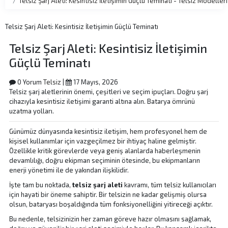
Telsiz Şarj Aleti: Kesintisiz İletişimin Güçlü Teminatı - Telsiz Model
Telsiz Şarj Aleti: Kesintisiz İletişimin Güçlü Teminatı
Telsiz Şarj Aleti: Kesintisiz İletişimin
Güçlü Teminatı
0 Yorum
Telsiz
|
17 Mayıs, 2026
Telsiz şarj aletlerinin önemi, çeşitleri ve seçim ipuçları. Doğru şarj
cihazıyla kesintisiz iletişimi garanti altına alın. Batarya ömrünü
uzatma yolları.
Günümüz dünyasında kesintisiz iletişim, hem profesyonel hem de
kişisel kullanımlar için vazgeçilmez bir ihtiyaç haline gelmiştir.
Özellikle kritik görevlerde veya geniş alanlarda haberleşmenin
devamlılığı, doğru ekipman seçiminin ötesinde, bu ekipmanların
enerji yönetimi ile de yakından ilişkilidir.
İşte tam bu noktada,
telsiz şarj aleti
kavramı, tüm telsiz kullanıcıları
için hayati bir öneme sahiptir. Bir telsizin ne kadar gelişmiş olursa
olsun, bataryası boşaldığında tüm fonksiyonelliğini yitireceği açıktır.
Bu nedenle, telsizinizin her zaman göreve hazır olmasını sağlamak,