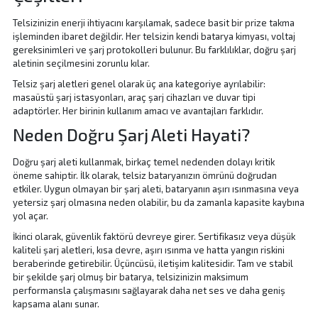
Telsizinizin enerji ihtiyacını karşılamak, sadece basit bir prize takma
işleminden ibaret değildir. Her telsizin kendi batarya kimyası, voltaj
gereksinimleri ve şarj protokolleri bulunur. Bu farklılıklar, doğru şarj
aletinin seçilmesini zorunlu kılar.
Telsiz şarj aletleri genel olarak üç ana kategoriye ayrılabilir:
masaüstü şarj istasyonları, araç şarj cihazları ve duvar tipi
adaptörler. Her birinin kullanım amacı ve avantajları farklıdır.
Neden Doğru Şarj Aleti Hayati?
Doğru şarj aleti kullanmak, birkaç temel nedenden dolayı kritik
öneme sahiptir. İlk olarak, telsiz bataryanızın ömrünü doğrudan
etkiler. Uygun olmayan bir şarj aleti, bataryanın aşırı ısınmasına veya
yetersiz şarj olmasına neden olabilir, bu da zamanla kapasite kaybına
yol açar.
İkinci olarak, güvenlik faktörü devreye girer. Sertifikasız veya düşük
kaliteli şarj aletleri, kısa devre, aşırı ısınma ve hatta yangın riskini
beraberinde getirebilir. Üçüncüsü, iletişim kalitesidir. Tam ve stabil
bir şekilde şarj olmuş bir batarya, telsizinizin maksimum
performansla çalışmasını sağlayarak daha net ses ve daha geniş
kapsama alanı sunar.