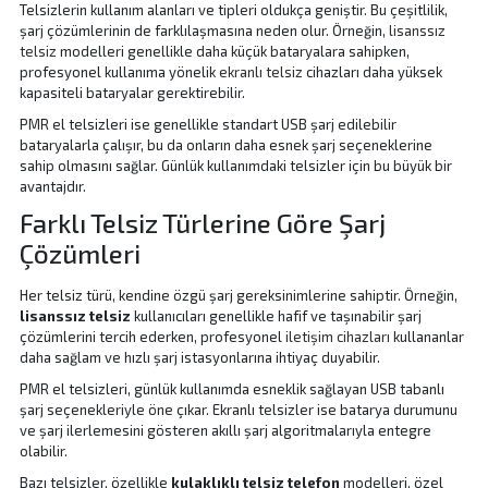
Telsizlerin kullanım alanları ve tipleri oldukça geniştir. Bu çeşitlilik,
şarj çözümlerinin de farklılaşmasına neden olur. Örneğin,
lisanssız
telsiz
modelleri genellikle daha küçük bataryalara sahipken,
profesyonel kullanıma yönelik
ekranlı telsiz
cihazları daha yüksek
kapasiteli bataryalar gerektirebilir.
PMR el telsizleri ise genellikle standart USB şarj edilebilir
bataryalarla çalışır, bu da onların daha esnek şarj seçeneklerine
sahip olmasını sağlar.
Günlük kullanımdaki telsizler için bu büyük bir
avantajdır.
Farklı Telsiz Türlerine Göre Şarj
Çözümleri
Her telsiz türü, kendine özgü şarj gereksinimlerine sahiptir. Örneğin,
lisanssız telsiz
kullanıcıları genellikle hafif ve taşınabilir şarj
çözümlerini tercih ederken, profesyonel
iletişim cihazları
kullananlar
daha sağlam ve hızlı şarj istasyonlarına ihtiyaç duyabilir.
PMR el telsizleri, günlük kullanımda esneklik sağlayan USB tabanlı
şarj seçenekleriyle öne çıkar. Ekranlı telsizler ise batarya durumunu
ve şarj ilerlemesini gösteren akıllı şarj algoritmalarıyla entegre
olabilir.
Bazı telsizler, özellikle
kulaklıklı telsiz telefon
modelleri, özel