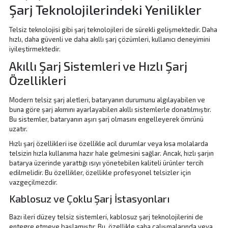
Şarj Teknolojilerindeki Yenilikler
Telsiz teknolojisi gibi şarj teknolojileri de sürekli gelişmektedir. Daha
hızlı, daha güvenli ve daha akıllı şarj çözümleri, kullanıcı deneyimini
iyileştirmektedir.
Akıllı Şarj Sistemleri ve Hızlı Şarj
Özellikleri
Modern telsiz şarj aletleri, bataryanın durumunu algılayabilen ve
buna göre şarj akımını ayarlayabilen
akıllı sistemlerle donatılmıştır.
Bu sistemler, bataryanın aşırı şarj olmasını engelleyerek ömrünü
uzatır.
Hızlı şarj özellikleri ise özellikle acil durumlar veya kısa molalarda
telsizin hızla kullanıma hazır hale gelmesini sağlar. Ancak, hızlı şarjın
batarya üzerinde yarattığı ısıyı yönetebilen kaliteli ürünler tercih
edilmelidir. Bu özellikler, özellikle
profesyonel telsizler için
vazgeçilmezdir.
Kablosuz ve Çoklu Şarj İstasyonları
Bazı ileri düzey telsiz sistemleri, kablosuz şarj teknolojilerini de
entegre etmeye başlamıştır. Bu, özellikle saha çalışmalarında veya