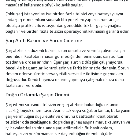
masaüstü kullanımda büyük kolaylık sağlar.
Çoklu şarj istasyonları ise birden fazla telsizi veya bataryayı aynı
anda şarj etme imkanı sunarak filo yönetimi yapan kurumlar için
oldukça pratiktir. Bu istasyonlar, genellikle tek bir güç kaynağına
bağlanır ve birden fazla telsizin operasyonel kalmasını garanti eder.
Şarj Aleti Bakımı ve Sorun Giderme
Şarj aletinizin düzenli bakımı, uzun ömürlü ve verimli çalışması için
önemlidir. Kabloların hasar görmediğinden emin olun, şarj portlarını
tozdan ve kirden arındırın. Eğer şarj aletiniz düzgün çalışmıyorsa,
öncelikle bağlantıları kontrol edin ve farklı bir prizde deneyin. Sorun
devam ederse, üretici veya yetkili servis ile iletişime geçmek en
doğrusudur. Kendi başınıza onarım yapmaya çalışmak cihaza daha
fazla zarar verebilir.
Doğru Ortamda Şarjın Önemi
Şarj işlemi sırasında telsizin ve şarj aletinin bulunduğu ortamın
sıcaklığı büyük önem taşır. Aşırı sıcak veya soğuk ortamlar, bataryanın
şarj verimliliğini düşürebilir ve ömrünü kısaltabilir. İdeal olarak,
telsizler oda sıcaklığında, doğrudan güneş ışığına maruz kalmayan ve
iyi havalandırılan bir alanda şarj edilmelidir. Bu basit önlem,
bataryanızın
performansını ve dayanıklılığını önemli ölçüde