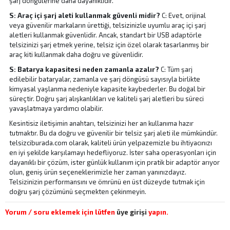
şarj döngülerine daha dayanıklıdır.
S: Araç içi şarj aleti kullanmak güvenli midir?
C: Evet, orijinal
veya güvenilir markaların ürettiği, telsizinizle uyumlu araç içi şarj
aletleri kullanmak güvenlidir. Ancak, standart bir USB adaptörle
telsizinizi şarj etmek yerine, telsiz için özel olarak tasarlanmış bir
araç kiti kullanmak daha doğru ve güvenlidir.
S: Batarya kapasitesi neden zamanla azalır?
C: Tüm şarj
edilebilir bataryalar, zamanla ve şarj döngüsü sayısıyla birlikte
kimyasal yaşlanma nedeniyle kapasite kaybederler. Bu doğal bir
süreçtir. Doğru şarj alışkanlıkları ve kaliteli şarj aletleri bu süreci
yavaşlatmaya yardımcı olabilir.
Kesintisiz iletişimin anahtarı, telsizinizi her an kullanıma hazır
tutmaktır. Bu da doğru ve güvenilir bir telsiz şarj aleti ile mümkündür.
telsizciburada.com olarak, kaliteli ürün yelpazemizle bu ihtiyacınızı
en iyi şekilde karşılamayı hedefliyoruz. İster saha operasyonları için
dayanıklı bir çözüm, ister günlük kullanım için pratik bir adaptör arıyor
olun, geniş ürün seçeneklerimizle her zaman yanınızdayız.
Telsizinizin performansını ve ömrünü en üst düzeyde tutmak için
doğru şarj çözümünü seçmekten çekinmeyin.
Yorum / soru eklemek için lütfen
üye girişi
yapın.