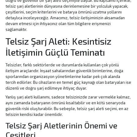
doğru ve güvenilir bir şarj aleti seçimiyle başlar. Bu kapsamlı içerikte,
telsiz şarj aletlerinin dünyasına derinlemesine bir yolculuk yapacak,
çeşitlerini, seçim kriterlerini ve batarya ömrünü uzatma yollarını
detaylıca inceleyeceğiz. Amacımız, telsiz iletişiminizin aksamadan
devam etmesi için ihtiyacınız olan tüm bilgilere erişmenizi
sağlamaktır.
Telsiz Şarj Aleti: Kesintisiz
İletişimin Güçlü Teminatı
Telsizler, farklı sektörlerde ve durumlarda kullanılan çok yönlü
iletişim araçlarıdır. İnşaat sahalarından güvenlik birimlerine, doğa
sporlarından organizasyon yönetimlerine kadar pek çok alanda
tercih edilirler. Bu cihazların en temel güç kaynağı olan bataryaları ise
düzenli ve doğru şarj edilmeye ihtiyaç duyar.
Yanlış şarj aleti kullanımı, sadece telsizinizde zarar vermekle kalmaz,
aynı zamanda bataryanın ömrünü kısaltabilir ve en kötü senaryoda
güvenlik riski oluşturabilir. Bu sebeple,
telsiz şarj aleti seçimi, en az
telsizin kendisi kadar önemlidir.
Telsiz Şarj Aletlerinin Önemi ve
Çeşitleri