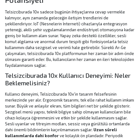
Telsizciburada 10x sadece bugünün ihtiyaçlarına cevap vermekle
kalmıyor, aynı zamanda geleceğin iletişim trendlerini de
şekillendiriyor. IoT (Nesnelerin İnterneti) cihazlarıyla entegrasyon
yeteneği, akıllı şehir uygulamalarından endüstriyel otomasyona kadar
geniş bir kullanım alanı sunar. Yapay zeka destekli özellikler, sesli
komut algılama ve anormal durum tespiti gibi fonksiyonlarla telsiz
kullanımını daha sezgisel ve verimli hale getirebilir. Sürekli Ar-Ge
çalışmaları, telsizciburada 10x platformunun her zaman bir adım önde
olmasını garanti eder. Bu, kullanıcıların
her zaman en ileri teknolojiden
faydalanmasını sağlar.
Telsizciburada 10x Kullanıcı Deneyimi: Neler
Beklemelisiniz?
Kullanıcı deneyimi, Telsizciburada 10x'in tasarım felsefesinin
merkezinde yer alır. Ergonomik tasarımı, tek elle rahat kullanım imkanı
sunar. Büyük ve anlaşılır ekranı, tüm bilgileri net bir şekilde gösterir.
Sezgisel menü yapısı, teknik bilgiye sahip olmayan kullanıcıların bile
cihazı kolayca öğrenmesini ve etkin bir şekilde kullanmasını sağlar.
Sesli uyarılar ve titreşim modları, sessiz veya gürültülü ortamlarda
dahi önemli bildirimlerin kaçırılmamasını sağlar.
Uzun süreli
kullanımlarda dahi konfor
ve kolaylık ön plandadır. Periyodik