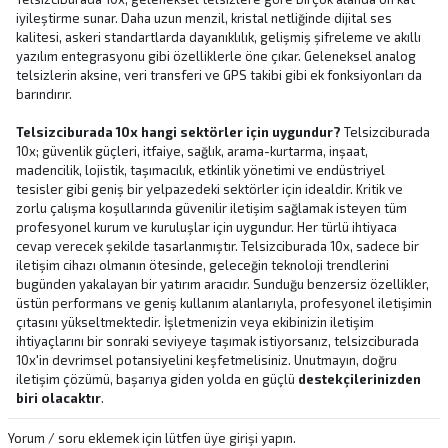
iyileştirme sunar. Daha uzun menzil, kristal netliğinde dijital ses
kalitesi, askeri standartlarda dayanıklılık, gelişmiş şifreleme ve akıllı
yazılım entegrasyonu gibi özelliklerle öne çıkar. Geleneksel analog
telsizlerin aksine, veri transferi ve GPS takibi gibi ek fonksiyonları da
barındırır.
Telsizciburada 10x hangi sektörler için uygundur?
Telsizciburada
10x; güvenlik güçleri, itfaiye, sağlık, arama-kurtarma, inşaat,
madencilik, lojistik, taşımacılık, etkinlik yönetimi ve endüstriyel
tesisler gibi geniş bir yelpazedeki sektörler için idealdir. Kritik ve
zorlu çalışma koşullarında güvenilir iletişim sağlamak isteyen tüm
profesyonel kurum ve kuruluşlar için uygundur.
Her türlü ihtiyaca
cevap verecek şekilde
tasarlanmıştır. Telsizciburada 10x, sadece bir
iletişim cihazı olmanın ötesinde, geleceğin teknoloji trendlerini
bugünden yakalayan bir yatırım aracıdır. Sunduğu benzersiz özellikler,
üstün performans ve geniş kullanım alanlarıyla, profesyonel iletişimin
çıtasını yükseltmektedir. İşletmenizin veya ekibinizin iletişim
ihtiyaçlarını bir sonraki seviyeye taşımak istiyorsanız, telsizciburada
10x'in devrimsel potansiyelini keşfetmelisiniz. Unutmayın, doğru
iletişim çözümü, başarıya giden yolda en güçlü
destekçilerinizden
biri olacaktır
.
Yorum / soru eklemek için lütfen
üye girişi
yapın.