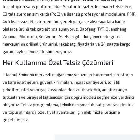
teknolojileri satış platformudur. Amatör telsizlerden marin telsizlere,
CB telsizlerden sim kartlı (PoC) ve lisanslı profesyonel modellere, PMR
446 lisanssız telsizlerden tüm yedek parça ve aksesuarlara kadar
binlerce ürünü tek çatı altında sunuyoruz. Baofeng, TYT, Quansheng,
Wouxun, Motorola, Kenwood, Aselsan gibi dünyanın önde gelen
markalarının orijinal ürünlerini, rekabetçi fiyatlarla ve 24 saatte kargo
garantisiyle kapınıza teslim ediyoruz.
Her Kullanıma Özel Telsiz Çözümleri
İstanbul Eminönü merkezli mağazamız ve uzman kadromuzla; restoran
ve kafe işletmeleri, güvenlik firmaları, inşaat şantiyeleri, lojistik
şirketleri, otel ve organizasyonlar, denizcilik sektörü, amatör radyo
tutkunları ve bireysel kullanıcılar için doğru modeli seçmenize yardımcı
oluyoruz. Telsiz programlama, teknik danışmanlık, satış sonrası destek
ve toplu alımlarda özel fiyat avantajları için ekibimizle iletişime
geçebilirsiniz.