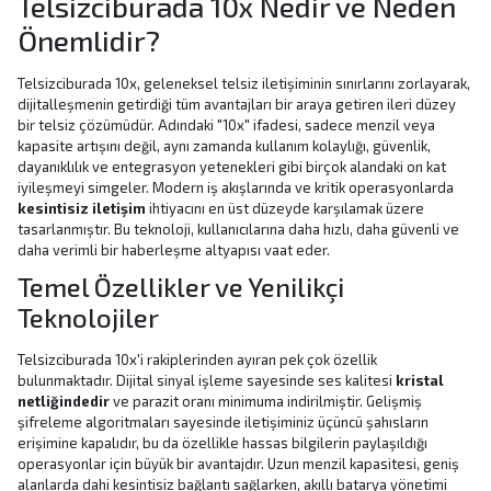
Telsizciburada 10x Nedir ve Neden
Önemlidir?
Telsizciburada 10x, geleneksel telsiz iletişiminin sınırlarını zorlayarak,
dijitalleşmenin getirdiği tüm avantajları bir araya getiren ileri düzey
bir telsiz çözümüdür. Adındaki "10x" ifadesi, sadece menzil veya
kapasite artışını değil, aynı zamanda kullanım kolaylığı, güvenlik,
dayanıklılık ve entegrasyon yetenekleri gibi birçok alandaki on kat
iyileşmeyi simgeler. Modern iş akışlarında ve kritik operasyonlarda
kesintisiz iletişim
ihtiyacını en üst düzeyde karşılamak üzere
tasarlanmıştır. Bu teknoloji, kullanıcılarına daha hızlı, daha güvenli ve
daha verimli bir haberleşme altyapısı vaat eder.
Temel Özellikler ve Yenilikçi
Teknolojiler
Telsizciburada 10x'i rakiplerinden ayıran pek çok özellik
bulunmaktadır. Dijital sinyal işleme sayesinde ses kalitesi
kristal
netliğindedir
ve parazit oranı minimuma indirilmiştir. Gelişmiş
şifreleme algoritmaları sayesinde iletişiminiz üçüncü şahısların
erişimine kapalıdır, bu da özellikle hassas bilgilerin paylaşıldığı
operasyonlar için büyük bir avantajdır. Uzun menzil kapasitesi, geniş
alanlarda dahi kesintisiz bağlantı sağlarken, akıllı batarya yönetimi