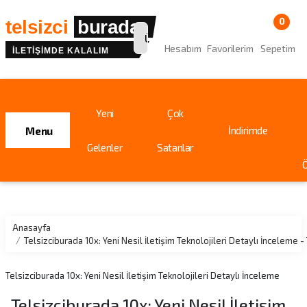
0
telsizci
burada
Hesabım
Favorilerim
Sepetim
İLETİŞİMDE KALALIM
Site içinde arama
Yeni
Çok
İndirimde
Menu
Gelenler
Satanlar
Ö
Anasayfa
Telsizciburada 10x: Yeni Nesil İletişim Teknolojileri Detaylı İncelem
Telsizciburada 10x: Yeni Nesil İletişim Teknolojileri Detaylı İnceleme
Telsizciburada 10x: Yeni Nesil İletişim