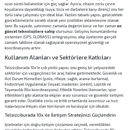
uzun süreli kullanımlar için güç sağlar. Ayrıca, cihazın zorlu çevre
koşullarına dayanıklılığı (suya, toza ve darbelere karşı direnç) onu her
türlü saha çalışması için ideal kılar. Yazılım tabanlı yapısı, gelecekteki
güncellemelerle sürekli olarak yeni özellikler eklenmesine olanak
tanır. Bu sayede, yatırımınız zamanla değerini korur ve her zaman
en
güncel teknolojilere sahip
olursunuz. Gelişmiş konumlandırma
sistemleri (GPS, GLONASS) entegrasyonu, ekip üyelerinin gerçek
zamanlı takibine olanak sağlayarak operasyonel güvenliği ve
koordinasyonu artırır.
Kullanım Alanları ve Sektörlere Katkıları
Telsizciburada 10x'in çok yönlü yapısı, onu geniş bir yelpazedeki
sektörler için vazgeçilmez bir araç haline getirmektedir. Güvenlik ve
Acil Durum Hizmetleri (polis, itfaiye, sağlık, arama-kurtarma),
Endüstriyel Uygulamalar (inşaat, madenler, üretim), Lojistik ve
Taşımacılık (filo koordinasyonu), Etkinlik Yönetimi (konserler, spor
etkinlikleri) gibi alanlarda ekipler arası sorunsuz ve güvenilir iletişimi
garanti eder. Özellikle zorlu ve kritik ortamlarda
kesintisiz ve hızlı
haberleşme
ihtiyacı olan tüm kurum ve kuruluşlar için idealdir.
Telsizciburada 10x ile İletişim Stratejinizi Güçlendirin
İşletmeler için doğru iletişim çözümünü seçmek, verimlilikten