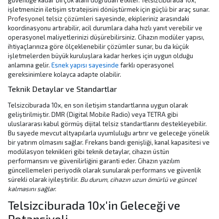
güvenliğe kadar birçok alanı doğrudan etkiler. Telsizciburada 10x,
işletmenizin iletişim stratejisini dönüştürmek için güçlü bir araç sunar.
Profesyonel telsiz çözümleri
sayesinde, ekipleriniz arasındaki
koordinasyonu artırabilir, acil durumlara daha hızlı yanıt verebilir ve
operasyonel maliyetlerinizi düşürebilirsiniz. Cihazın modüler yapısı,
ihtiyaçlarınıza göre ölçeklenebilir çözümler sunar, bu da küçük
işletmelerden büyük kuruluşlara kadar herkes için uygun olduğu
anlamına gelir.
Esnek yapısı sayesinde
farklı operasyonel
gereksinimlere kolayca adapte olabilir.
Teknik Detaylar ve Standartlar
Telsizciburada 10x, en son iletişim standartlarına uygun olarak
geliştirilmiştir. DMR (Digital Mobile Radio) veya TETRA gibi
uluslararası kabul görmüş dijital telsiz standartlarını destekleyebilir.
Bu sayede mevcut altyapılarla uyumluluğu artırır ve geleceğe yönelik
bir yatırım olmasını sağlar. Frekans bandı genişliği, kanal kapasitesi ve
modülasyon teknikleri gibi teknik detaylar, cihazın üstün
performansını ve güvenilirliğini garanti eder. Cihazın yazılım
güncellemeleri periyodik olarak sunularak performans ve güvenlik
sürekli olarak iyileştirilir.
Bu durum, cihazın uzun ömürlü ve güncel
kalmasını sağlar.
Telsizciburada 10x'in Geleceği ve
Potansiyeli