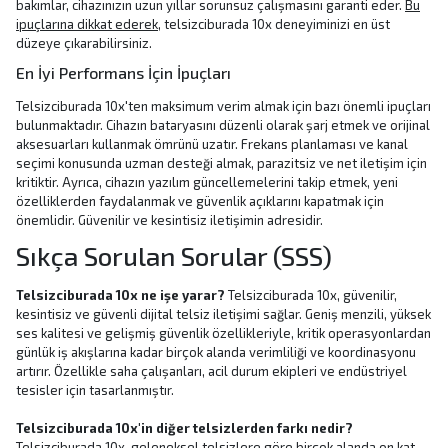
bakımlar, cihazınızın
uzun yıllar sorunsuz çalışmasını
garanti eder.
Bu
ipuçlarına dikkat ederek
, telsizciburada 10x deneyiminizi en üst
düzeye çıkarabilirsiniz.
En İyi Performans İçin İpuçları
Telsizciburada 10x'ten maksimum verim almak için bazı önemli ipuçları
bulunmaktadır. Cihazın bataryasını düzenli olarak şarj etmek ve orijinal
aksesuarları kullanmak ömrünü uzatır. Frekans planlaması ve kanal
seçimi konusunda uzman desteği almak, parazitsiz ve net iletişim için
kritiktir. Ayrıca, cihazın yazılım güncellemelerini takip etmek, yeni
özelliklerden faydalanmak ve güvenlik açıklarını kapatmak için
önemlidir. Güvenilir ve kesintisiz iletişimin adresidir.
Sıkça Sorulan Sorular (SSS)
Telsizciburada 10x ne işe yarar?
Telsizciburada 10x, güvenilir,
kesintisiz ve güvenli dijital telsiz iletişimi sağlar. Geniş menzili, yüksek
ses kalitesi ve gelişmiş güvenlik özellikleriyle, kritik operasyonlardan
günlük iş akışlarına kadar birçok alanda verimliliği ve koordinasyonu
artırır. Özellikle saha çalışanları, acil durum ekipleri ve endüstriyel
tesisler için tasarlanmıştır.
Telsizciburada 10x'in diğer telsizlerden farkı nedir?
Telsizciburada 10x, geleneksel telsizlere göre birçok alanda on kat