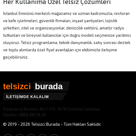
Her Kullanıma Özel Telsiz Çözümleri
İstanbul Eminönü merkezli mağazamız ve uzman kadromuzla; restoran
ve kafe işletmeleri, güvenlik firmaları, inşaat şantiyeleri, lojistik
şirketleri, otel ve organizasyonlar, denizcilik sektörü, amatör radyo
tutkunları ve bireysel kullanıcılar için doğru modeli seçmenize yardımcı
oluyoruz. Telsiz programlama, teknik danışmanlık, satış sonrası destek
ve toplu alımlarda özel fiyat avantajları için ekibimizle iletişime
geçebilirsiniz.
telsizci
burada
İLETİŞİMDE KALALIM
Eryaman İş Merkezi, No:1-413, 34116 Eminönü/İstanbul
Telefon:
0850 255 16 25
© 2019 - 2026 Telsizci Burada - Tüm Hakları Saklıdır.