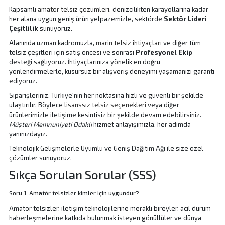
Kapsamlı
amatör telsiz çözümleri
, denizcilikten karayollarına kadar
her alana uygun geniş ürün yelpazemizle, sektörde
Sektör Lideri
Çeşitlilik
sunuyoruz.
Alanında uzman kadromuzla,
marin telsiz ihtiyaçları
ve diğer tüm
telsiz çeşitleri için satış öncesi ve sonrası
Profesyonel Ekip
desteği sağlıyoruz. İhtiyaçlarınıza yönelik en doğru
yönlendirmelerle, kusursuz bir alışveriş deneyimi yaşamanızı garanti
ediyoruz.
Siparişleriniz, Türkiye'nin her noktasına hızlı ve güvenli bir şekilde
ulaştırılır. Böylece
lisanssız telsiz seçenekleri
veya diğer
ürünlerimizle iletişime kesintisiz bir şekilde devam edebilirsiniz.
Müşteri Memnuniyeti Odaklı
hizmet anlayışımızla, her adımda
yanınızdayız.
Teknolojik Gelişmelerle Uyumlu
ve
Geniş Dağıtım Ağı
ile size özel
çözümler sunuyoruz.
Sıkça Sorulan Sorular (SSS)
Soru 1: Amatör telsizler kimler için uygundur?
Amatör telsizler, iletişim teknolojilerine meraklı bireyler, acil durum
haberleşmelerine katkıda bulunmak isteyen gönüllüler ve dünya