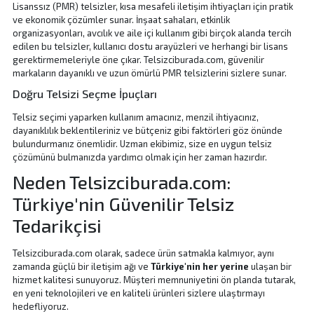
Lisanssız (PMR) telsizler, kısa mesafeli iletişim ihtiyaçları için pratik
ve ekonomik çözümler sunar. İnşaat sahaları, etkinlik
organizasyonları, avcılık ve aile içi kullanım gibi birçok alanda tercih
edilen bu telsizler, kullanıcı dostu arayüzleri ve herhangi bir lisans
gerektirmemeleriyle öne çıkar. Telsizciburada.com, güvenilir
markaların
dayanıklı ve uzun ömürlü PMR telsizlerini
sizlere sunar.
Doğru Telsizi Seçme İpuçları
Telsiz seçimi yaparken kullanım amacınız, menzil ihtiyacınız,
dayanıklılık beklentileriniz ve bütçeniz gibi faktörleri göz önünde
bulundurmanız önemlidir. Uzman ekibimiz, size en uygun telsiz
çözümünü bulmanızda yardımcı olmak için her zaman hazırdır.
Neden Telsizciburada.com:
Türkiye'nin Güvenilir Telsiz
Tedarikçisi
Telsizciburada.com olarak, sadece ürün satmakla kalmıyor, aynı
zamanda güçlü bir iletişim ağı ve
Türkiye'nin her yerine
ulaşan bir
hizmet kalitesi sunuyoruz. Müşteri memnuniyetini ön planda tutarak,
en yeni teknolojileri ve en kaliteli ürünleri sizlere ulaştırmayı
hedefliyoruz.