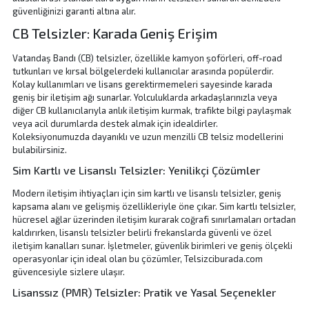
güvenliğinizi garanti altına alır.
CB Telsizler: Karada Geniş Erişim
Vatandaş Bandı (CB) telsizler, özellikle kamyon şoförleri, off-road
tutkunları ve kırsal bölgelerdeki kullanıcılar arasında popülerdir.
Kolay kullanımları ve lisans gerektirmemeleri sayesinde
karada
geniş bir iletişim ağı
sunarlar. Yolculuklarda arkadaşlarınızla veya
diğer CB kullanıcılarıyla anlık iletişim kurmak, trafikte bilgi paylaşmak
veya acil durumlarda destek almak için idealdirler.
Koleksiyonumuzda dayanıklı ve uzun menzilli CB telsiz modellerini
bulabilirsiniz.
Sim Kartlı ve Lisanslı Telsizler: Yenilikçi Çözümler
Modern iletişim ihtiyaçları için sim kartlı ve lisanslı telsizler, geniş
kapsama alanı ve gelişmiş özellikleriyle öne çıkar. Sim kartlı telsizler,
hücresel ağlar üzerinden iletişim kurarak coğrafi sınırlamaları ortadan
kaldırırken, lisanslı telsizler belirli frekanslarda
güvenli ve özel
iletişim kanalları
sunar. İşletmeler, güvenlik birimleri ve geniş ölçekli
operasyonlar için ideal olan bu çözümler, Telsizciburada.com
güvencesiyle sizlere ulaşır.
Lisanssız (PMR) Telsizler: Pratik ve Yasal Seçenekler