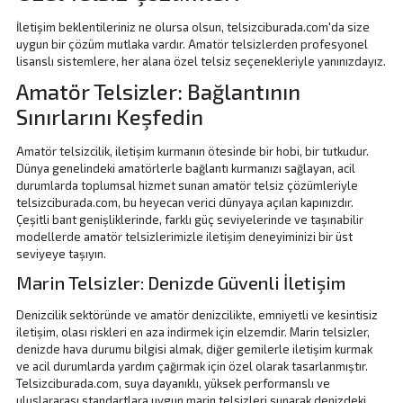
İletişim beklentileriniz ne olursa olsun, telsizciburada.com'da size
uygun bir çözüm mutlaka vardır. Amatör telsizlerden profesyonel
lisanslı sistemlere, her alana özel telsiz seçenekleriyle yanınızdayız.
Amatör Telsizler: Bağlantının
Sınırlarını Keşfedin
Amatör telsizcilik, iletişim kurmanın ötesinde bir hobi, bir tutkudur.
Dünya genelindeki amatörlerle bağlantı kurmanızı sağlayan, acil
durumlarda toplumsal hizmet sunan amatör telsiz çözümleriyle
telsizciburada.com, bu heyecan verici dünyaya açılan kapınızdır.
Çeşitli bant genişliklerinde, farklı güç seviyelerinde ve taşınabilir
modellerde amatör telsizlerimizle iletişim deneyiminizi bir üst
seviyeye taşıyın.
Marin Telsizler: Denizde Güvenli İletişim
Denizcilik sektöründe ve amatör denizcilikte, emniyetli ve kesintisiz
iletişim, olası riskleri en aza indirmek için elzemdir.
Marin telsizler
,
denizde hava durumu bilgisi almak, diğer gemilerle iletişim kurmak
ve acil durumlarda yardım çağırmak için özel olarak tasarlanmıştır.
Telsizciburada.com, suya dayanıklı, yüksek performanslı ve
uluslararası standartlara uygun marin telsizleri sunarak denizdeki