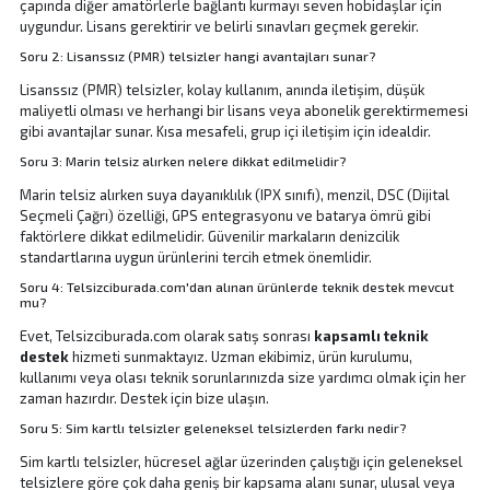
çapında diğer amatörlerle bağlantı kurmayı seven hobidaşlar için
uygundur. Lisans gerektirir ve belirli sınavları geçmek gerekir.
Soru 2: Lisanssız (PMR) telsizler hangi avantajları sunar?
Lisanssız (PMR) telsizler, kolay kullanım, anında iletişim, düşük
maliyetli olması ve herhangi bir lisans veya abonelik gerektirmemesi
gibi avantajlar sunar. Kısa mesafeli, grup içi iletişim için idealdir.
Soru 3: Marin telsiz alırken nelere dikkat edilmelidir?
Marin telsiz alırken suya dayanıklılık (IPX sınıfı), menzil, DSC (Dijital
Seçmeli Çağrı) özelliği, GPS entegrasyonu ve batarya ömrü gibi
faktörlere dikkat edilmelidir. Güvenilir markaların denizcilik
standartlarına uygun ürünlerini tercih etmek önemlidir.
Soru 4: Telsizciburada.com'dan alınan ürünlerde teknik destek mevcut
mu?
Evet, Telsizciburada.com olarak satış sonrası
kapsamlı teknik
destek
hizmeti sunmaktayız. Uzman ekibimiz, ürün kurulumu,
kullanımı veya olası teknik sorunlarınızda size yardımcı olmak için her
zaman hazırdır.
Destek için bize ulaşın.
Soru 5: Sim kartlı telsizler geleneksel telsizlerden farkı nedir?
Sim kartlı telsizler, hücresel ağlar üzerinden çalıştığı için geleneksel
telsizlere göre çok daha geniş bir kapsama alanı sunar, ulusal veya