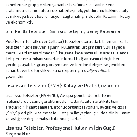
sahipleri ve grup gezileri yapanlar tarafından kullanılır. Kendi
aralarında kısa mesafelerde haberleşmek, yol durumu hakkında bilgi
almak veya basit koordinasyon sağlamak için idealdir. Kullanımı kolay
ve ekonomiktir.
Sim Kartlı Telsizler: Sınırsız İletişim, Geniş Kapsama
PoC (Push-to-Talk over Cellular) telsizler olarak da bilinen sim kartlı
telsizler, hücresel veri ağlarını kullanarak iletişim kurar. Bu sayede
menzil kısıtlaması olmadan ülke genelinde hatta uluslararası alanda
iletişim kurma imkanı sunarlar. İnternet bağlantısının olduğu her
yerde çalışabilir, grup görüşmeleri ve bire bir iletişim seçenekleri
sunar. Güvenlik, lojistik ve saha ekipleri için
maliyet etkin
bir
çözümdür.
Lisanssız Telsizler (PMR): Kolay ve Pratik Çözümler
Lisanssız telsizler
(PMR446), Avrupa genelinde belirlenen
frekanslarda lisans gerektirmeden kullanılabilen pratik iletişim
araçlarıdır. İnşaat sahaları, etkinlik organizasyonları, avcılık ve doğa
yürüyüşleri gibi kısa mesafeli iletişim ihtiyaçları için idealdir. Kullanım
kolaylığı ve düşük maliyeti ile öne çıkarlar.
Lisanslı Telsizler: Profesyonel Kullanım İçin Güçlü
Seçenekler