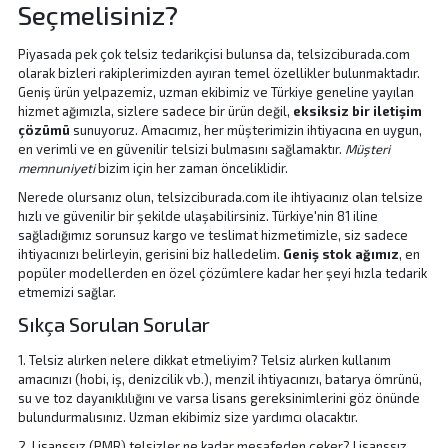
Seçmelisiniz?
Piyasada pek çok telsiz tedarikçisi bulunsa da, telsizciburada.com
olarak bizleri rakiplerimizden ayıran temel özellikler bulunmaktadır.
Geniş ürün yelpazemiz, uzman ekibimiz ve Türkiye geneline yayılan
hizmet ağımızla, sizlere sadece bir ürün değil,
eksiksiz bir iletişim
çözümü
sunuyoruz. Amacımız, her müşterimizin ihtiyacına en uygun,
en verimli ve en güvenilir telsizi bulmasını sağlamaktır.
Müşteri
memnuniyeti
bizim için her zaman önceliklidir.
Nerede olursanız olun, telsizciburada.com ile ihtiyacınız olan telsize
hızlı ve güvenilir bir şekilde ulaşabilirsiniz. Türkiye'nin 81 iline
sağladığımız sorunsuz kargo ve teslimat hizmetimizle, siz sadece
ihtiyacınızı belirleyin, gerisini biz halledelim.
Geniş stok ağımız
, en
popüler modellerden en özel çözümlere kadar her şeyi hızla tedarik
etmemizi sağlar.
Sıkça Sorulan Sorular
1. Telsiz alırken nelere dikkat etmeliyim? Telsiz alırken kullanım
amacınızı (hobi, iş, denizcilik vb.), menzil ihtiyacınızı, batarya ömrünü,
su ve toz dayanıklılığını ve varsa lisans gereksinimlerini göz önünde
bulundurmalısınız. Uzman ekibimiz size yardımcı olacaktır.
2. Lisanssız (PMR) telsizler ne kadar mesafeden çeker? Lisanssız