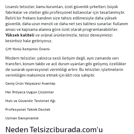
Lisanslı telsizler, kamu kurumları, özel güvenlik şirketleri, büyük
fabrikalar ve oteller gibi profesyonel kullanıcılar için tasarlanmıştır.
Belirli bir frekans bandının size tahsis edilmesiyle daha yüksek
güvenlik, daha uzun menzil ve daha net ses kalitesi sunarlar. Kullanım
amacı ve kapsama alanına göre özel olarak programlanabilirler.
Yüksek kaliteli
ve orijinal ürünlerimizle, telsiz deneyiminizi
kesintisiz hale getiriyoruz.
Çift Yönlü İletişimin Önemi
Modern telsizler, yalnızca sesli iletişim değil, aynı zamanda veri
transferi, konum takibi ve acil durum uyarıları gibi gelişmiş özellikler
de sunarak operasyonel verimliliği artırır. Bu telsizler,
işletmelerin
verimliliğini
maksimize etmek için kilit role sahiptir.
Geniş Ürün Yelpazesi Avantajı
Her İhtiyaca Uygun Çözümler
Hızlı ve Güvenilir Teslimat Ağı
Profesyonel Teknik Destek
Uzman Danışmanlık
Neden Telsizciburada.com'u