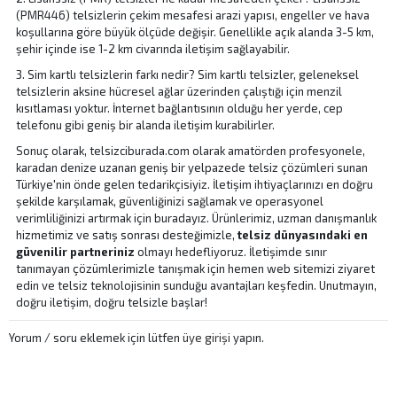
(PMR446) telsizlerin çekim mesafesi arazi yapısı, engeller ve hava
koşullarına göre büyük ölçüde değişir. Genellikle açık alanda 3-5 km,
şehir içinde ise 1-2 km civarında iletişim sağlayabilir.
3. Sim kartlı telsizlerin farkı nedir? Sim kartlı telsizler, geleneksel
telsizlerin aksine hücresel ağlar üzerinden çalıştığı için menzil
kısıtlaması yoktur. İnternet bağlantısının olduğu her yerde, cep
telefonu gibi geniş bir alanda iletişim kurabilirler.
Sonuç olarak, telsizciburada.com olarak amatörden profesyonele,
karadan denize uzanan geniş bir yelpazede telsiz çözümleri sunan
Türkiye'nin önde gelen tedarikçisiyiz. İletişim ihtiyaçlarınızı en doğru
şekilde karşılamak, güvenliğinizi sağlamak ve operasyonel
verimliliğinizi artırmak için buradayız. Ürünlerimiz, uzman danışmanlık
hizmetimiz ve satış sonrası desteğimizle,
telsiz dünyasındaki en
güvenilir partneriniz
olmayı hedefliyoruz. İletişimde sınır
tanımayan çözümlerimizle tanışmak için hemen web sitemizi ziyaret
edin ve telsiz teknolojisinin sunduğu avantajları keşfedin. Unutmayın,
doğru iletişim, doğru telsizle başlar!
Yorum / soru eklemek için lütfen
üye girişi
yapın.