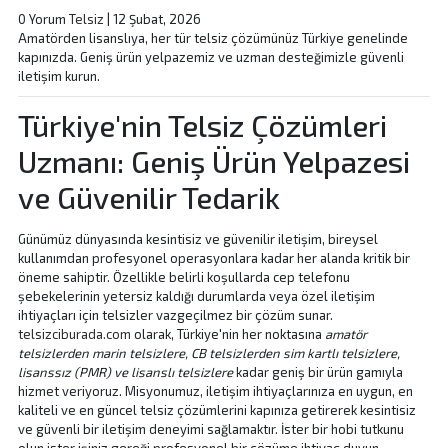
0 Yorum
Telsiz
|
12 Şubat, 2026
Amatörden lisanslıya, her tür telsiz çözümünüz Türkiye genelinde
kapınızda. Geniş ürün yelpazemiz ve uzman desteğimizle güvenli
iletişim kurun.
Türkiye'nin Telsiz Çözümleri
Uzmanı: Geniş Ürün Yelpazesi
ve Güvenilir Tedarik
Günümüz dünyasında kesintisiz ve güvenilir iletişim, bireysel
kullanımdan profesyonel operasyonlara kadar her alanda kritik bir
öneme sahiptir. Özellikle belirli koşullarda cep telefonu
şebekelerinin yetersiz kaldığı durumlarda veya özel iletişim
ihtiyaçları için telsizler vazgeçilmez bir çözüm sunar.
telsizciburada.com
olarak, Türkiye'nin her noktasına
amatör
telsizlerden marin telsizlere, CB telsizlerden sim kartlı telsizlere,
lisanssız (PMR) ve lisanslı telsizlere
kadar geniş bir ürün gamıyla
hizmet veriyoruz. Misyonumuz, iletişim ihtiyaçlarınıza en uygun, en
kaliteli ve en güncel telsiz çözümlerini kapınıza getirerek kesintisiz
ve güvenli bir iletişim deneyimi sağlamaktır. İster bir hobi tutkunu