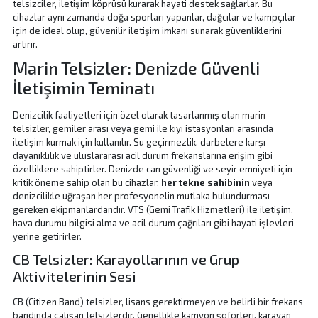
telsizciler, iletişim köprüsü kurarak hayati destek sağlarlar. Bu
cihazlar aynı zamanda doğa sporları yapanlar, dağcılar ve kampçılar
için de ideal olup, güvenilir iletişim imkanı sunarak güvenliklerini
artırır.
Marin Telsizler: Denizde Güvenli
İletişimin Teminatı
Denizcilik faaliyetleri için özel olarak tasarlanmış olan
marin
telsizler
, gemiler arası veya gemi ile kıyı istasyonları arasında
iletişim kurmak için kullanılır. Su geçirmezlik, darbelere karşı
dayanıklılık ve uluslararası acil durum frekanslarına erişim gibi
özelliklere sahiptirler. Denizde can güvenliği ve seyir emniyeti için
kritik öneme sahip olan bu cihazlar,
her tekne sahibinin
veya
denizcilikle uğraşan her profesyonelin mutlaka bulundurması
gereken ekipmanlardandır. VTS (Gemi Trafik Hizmetleri) ile iletişim,
hava durumu bilgisi alma ve acil durum çağrıları gibi hayati işlevleri
yerine getirirler.
CB Telsizler: Karayollarının ve Grup
Aktivitelerinin Sesi
CB (Citizen Band) telsizler, lisans gerektirmeyen ve belirli bir frekans
bandında çalışan telsizlerdir. Genellikle kamyon şoförleri, karavan