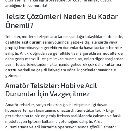
olun ister işiniz gereği profesyonel bir çözüme ihtiyaç duyun,
aradığınız telsiz burada!
Telsiz Çözümleri Neden Bu Kadar
Önemli?
Telsizler, modern iletişim araçlarının sunduğu kolaylıkların ötesinde,
özellikle
acil durum
senaryolarında, şebeke dışı alanlarda veya
grup içi koordinasyon gerektiren durumlarda hayat kurtarıcı bir role
sahiptir. Anlık, doğrudan ve genellikle lisans gerektiren modellerde
daha geniş menzilli iletişim imkanı sunmaları, onları diğer araçlardan
ayırır. Telsiz teknolojileri, yıllar içinde gelişerek çok daha
kullanıcı
dostu
, verimli ve çeşitli ihtiyaçlara yönelik çözümler sunar hale
gelmiştir.
Amatör Telsizler: Hobi ve Acil
Durumlar İçin Vazgeçilmez
Amatör telsizler
, radyo elektroniği ve iletişimine ilgi duyan
hobiseverler için tasarlanmış cihazlardır. Genellikle teknik bilgi
gerektiren bu telsizler, geniş frekans aralıklarında çalışma ve farklı
modülasyon tiplerini kullanma yeteneğine sahiptir. Afet
durumlarında ve acil kurtarma operasyonlarında gönüllü amatör