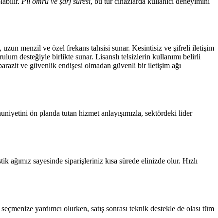
labilir.
Pil ömrü ve şarj süresi
, bu tür cihazlarda kullanıcı deneyimini
uzun menzil ve özel frekans tahsisi sunar. Kesintisiz ve şifreli iletişim
lum desteğiyle birlikte sunar. Lisanslı telsizlerin kullanımı belirli
arazit ve güvenlik endişesi olmadan güvenli bir iletişim ağı
niyetini ön planda tutan hizmet anlayışımızla, sektördeki lider
stik ağımız sayesinde siparişleriniz kısa sürede elinizde olur.
Hızlı
eçmenize yardımcı olurken, satış sonrası teknik destekle de olası tüm