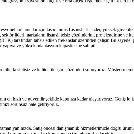
ntegrasyonu sayesinde küçük ve orta ölçekli işletmeler için ilk tercih o
yonel kullanıcılar için tasarlanmış Lisanslı Telsizler, yüksek güvenlik, 
ektör lideri markaların lisanslı telsiz çözümlerini, projelendirme ve kuru
(BTK) tarafından tahsis edilen frekanslar üzerinden çalışır. Bu sayede, p
ık yapıya ve yüksek adaptasyon kapasitesine sahiptir.
ilir, kesintisiz ve kaliteli iletişim çözümleri sunuyoruz. Müşteri memnu
ını en hızlı ve güvenilir şekilde kapınıza kadar ulaştırıyoruz. Geniş loji
nizi sorunsuz hale getiriyoruz.
man yanınızda. Satış öncesi danışmanlık hizmetlerimizle doğru ürünü s
nızın kurulumu ve ayarları konusunda size rehberlik edecektir.