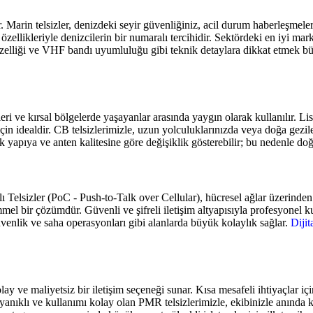
ır. Marin telsizler, denizdeki seyir güvenliğiniz, acil durum haberleşmeler
zellikleriyle denizcilerin bir numaralı tercihidir. Sektördeki en iyi mark
elliği ve VHF bandı uyumluluğu gibi teknik detaylara dikkat etmek büyü
ri ve kırsal bölgelerde yaşayanlar arasında yaygın olarak kullanılır. Lisa
için idealdir. CB telsizlerimizle, uzun yolculuklarınızda veya doğa gezil
k yapıya ve anten kalitesine göre değişiklik gösterebilir; bu nedenle do
lı Telsizler (PoC - Push-to-Talk over Cellular), hücresel ağlar üzerinden 
mmel bir çözümdür. Güvenli ve şifreli iletişim altyapısıyla profesyonel
, güvenlik ve saha operasyonları gibi alanlarda büyük kolaylık sağlar.
Dijit
ay ve maliyetsiz bir iletişim seçeneği sunar. Kısa mesafeli ihtiyaçlar için 
 dayanıklı ve kullanımı kolay olan PMR telsizlerimizle, ekibinizle anında k