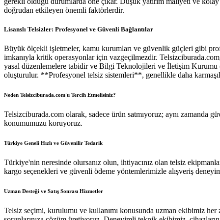
gerekli olduğu durumlarda öne çıkar. Düşük yatırım maliyeti ve kolay e
doğrudan etkileyen önemli faktörlerdir.
Lisanslı Telsizler: Profesyonel ve Güvenli Bağlantılar
Büyük ölçekli işletmeler, kamu kurumları ve güvenlik güçleri gibi profes
imkanıyla kritik operasyonlar için vazgeçilmezdir. Telsizciburada.com, s
yasal düzenlemelere tabidir ve Bilgi Teknolojileri ve İletişim Kurumu 
oluşturulur. **Profesyonel telsiz sistemleri**, genellikle daha karmaş
Neden Telsizciburada.com'u Tercih Etmelisiniz?
Telsizciburada.com olarak, sadece ürün satmıyoruz; aynı zamanda güven
konumumuzu koruyoruz.
Türkiye Geneli Hızlı ve Güvenilir Tedarik
Türkiye'nin neresinde olursanız olun, ihtiyacınız olan telsiz ekipmanlar
kargo seçenekleri
ve güvenli ödeme yöntemlerimizle alışveriş deneyimi
Uzman Desteği ve Satış Sonrası Hizmetler
Telsiz seçimi, kurulumu ve kullanımı konusunda uzman ekibimiz her za
sorunlarınıza çözüm üretiyoruz.
Deneyimli teknik ekibimiz
, cihazları