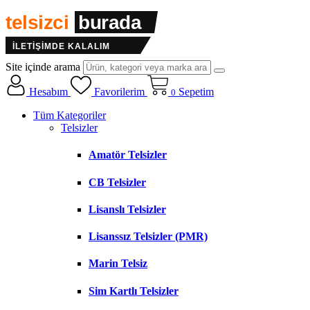
telsizci
burada
İLETİŞİMDE KALALIM
Site içinde arama
Hesabım
Favorilerim
Sepetim
0
Tüm Kategoriler
Telsizler
Amatör Telsizler
CB Telsizler
Lisanslı Telsizler
Lisanssız Telsizler (PMR)
Marin Telsiz
Sim Kartlı Telsizler