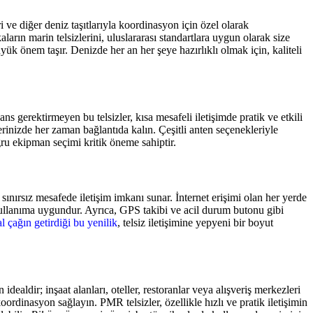
i ve diğer deniz taşıtlarıyla koordinasyon için özel olarak
aların marin telsizlerini, uluslararası standartlara uygun olarak size
k önem taşır. Denizde her an her şeye hazırlıklı olmak için, kaliteli
ns gerektirmeyen bu telsizler, kısa mesafeli iletişimde pratik ve etkili
erinizde her zaman bağlantıda kalın. Çeşitli anten seçenekleriyle
ğru ekipman seçimi kritik öneme sahiptir.
sınırsız mesafede iletişim imkanı sunar. İnternet erişimi olan her yerde
 kullanıma uygundur. Ayrıca, GPS takibi ve acil durum butonu gibi
al çağın getirdiği bu yenilik
, telsiz iletişimine yepyeni bir boyut
idealdir; inşaat alanları, oteller, restoranlar veya alışveriş merkezleri
oordinasyon sağlayın. PMR telsizler, özellikle hızlı ve pratik iletişimin