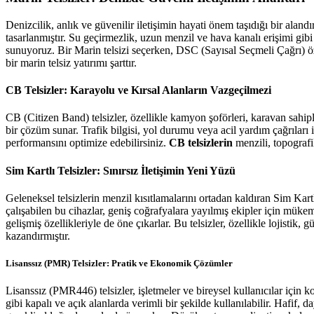
Denizcilik, anlık ve güvenilir iletişimin hayati önem taşıdığı bir aland
tasarlanmıştır. Su geçirmezlik, uzun menzil ve hava kanalı erişimi gibi ö
sunuyoruz. Bir Marin telsizi seçerken, DSC (Sayısal Seçmeli Çağrı) öz
bir marin telsiz yatırımı şarttır.
CB Telsizler: Karayolu ve Kırsal Alanların Vazgeçilmezi
CB (Citizen Band) telsizler, özellikle kamyon şoförleri, karavan sahiple
bir çözüm sunar. Trafik bilgisi, yol durumu veya acil yardım çağrıları 
performansını optimize edebilirsiniz.
CB telsizlerin
menzili, topografi
Sim Kartlı Telsizler: Sınırsız İletişimin Yeni Yüzü
Geleneksel telsizlerin menzil kısıtlamalarını ortadan kaldıran Sim Kart
çalışabilen bu cihazlar, geniş coğrafyalara yayılmış ekipler için müke
gelişmiş özellikleriyle de öne çıkarlar. Bu telsizler, özellikle lojistik
kazandırmıştır.
Lisanssız (PMR) Telsizler: Pratik ve Ekonomik Çözümler
Lisanssız (PMR446) telsizler, işletmeler ve bireysel kullanıcılar için kol
gibi kapalı ve açık alanlarda verimli bir şekilde kullanılabilir. Hafif,