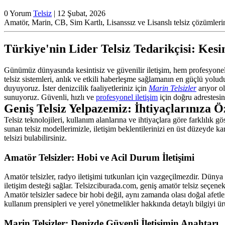
0 Yorum
Telsiz
|
12 Şubat, 2026
Amatör, Marin, CB, Sim Kartlı, Lisanssız ve Lisanslı telsiz çözümleri
Türkiye'nin Lider Telsiz Tedarikçisi: Kesin
Günümüz dünyasında kesintisiz ve güvenilir iletişim, hem profesyonel h
telsiz sistemleri, anlık ve etkili haberleşme sağlamanın en güçlü yolu
duyuyoruz. İster denizcilik faaliyetleriniz için
Marin Telsizler
arıyor ol
sunuyoruz. Güvenli, hızlı ve
profesyonel iletişim
için doğru adrestesin
Geniş Telsiz Yelpazemiz: İhtiyaçlarınıza 
Telsiz teknolojileri, kullanım alanlarına ve ihtiyaçlara göre farklılık 
sunan telsiz modellerimizle, iletişim beklentilerinizi en üst düzeyde k
telsizi bulabilirsiniz.
Amatör Telsizler: Hobi ve Acil Durum İletişimi
Amatör telsizler, radyo iletişimi tutkunları için vazgeçilmezdir. Dünya ç
iletişim desteği sağlar. Telsizciburada.com, geniş amatör telsiz seçen
Amatör telsizler sadece bir hobi değil, aynı zamanda olası doğal afetl
kullanım prensipleri ve yerel yönetmelikler hakkında detaylı bilgiyi ür
Marin Telsizler: Denizde Güvenli İletişimin Anahtarı