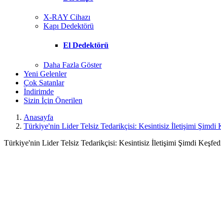
X-RAY Cihazı
Kapı Dedektörü
El Dedektörü
Daha Fazla Göster
Yeni Gelenler
Çok Satanlar
İndirimde
Sizin İçin Önerilen
Anasayfa
Türkiye'nin Lider Telsiz Tedarikçisi: Kesintisiz İletişimi Şim
Türkiye'nin Lider Telsiz Tedarikçisi: Kesintisiz İletişimi Şimdi Keşfed