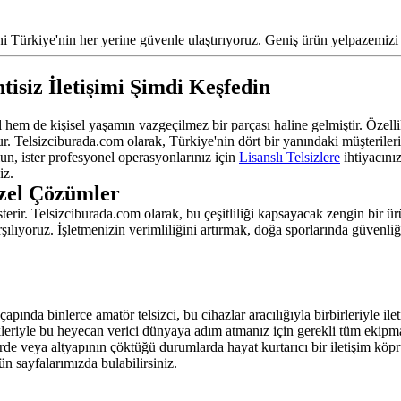
ni Türkiye'nin her yerine güvenle ulaştırıyoruz. Geniş ürün yelpazemizi
tisiz İletişimi Şimdi Keşfedin
em de kişisel yaşamın vazgeçilmez bir parçası haline gelmiştir. Özellik
dur. Telsizciburada.com olarak, Türkiye'nin dört bir yanındaki müşterile
un, ister profesyonel operasyonlarınız için
Lisanslı Telsizlere
ihtiyacını
iz.
Özel Çözümler
gösterir. Telsizciburada.com olarak, bu çeşitliliği kapsayacak zengin bir
arşılıyoruz. İşletmenizin verimliliğini artırmak, doğa sporlarında güven
apında binlerce amatör telsizci, bu cihazlar aracılığıyla birbirleriyle il
ekleriyle bu heyecan verici dünyaya adım atmanız için gerekli tüm ekipma
erde veya altyapının çöktüğü durumlarda hayat kurtarıcı bir iletişim köp
ün sayfalarımızda bulabilirsiniz.