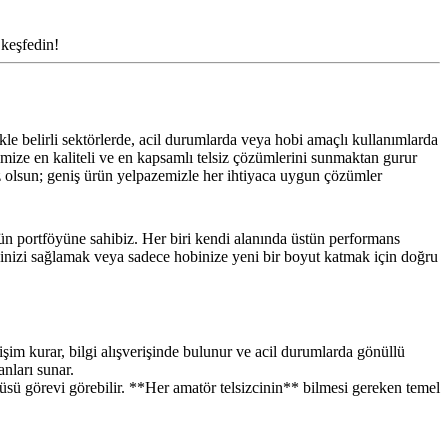
 keşfedin!
le belirli sektörlerde, acil durumlarda veya hobi amaçlı kullanımlarda
rimize en kaliteli ve en kapsamlı telsiz çözümlerini sunmaktan gurur
z olsun; geniş ürün yelpazemizle her ihtiyaca uygun çözümler
 ürün portföyüne sahibiz. Her biri kendi alanında üstün performans
liğinizi sağlamak veya sadece hobinize yeni bir boyut katmak için doğru
etişim kurar, bilgi alışverişinde bulunur ve acil durumlarda gönüllü
nları sunar.
rüsü görevi görebilir. **Her amatör telsizcinin** bilmesi gereken temel