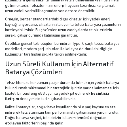
kullanıcılara geniş imkanlar sunarak telsiz deneyimini kesintisiz hale
getirmektedir. Telsizlerinizin enerji ihtiyacını kesintisiz karşılamak
uzun vadeli verimlilik açısından son derece önemlidir.
Örneğin, benzer standartlardaki diğer cihazlar için yedek enerji
kaynağı arıyorsanız, cihazlarınızla uyumlu
telsiz bataryası
çözümlerini
inceleyebilirsiniz. Bu çözümler, uzun vardiyalarda telsizlerinizin
sürekli çalışır durumda kalmasını garantiler.
Özellikle güncel teknolojileri barındıran
Type-C şarjlı telsiz bataryası
modelleri, modern şarj kabloları ile kolayca doldurulabildiği için
kullanıcılar tarafından sıklıkla tercih edilmektedir.
Uzun Süreli Kullanım İçin Alternatif
Batarya Çözümleri
Telsiz filonuzu her zaman çalışır durumda tutmak için yedek batarya
bulundurmak mükemmel bir stratejidir. İşinizin yarıda kalmaması için
kaliteli bir
baofeng e88 uyumlu yedek pil
edinerek
kesintisiz
iletişim
deneyiminin tadını çıkarabilirsiniz.
Kaliteli bataryalar, soğuk hava koşullarında bile şarj kaybını en aza
indirerek telsizlerinizin tam performansla çalışmasına yardımcı olur.
Doğru batarya seçimi, telsizinizin kullanım ömrünü doğrudan
etkileyen faktörlerin başında gelir.