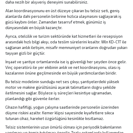
daha nezih bir alışveriş deneyimi sunabilirsiniz.
Alan koordinasyonunu en üst düzeye çıkaran bu telsiz seti, geniş
alanlarda dahi personelin birbirine hızlıca ulaşmasını sağlayarak iş
gücü kaybını önler. Zamandan tasarruf etmek, günümüz iş
dünyasındaki en büyük kazançtır.
Ayrıca, otelcilik ve turizm sektöründe kat hizmetleri ile resepsiyon
arasındaki hızlı bilgi akışı, oda teslim sürelerini kısaltır. Wln KD-C1T ile
sağlanan anlık iletişim, misafir memnuniyet oranlarını doğrudan yukarı
taşıyan gizli bir güçtür.
İnşaat ve şantiye ortamlarında ise iş güvenliği her şeyden önce gelir.
Vinç operatörü ile yer ekibinin anlık ve net koordinasyonu, olası iş
kazalarının önüne geçilmesinde en büyük yardımcılardan biridir.
Bu telsiz modelinin sunduğu net ses çıkışı, şantiyelerdeki yüksek
motor ve makine gürültüsünü aşarak talimatların doğru şekilde
iletilmesini sağlar. Böylece iş süreçleri kesintiye uğramadan,
planlandığı gibi güvenle ilerler.
Cihazın hafifliği, yoğun çalışma saatlerinde personelin üzerinden
düşme riskini azaltır. Kemer klipsi sayesinde kıyafetlere sıkıca
tutunan cihaz, hareket özgürlüğünü kesinlikle kısıtlamaz.
Telsiz sistemlerinin uzun ömürlü olması için periyodik bakımlarının
yapılması ve temiz tutulması önerilir. Tozlu ortamlarda kullanımdan