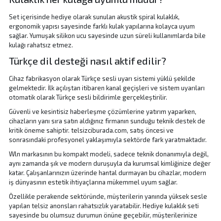
Set içerisinde hediye olarak sunulan akustik spiral kulaklık,
ergonomik yapısı sayesinde farklı kulak yapılarına kolayca uyum
sağlar. Yumuşak silikon ucu sayesinde uzun süreli kullanımlarda bile
kulağı rahatsız etmez.
Türkçe dil desteği nasıl aktif edilir?
Cihaz fabrikasyon olarak Türkçe sesli uyarı sistemi yüklü şekilde
gelmektedir. İlk açılıştan itibaren kanal geçişleri ve sistem uyarıları
otomatik olarak Türkçe sesli bildirimle gerçekleştirilir.
Güvenli ve kesintisiz haberleşme çözümlerine yatırım yaparken,
cihazların yanı sıra satın aldığınız firmanın sunduğu teknik destek de
kritik öneme sahiptir. telsizciburada.com, satış öncesi ve
sonrasındaki profesyonel yaklaşımıyla sektörde fark yaratmaktadır.
Wln markasının bu kompakt modeli, sadece teknik donanımıyla değil,
aynı zamanda şık ve modern duruşuyla da kurumsal kimliğinize değer
katar. Çalışanlarınızın üzerinde hantal durmayan bu cihazlar, modern
iş dünyasının estetik ihtiyaçlarına mükemmel uyum sağlar.
Özellikle perakende sektöründe, müşterilerin yanında yüksek sesle
yapılan telsiz anonsları rahatsızlık yaratabilir. Hediye kulaklık seti
sayesinde bu olumsuz durumun önüne geçebilir, müşterilerinize