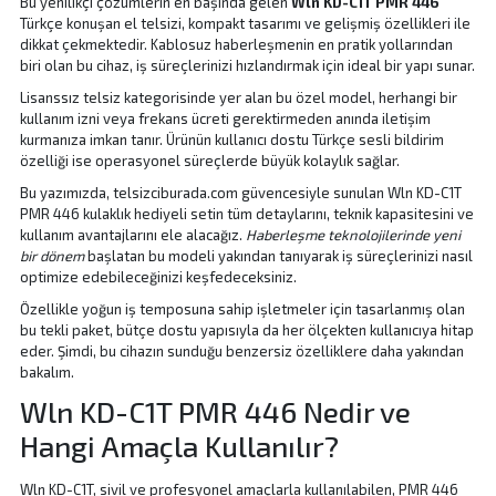
Bu yenilikçi çözümlerin en başında gelen
Wln KD-C1T PMR 446
Türkçe konuşan el telsizi, kompakt tasarımı ve gelişmiş özellikleri ile
dikkat çekmektedir. Kablosuz haberleşmenin en pratik yollarından
biri olan bu cihaz, iş süreçlerinizi hızlandırmak için ideal bir yapı sunar.
Lisanssız telsiz kategorisinde yer alan bu özel model, herhangi bir
kullanım izni veya frekans ücreti gerektirmeden anında iletişim
kurmanıza imkan tanır. Ürünün kullanıcı dostu Türkçe sesli bildirim
özelliği ise operasyonel süreçlerde büyük kolaylık sağlar.
Bu yazımızda, telsizciburada.com güvencesiyle sunulan Wln KD-C1T
PMR 446 kulaklık hediyeli setin tüm detaylarını, teknik kapasitesini ve
kullanım avantajlarını ele alacağız.
Haberleşme teknolojilerinde yeni
bir dönem
başlatan bu modeli yakından tanıyarak iş süreçlerinizi nasıl
optimize edebileceğinizi keşfedeceksiniz.
Özellikle yoğun iş temposuna sahip işletmeler için tasarlanmış olan
bu tekli paket, bütçe dostu yapısıyla da her ölçekten kullanıcıya hitap
eder. Şimdi, bu cihazın sunduğu benzersiz özelliklere daha yakından
bakalım.
Wln KD-C1T PMR 446 Nedir ve
Hangi Amaçla Kullanılır?
Wln KD-C1T, sivil ve profesyonel amaçlarla kullanılabilen, PMR 446