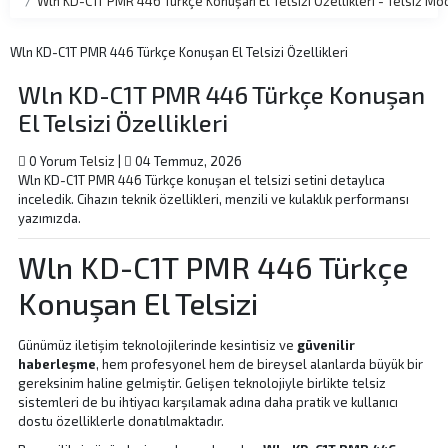
Wln KD-C1T PMR 446 Türkçe Konuşan El Telsizi Özellikleri - Telsiz M
Wln KD-C1T PMR 446 Türkçe Konuşan El Telsizi Özellikleri
Wln KD-C1T PMR 446 Türkçe Konuşan
El Telsizi Özellikleri
0 Yorum
Telsiz
|
04 Temmuz, 2026
Wln KD-C1T PMR 446 Türkçe konuşan el telsizi setini detaylıca
inceledik. Cihazın teknik özellikleri, menzili ve kulaklık performansı
yazımızda.
Wln KD-C1T PMR 446 Türkçe
Konuşan El Telsizi
Günümüz iletişim teknolojilerinde kesintisiz ve
güvenilir
haberleşme
, hem profesyonel hem de bireysel alanlarda büyük bir
gereksinim haline gelmiştir. Gelişen teknolojiyle birlikte telsiz
sistemleri de bu ihtiyacı karşılamak adına daha pratik ve kullanıcı
dostu özelliklerle donatılmaktadır.