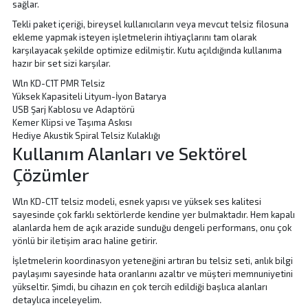
sağlar.
Tekli paket içeriği, bireysel kullanıcıların veya mevcut telsiz filosuna
ekleme yapmak isteyen işletmelerin ihtiyaçlarını tam olarak
karşılayacak şekilde optimize edilmiştir. Kutu açıldığında kullanıma
hazır bir set sizi karşılar.
Wln KD-C1T PMR Telsiz
Yüksek Kapasiteli Lityum-İyon Batarya
USB Şarj Kablosu ve Adaptörü
Kemer Klipsi ve Taşıma Askısı
Hediye Akustik Spiral Telsiz Kulaklığı
Kullanım Alanları ve Sektörel
Çözümler
Wln KD-C1T telsiz modeli, esnek yapısı ve yüksek ses kalitesi
sayesinde çok farklı sektörlerde kendine yer bulmaktadır. Hem kapalı
alanlarda hem de açık arazide sunduğu dengeli performans, onu çok
yönlü bir iletişim aracı haline getirir.
İşletmelerin koordinasyon yeteneğini artıran bu telsiz seti, anlık bilgi
paylaşımı sayesinde hata oranlarını azaltır ve müşteri memnuniyetini
yükseltir. Şimdi, bu cihazın en çok tercih edildiği başlıca alanları
detaylıca inceleyelim.