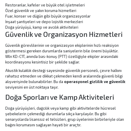
Restoranlar, kafeler ve büyük otel işletmeleri
Özel güvenlik ve yakın koruma hizmetleri
Fuar, konser ve düğün gibi büyük organizasyonlar
İnşaat şantiyeleri ve depo lojistik merkezleri
Doğa yürüyüşü, kamp ve avcılık aktiviteleri
Güvenlik ve Organizasyon Hizmetleri
Güvenlik görevlilerinin ve organizasyon ekiplerinin hızlı reaksiyon
göstermesi gereken durumlarda saniyelerin bile önemi büyüktür.
Wln KD-C1T, anında bas-konuş (PTT) özelliğiyle ekipler arasındaki
koordinasyonu kesintisiz bir şekilde sağlar.
Akustik kulaklık desteği sayesinde güvenlik personeli, çevre halkını
rahatsız etmeden ve dikkat çekmeden kendi aralarında güvenli bilgi
alışverişinde bulunabilirler. Bu da
operasyonel gizlilik ve güvenlik
seviyesini en üst noktaya taşır.
Doğa Sporları ve Kamp Aktiviteleri
Doğa yürüyüşleri, dağcılık veya kamp gibi aktivitelerde hücresel
şebekelerin çekmediği durumlarla sıkça karşılaşılır. Bu gibi
senaryolarda lisanssız el telsizleri, grup üyelerinin birbirleriyle olan
bağını korumasını sağlayan hayati bir araçtır.