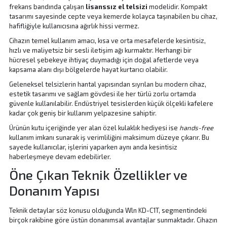
frekans bandında çalışan
lisanssız el telsizi
modelidir. Kompakt
tasarımı sayesinde cepte veya kemerde kolayca taşınabilen bu cihaz,
hafifliğiyle kullanıcısına ağırlık hissi vermez.
Cihazın temel kullanım amacı, kısa ve orta mesafelerde kesintisiz,
hızlı ve maliyetsiz bir sesli iletişim ağı kurmaktır. Herhangi bir
hücresel şebekeye ihtiyaç duymadığı için doğal afetlerde veya
kapsama alanı dışı bölgelerde hayat kurtarıcı olabilir.
Geleneksel telsizlerin hantal yapısından sıyrılan bu modern cihaz,
estetik tasarımı ve sağlam gövdesi ile her türlü zorlu ortamda
güvenle kullanılabilir. Endüstriyel tesislerden küçük ölçekli kafelere
kadar çok geniş bir kullanım yelpazesine sahiptir.
Ürünün kutu içeriğinde yer alan özel kulaklık hediyesi ise
hands-free
kullanım imkanı sunarak iş verimliliğini maksimum düzeye çıkarır. Bu
sayede kullanıcılar, işlerini yaparken aynı anda kesintisiz
haberleşmeye devam edebilirler.
Öne Çıkan Teknik Özellikler ve
Donanım Yapısı
Teknik detaylar söz konusu olduğunda Wln KD-C1T, segmentindeki
birçok rakibine göre üstün donanımsal avantajlar sunmaktadır. Cihazın