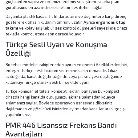
güçlü anten yapısı ve optimize edilmiş ses işlemcisi, arka plan
gürültüsünü en aza indirerek net bir ses iletimi sağlar.
Dayanıklı plastik kasası, hafif darbelere ve düşmelere karşı direnç
göstererek cihazın kullanım ömrünü uzatır. Ayrıca
ergonomik tuş
takımı
ve kolay erişilebilir ses kontrol düğmeleri sayesinde cihazı
tek elle kontrol etmek son derece kolaydır.
Türkçe Sesli Uyarı ve Konuşma
Özelliği
Bu telsiz modelini rakiplerinden ayıran en önemli özelliklerden biri,
entegre Türkçe sesli bildirim sistemine sahip olmasıdır. Cihaz
açıldığında, kanal değiştirildiğinde veya pil seviyesi düştüğünde
kullanıcıyı Türkçe olarak sesli bir şekilde uyarır.
Türkçe konuşan el telsizi konsepti, ekranı olmayan bu kompakt
cihazda hangi kanalda olduğunuzu ekrana bakmadan kolayca
anlamanızı sağlar. Böylece operasyon esnasında dikkatiniz
dağılmadan ve gözünüzü işinizden ayırmadan kanallar arası geçiş
yapabilirsiniz.
PMR 446 Lisanssız Frekans Bandı
Avantajları