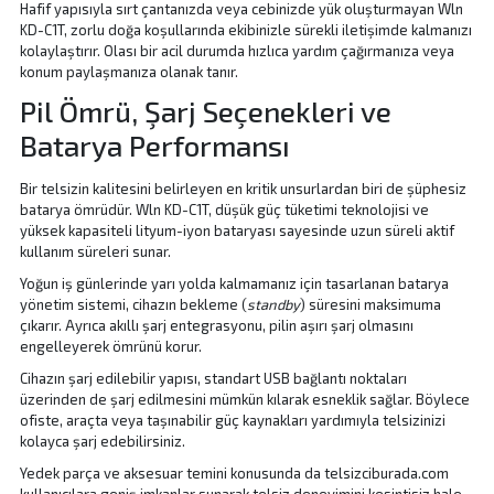
Hafif yapısıyla sırt çantanızda veya cebinizde yük oluşturmayan Wln
KD-C1T, zorlu doğa koşullarında ekibinizle sürekli iletişimde kalmanızı
kolaylaştırır. Olası bir acil durumda hızlıca yardım çağırmanıza veya
konum paylaşmanıza olanak tanır.
Pil Ömrü, Şarj Seçenekleri ve
Batarya Performansı
Bir telsizin kalitesini belirleyen en kritik unsurlardan biri de şüphesiz
batarya ömrüdür. Wln KD-C1T, düşük güç tüketimi teknolojisi ve
yüksek kapasiteli lityum-iyon bataryası sayesinde uzun süreli aktif
kullanım süreleri sunar.
Yoğun iş günlerinde yarı yolda kalmamanız için tasarlanan batarya
yönetim sistemi, cihazın bekleme (
standby
) süresini maksimuma
çıkarır. Ayrıca akıllı şarj entegrasyonu, pilin aşırı şarj olmasını
engelleyerek ömrünü korur.
Cihazın şarj edilebilir yapısı, standart USB bağlantı noktaları
üzerinden de şarj edilmesini mümkün kılarak esneklik sağlar. Böylece
ofiste, araçta veya taşınabilir güç kaynakları yardımıyla telsizinizi
kolayca şarj edebilirsiniz.
Yedek parça ve aksesuar temini konusunda da telsizciburada.com