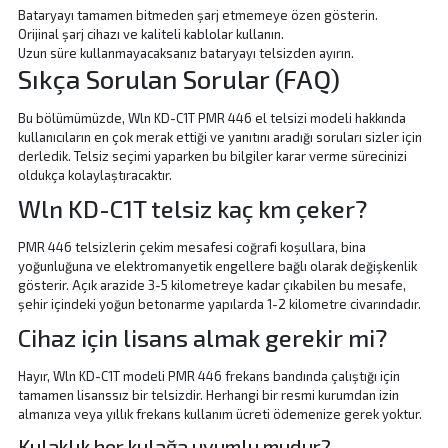
Bataryayı tamamen bitmeden şarj etmemeye özen gösterin.
Orijinal şarj cihazı ve kaliteli kablolar kullanın.
Uzun süre kullanmayacaksanız bataryayı telsizden ayırın.
Sıkça Sorulan Sorular (FAQ)
Bu bölümümüzde, Wln KD-C1T PMR 446 el telsizi modeli hakkında
kullanıcıların en çok merak ettiği ve yanıtını aradığı soruları sizler için
derledik. Telsiz seçimi yaparken bu bilgiler karar verme sürecinizi
oldukça kolaylaştıracaktır.
Wln KD-C1T telsiz kaç km çeker?
PMR 446 telsizlerin çekim mesafesi coğrafi koşullara, bina
yoğunluğuna ve elektromanyetik engellere bağlı olarak değişkenlik
gösterir. Açık arazide 3-5 kilometreye kadar çıkabilen bu mesafe,
şehir içindeki yoğun betonarme yapılarda 1-2 kilometre civarındadır.
Cihaz için lisans almak gerekir mi?
Hayır, Wln KD-C1T modeli PMR 446 frekans bandında çalıştığı için
tamamen lisanssız bir telsizdir. Herhangi bir resmi kurumdan izin
almanıza veya yıllık frekans kullanım ücreti ödemenize gerek yoktur.
Kulaklık her kulağa uyumlu mudur?