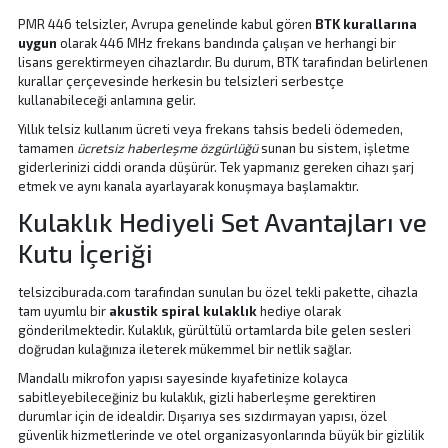
PMR 446 telsizler, Avrupa genelinde kabul gören
BTK kurallarına
uygun
olarak 446 MHz frekans bandında çalışan ve herhangi bir
lisans gerektirmeyen cihazlardır. Bu durum, BTK tarafından belirlenen
kurallar çerçevesinde herkesin bu telsizleri serbestçe
kullanabileceği anlamına gelir.
Yıllık telsiz kullanım ücreti veya frekans tahsis bedeli ödemeden,
tamamen
ücretsiz haberleşme özgürlüğü
sunan bu sistem, işletme
giderlerinizi ciddi oranda düşürür. Tek yapmanız gereken cihazı şarj
etmek ve aynı kanala ayarlayarak konuşmaya başlamaktır.
Kulaklık Hediyeli Set Avantajları ve
Kutu İçeriği
telsizciburada.com tarafından sunulan bu özel tekli pakette, cihazla
tam uyumlu bir
akustik spiral kulaklık
hediye olarak
gönderilmektedir. Kulaklık, gürültülü ortamlarda bile gelen sesleri
doğrudan kulağınıza ileterek mükemmel bir netlik sağlar.
Mandallı mikrofon yapısı sayesinde kıyafetinize kolayca
sabitleyebileceğiniz bu kulaklık, gizli haberleşme gerektiren
durumlar için de idealdir. Dışarıya ses sızdırmayan yapısı, özel
güvenlik hizmetlerinde ve otel organizasyonlarında büyük bir gizlilik