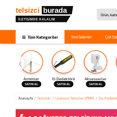
telsizci
burada
İLETİŞİMDE KALALIM
Site içinde 
Yeni Gelenler
Çok Sa
Tüm Kategoriler
Cihazı
Antenler
El Dedektörü
Aksesuarlar
N AL
SATIN AL
SATIN AL
SATIN AL
Anasayfa
Telsizler
Lisanssız Telsizler (PMR)
Diş Poliklin