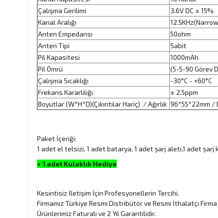
Çalışma Gerilimi
3.6V DC ± 15%
Kanal Aralığı
12.5KHz(Narrow
Anten Empedansı
50ohm
Anten Tipi
Sabit
Pil Kapasitesi
1000mAh
Pil Ömrü
(5-5-90 Görev 
Çalışma Sıcaklığı
-30°C - +60°C
Frekans Kararlılığı
± 2.5ppm
Boyutlar (W*H*D)(Çıkıntılar Hariç) / Ağırlık
96*55*22mm / B
Paket İçeriği:
1 adet el telsizi, 1 adet batarya, 1 adet şarj aleti,1 adet şar
+ 1 adet Kulaklık Hediye
Kesintisiz İletişim İçin Profesyonellerin Tercihi.
Firmamız Türkiye Resmi Distribütör ve Resmi İthalatçı Firma 
Ürünlerimiz Faturalı ve 2 Yıl Garantilidir.