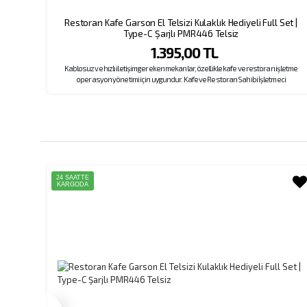
Restoran Kafe Garson El Telsizi Kulaklık Hediyeli Full Set |
Type-C Şarjlı PMR446 Telsiz
1.395,00 TL
atarya
Kablosuz ve hızlı iletişim gereken mekanlar, özellikle kafe ve restoran işletme
 ve Dolu
operasyon yönetimi için uygundur. Kafe ve Restoran Sahibi İşletmeci
Görüşmeye
Müşterilerimiz Tarafından Sıklıkla Tercih Edilen Model, Kulaklık Hediyeli
 Atın.
Kampanyası İle Dikkat Çekiyor. Kampanyamızda Her Sipariş Başına Sadece 1 Adet
Kulaklık Değil, Her Bir Cihaza 1 Adet Kulaklık Eklenmektedir. 10 Adet Telsize 10 Adet , 2
Adet Telsize 20 Adet Kulaklık, 30 Adet Telsize 30 Adet Kulaklık .. Gönderilmektedir.
24 SAATTE
KARGODA