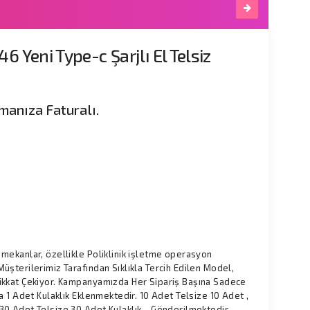
6 Yeni Type-c Şarjlı El Telsiz
t
manıza Faturalı.
 mekanlar, özellikle Poliklinik işletme operasyon
Müşterilerimiz Tarafından Sıklıkla Tercih Edilen Model,
Dikkat Çekiyor. Kampanyamızda Her Sipariş Başına Sadece
za 1 Adet Kulaklık Eklenmektedir. 10 Adet Telsize 10 Adet ,
30 Adet Telsize 30 Adet Kulaklık .. Gönderilmektedir.