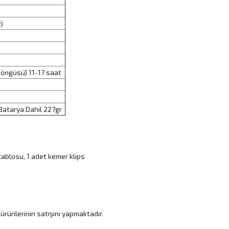
)
Döngüsü) 11-17 saat
atarya Dahil 227gr
j kablosu, 1 adet kemer klips
ürünlerinin satışını yapmaktadır.