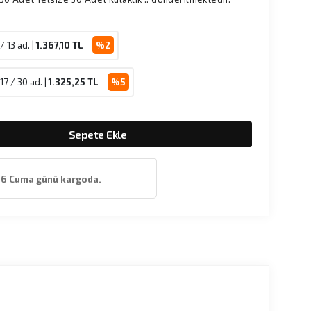
 / 13 ad. |
1.367,10
TL
%2
17 / 30 ad. |
1.325,25
TL
%5
Sepete Ekle
26 Cuma günü kargoda.