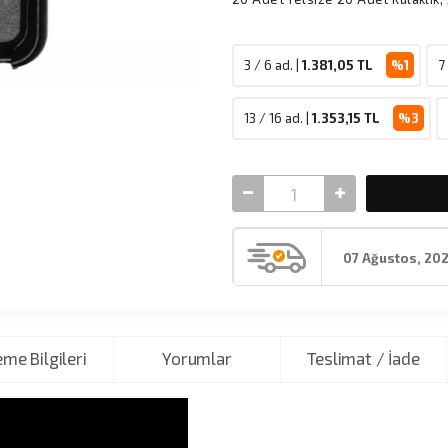
3 / 6 ad. |
1.381,05
TL
%1
7
13 / 16 ad. |
1.353,15
TL
%3
07 Ağustos, 20
me Bilgileri
Yorumlar
Teslimat / İade