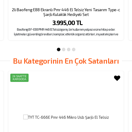
2li Baofeng E88 Ekranlı Pmr 446 El Telsiz Yeni Tasarım Type-c
Şarjlı Kulaklık Hediyeli Set
3.995,00 TL
Baofeng BF-E88 PMR 446 El Telsizi geniş bir kullanım yelpazesine hitap eder.
İşletmeler, güvenlik görevlileri, kamplar, etkinlik organizatörleri, inşaat ekipleri ve
daha fazlası için mükemmel bir iletişim çözümü sunar. Sağlam tasarımı, yüksek
performansı ve kullanıcı dostu özellikleriyle öne çıkar. Menüsünde kolay kanal
0
seçme, melodili çağrı gönderme, el feneri özellikleri ön plandadır. Ürünümüz
kampanya kapsamında kulaklık hediyelidir.
Bu Kategorinin En Çok Satanları
24 SAATTE
KARGODA