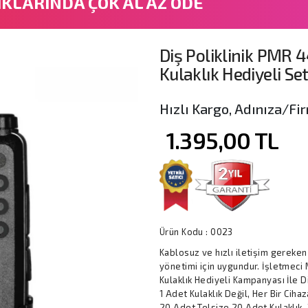
IKLARINDA ÇOK AL AZ ÖDE
Diş Poliklinik PMR 44
Kulaklık Hediyeli Se
Hızlı Kargo, Adınıza/Fir
1.395,00
TL
Ürün Kodu :
0023
Kablosuz ve hızlı iletişim gereken
yönetimi için uygundur. İşletmeci 
Kulaklık Hediyeli Kampanyası İle 
1 Adet Kulaklık Değil, Her Bir Ciha
20 Adet Telsize 20 Adet Kulaklık, 