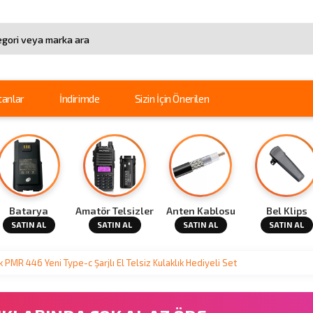
arama
tanlar
İndirimde
Sizin İçin Önerilen
Batarya
Amatör Telsizler
Anten Kablosu
Bel Klips
SATIN AL
SATIN AL
SATIN AL
SATIN AL
ik PMR 446 Yeni Type-c Şarjlı El Telsiz Kulaklık Hediyeli Set