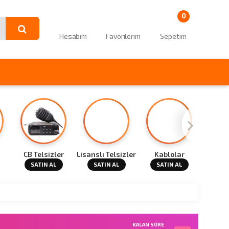
0
Hesabım
Favorilerim
Sepetim
CB Telsizler
Lisanslı Telsizler
Kablolar
Tel
SATIN AL
SATIN AL
SATIN AL
SAT
KALAN SÜRE