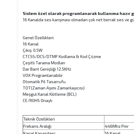
Sistem özel olarak programlanarak kullanıma hazır g
16 Kanalda ses karışması olmadan çok net berrak ses ve g
Genel Özellikleri:
16 Kanal
Çıkış: 0.5W
CTCSS/DCS/DTMF Kodlama & Kod Çözme
Çeşitli Tarama Modları
Dar Bant Genişliği 12.5KHz
VOX Programlanabilir
Otomatik Pil Tasarrufu
TOT(Zaman Aşımı Zamanlayıcısı)
Meşgul Kanal Kilitleme (BCL)
CE/ROHS Onaylı
Teknik Özellikleri
Frekans Aralığı
446Mhz Pmr
Kanal Kapasitesi
16 Kanal