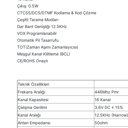
Çıkış: 0.5W
CTCSS/DCS/DTMF Kodlama & Kod Çözme
Çeşitli Tarama Modları
Dar Bant Genişliği 12.5KHz
VOX Programlanabilir
Otomatik Pil Tasarrufu
TOT(Zaman Aşımı Zamanlayıcısı)
Meşgul Kanal Kilitleme (BCL)
CE/ROHS Onaylı
Teknik Özellikleri
Frekans Aralığı
446Mhz Pmr
Kanal Kapasitesi
16 Kanal
Çalışma Gerilimi
3.6V DC ± 15%
Kanal Aralığı
12.5KHz (Narrow)
Anten Empedansı
50ohm