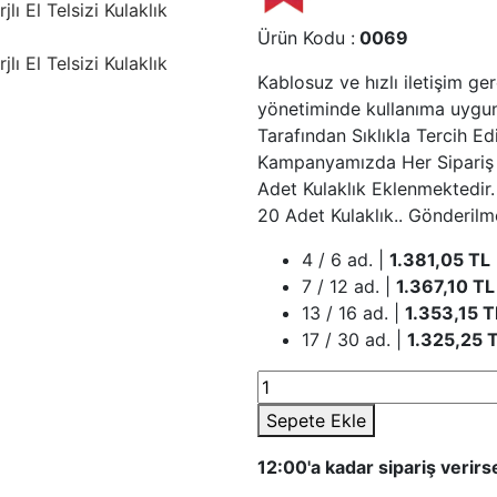
Ürün Kodu :
0069
Kablosuz ve hızlı iletişim g
yönetiminde kullanıma uygund
Tarafından Sıklıkla Tercih Ed
Kampanyamızda Her Sipariş B
Adet Kulaklık Eklenmektedir.
20 Adet Kulaklık.. Gönderilm
4 / 6 ad. |
1.381,05
TL
7 / 12 ad. |
1.367,10
TL
13 / 16 ad. |
1.353,15
T
17 / 30 ad. |
1.325,25
T
Sepete Ekle
12:00'a kadar sipariş verir