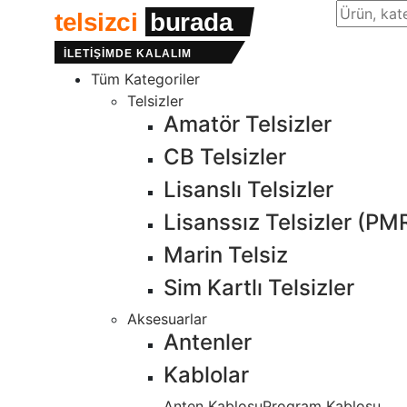
Site içind
telsizci
burada
İLETİŞİMDE KALALIM
Tüm Kategoriler
Telsizler
Amatör Telsizler
CB Telsizler
Lisanslı Telsizler
Lisanssız Telsizler (PM
Marin Telsiz
Sim Kartlı Telsizler
Aksesuarlar
Antenler
Kablolar
Anten Kablosu
Program Kablosu