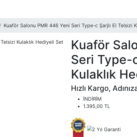
Kuaför Salonu PMR 446 Yeni Seri Type-c Şarjlı El Telsizi K
Kuaför Sal
Seri Type-c 
Kulaklık He
Hızlı Kargo, Adınız
İNDİRİM
1.395,00
TL