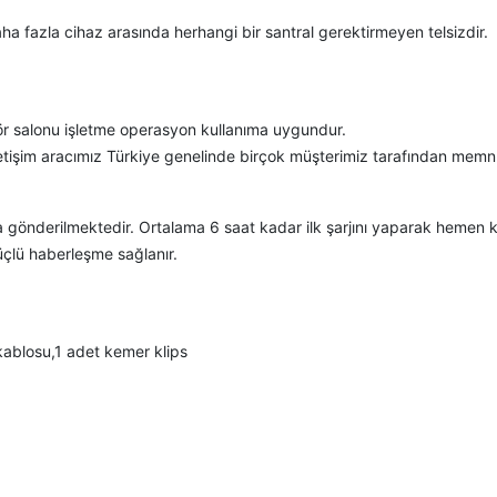
aha fazla cihaz arasında herhangi bir santral gerektirmeyen telsizdir.
uaför salonu işletme operasyon kullanıma uygundur.
 iletişim aracımız Türkiye genelinde birçok müşterimiz tarafından memnu
önderilmektedir. Ortalama 6 saat kadar ilk şarjını yaparak hemen kul
çlü haberleşme sağlanır.
j kablosu,1 adet kemer klips