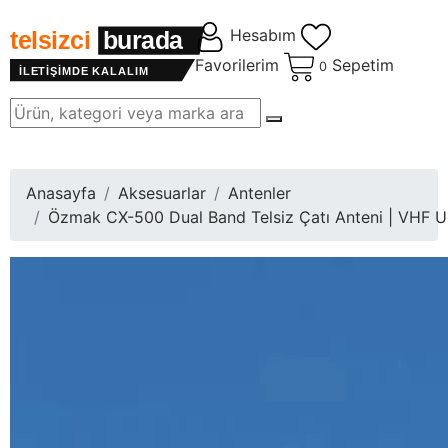
Hesabım
telsizci
burada
Favorilerim
Sepetim
0
İLETİŞİMDE KALALIM
Site içinde arama
Menu
Anasayfa
Aksesuarlar
Antenler
Özmak CX-500 Dual Band Telsiz Çatı Anteni | VHF U