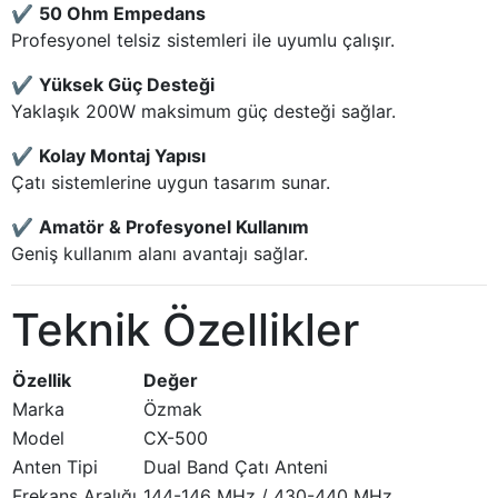
✔
50 Ohm Empedans
Profesyonel telsiz sistemleri ile uyumlu çalışır.
✔
Yüksek Güç Desteği
Yaklaşık 200W maksimum güç desteği sağlar.
✔
Kolay Montaj Yapısı
Çatı sistemlerine uygun tasarım sunar.
✔
Amatör & Profesyonel Kullanım
Geniş kullanım alanı avantajı sağlar.
Teknik Özellikler
Özellik
Değer
Marka
Özmak
Model
CX-500
Anten Tipi
Dual Band Çatı Anteni
Frekans Aralığı
144-146 MHz / 430-440 MHz