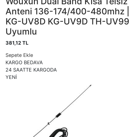
Wouxun Dual Band Kısa Telsiz
Anteni 136-174/400-480mhz |
KG-UV8D KG-UV9D TH-UV99
Uyumlu
381,12 TL
Sepete Ekle
KARGO BEDAVA
24 SAATTE KARGODA
YENİ