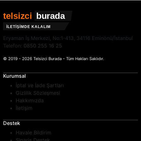
telsizci
burada
İLETİŞİMDE KALALIM
Eryaman İş Merkezi, No:1-413, 34116 Eminönü/İstanbul
Telefon:
0850 255 16 25
© 2019 - 2026 Telsizci Burada - Tüm Hakları Saklıdır.
Kurumsal
İptal ve İade Şartları
Gizlilik Sözleşmesi
Hakkımızda
İletişim
Destek
Havale Bildirim
Sipariş Destek