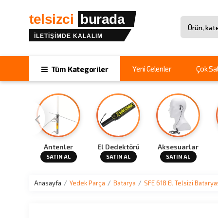
telsizci
burada
İLETİŞİMDE KALALIM
Site içinde 
Yeni Gelenler
Çok Sa
Tüm Kategoriler
Cihazı
Antenler
El Dedektörü
Aksesuarlar
N AL
SATIN AL
SATIN AL
SATIN AL
Anasayfa
Yedek Parça
Batarya
SFE 618 El Telsizi Batarya