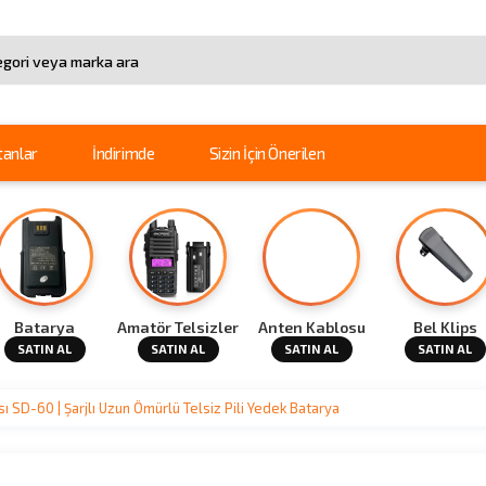
arama
tanlar
İndirimde
Sizin İçin Önerilen
Batarya
Amatör Telsizler
Anten Kablosu
Bel Klips
SATIN AL
SATIN AL
SATIN AL
SATIN AL
sı SD-60 | Şarjlı Uzun Ömürlü Telsiz Pili Yedek Batarya