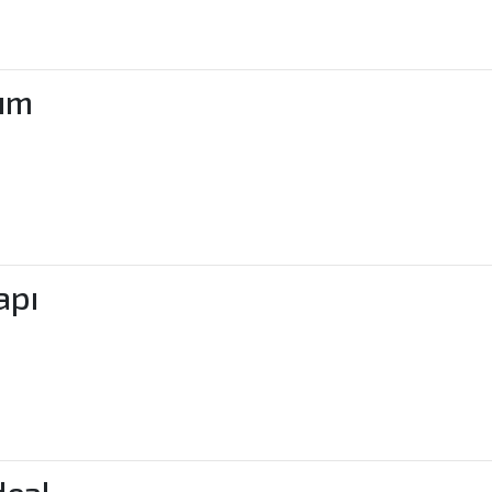
nım
apı