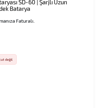
ataryası SD-60 | Şarjlı Uzun
edek Batarya
manıza Faturalı.
cut değil