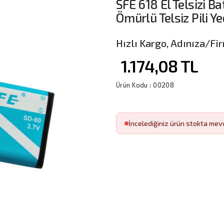
SFE 618 El Telsizi B
Ömürlü Telsiz Pili Y
Hızlı Kargo, Adınıza/Fir
1.174,08
TL
Ürün Kodu :
00208
İncelediğiniz ürün stokta mev