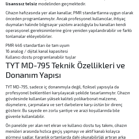
lisanssız telsiz
modelinden geçmektedir.
Cihazın hafızasında yer alan kanallar, PMR standartlarına uygun olarak
önceden programlanmıştır. Ancak profesyonel kullanıcılar, ihtiyaç
duymaları halinde bilgisayar yazılımı aracılığıyla bu kanalları kendi
operasyonel gereksinimlerine göre yeniden yapılandırabilir ve farklı
tonlamalar ekleyebilirler.
PMR 446 standartları ile tam uyum
16 analog / dijital kanal kapasitesi
Kullanıcı dostu programlanabilir tuşlar
TYT MD-795 Teknik Özellikleri ve
Donanım Yapısı
TYT MD-795, sadece iç donanımıyla değil, fiziksel yapısıyla da
profesyonel beklentileri karşılayacak şekilde tasarlanmıştır. Cihazın
gövdesinde kullanılan yüksek kaliteli polikarbonat malzeme,
düşmelere, çarpmalara ve sert darbelere karşı üstün bir direnç
gösterir. Bu sayede en zorlu şantiye ve arazi koşullarında bile
güvenle kullanılabilir.
Ön panelde yer alan net ekran ve kullanıcı dostu tuş takımı, cihazın
menüleri arasında hızlıca geçiş yapmayı ve aktif kanalı kolayca
görmeyi sağlar. Karanlık ortamlarda dahi okunabilirliği artıran arka