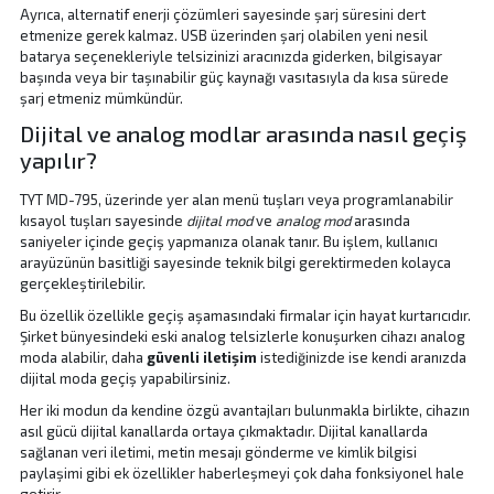
Ayrıca, alternatif enerji çözümleri sayesinde şarj süresini dert
etmenize gerek kalmaz. USB üzerinden şarj olabilen yeni nesil
batarya seçenekleriyle telsizinizi aracınızda giderken, bilgisayar
başında veya bir taşınabilir güç kaynağı vasıtasıyla da kısa sürede
şarj etmeniz mümkündür.
Dijital ve analog modlar arasında nasıl geçiş
yapılır?
TYT MD-795, üzerinde yer alan menü tuşları veya programlanabilir
kısayol tuşları sayesinde
dijital mod
ve
analog mod
arasında
saniyeler içinde geçiş yapmanıza olanak tanır. Bu işlem, kullanıcı
arayüzünün basitliği sayesinde teknik bilgi gerektirmeden kolayca
gerçekleştirilebilir.
Bu özellik özellikle geçiş aşamasındaki firmalar için hayat kurtarıcıdır.
Şirket bünyesindeki eski analog telsizlerle konuşurken cihazı analog
moda alabilir, daha
güvenli iletişim
istediğinizde ise kendi aranızda
dijital moda geçiş yapabilirsiniz.
Her iki modun da kendine özgü avantajları bulunmakla birlikte, cihazın
asıl gücü dijital kanallarda ortaya çıkmaktadır. Dijital kanallarda
sağlanan veri iletimi, metin mesajı gönderme ve kimlik bilgisi
paylaşimi gibi ek özellikler haberleşmeyi çok daha fonksiyonel hale