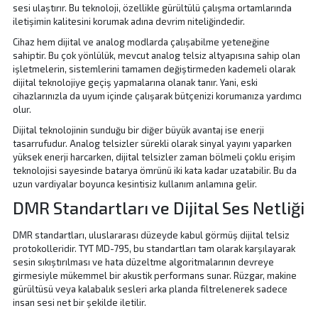
sesi ulaştırır. Bu teknoloji, özellikle gürültülü çalışma ortamlarında
iletişimin kalitesini korumak adına devrim niteliğindedir.
Cihaz hem dijital ve analog modlarda çalışabilme yeteneğine
sahiptir. Bu çok yönlülük, mevcut analog telsiz altyapısına sahip olan
işletmelerin, sistemlerini tamamen değiştirmeden kademeli olarak
dijital teknolojiye geçiş yapmalarına olanak tanır. Yani, eski
cihazlarınızla da uyum içinde çalışarak bütçenizi korumanıza yardımcı
olur.
Dijital teknolojinin sunduğu bir diğer büyük avantaj ise enerji
tasarrufudur. Analog telsizler sürekli olarak sinyal yayını yaparken
yüksek enerji harcarken, dijital telsizler zaman bölmeli çoklu erişim
teknolojisi sayesinde batarya ömrünü iki kata kadar uzatabilir. Bu da
uzun vardiyalar boyunca kesintisiz kullanım anlamına gelir.
DMR Standartları ve Dijital Ses Netliği
DMR standartları, uluslararası düzeyde kabul görmüş dijital telsiz
protokolleridir. TYT MD-795, bu standartları tam olarak karşılayarak
sesin sıkıştırılması ve hata düzeltme algoritmalarının devreye
girmesiyle mükemmel bir akustik performans sunar. Rüzgar, makine
gürültüsü veya kalabalık sesleri arka planda filtrelenerek sadece
insan sesi net bir şekilde iletilir.