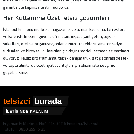
markalarının orijinal ürünlerini, rekabetçi fiyatlarla ve 24 saatte kargo
garantisiyle kapınıza teslim ediyoruz.
Her Kullanıma Özel Telsiz Çözümleri
İstanbul Eminönü merkezli mağazamız ve uzman kadromuzla; restoran
ve kafe işletmeleri, güvenlik firmaları, inşaat şantiyeleri, lojistik
şirketleri, otel ve organizasyonlar, denizcilik sektörü, amatör radyo
tutkunları ve bireysel kullanıcılar için doğru modeli seçmenize yardımcı
oluyoruz. Telsiz programlama, teknik danışmanlık, satış sonrası destek
ve toplu alımlarda özel fiyat avantajları için ekibimizle iletişime
geçebilirsiniz.
telsizci
burada
İLETİŞİMDE KALALIM
Eryaman İş Merkezi, No:1-413, 34116 Eminönü/İstanbul
Telefon:
0850 255 16 25