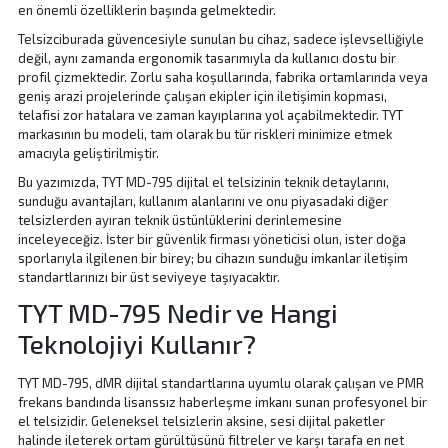
en önemli özelliklerin başında gelmektedir.
Telsizciburada güvencesiyle sunulan bu cihaz, sadece işlevselliğiyle
değil, aynı zamanda ergonomik tasarımıyla da kullanıcı dostu bir
profil çizmektedir. Zorlu saha koşullarında, fabrika ortamlarında veya
geniş arazi projelerinde çalışan ekipler için iletişimin kopması,
telafisi zor hatalara ve zaman kayıplarına yol açabilmektedir. TYT
markasının bu modeli, tam olarak bu tür riskleri minimize etmek
amacıyla geliştirilmiştir.
Bu yazımızda, TYT MD-795 dijital el telsizinin teknik detaylarını,
sunduğu avantajları, kullanım alanlarını ve onu piyasadaki diğer
telsizlerden ayıran teknik üstünlüklerini derinlemesine
inceleyeceğiz. İster bir güvenlik firması yöneticisi olun, ister doğa
sporlarıyla ilgilenen bir birey; bu cihazın sunduğu imkanlar iletişim
standartlarınızı bir üst seviyeye taşıyacaktır.
TYT MD-795 Nedir ve Hangi
Teknolojiyi Kullanır?
TYT MD-795, dMR dijital standartlarına uyumlu olarak çalışan ve PMR
frekans bandında lisanssız haberleşme imkanı sunan profesyonel bir
el telsizidir. Geleneksel telsizlerin aksine, sesi dijital paketler
halinde ileterek ortam gürültüsünü filtreler ve karşı tarafa en net