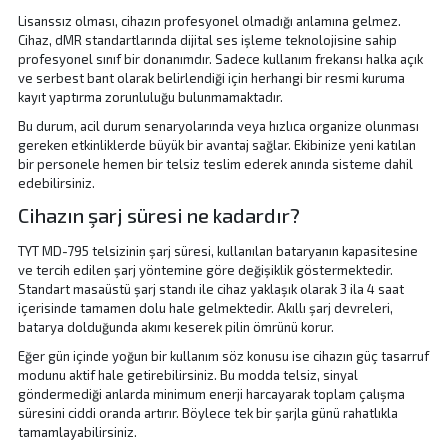
Lisanssız olması, cihazın profesyonel olmadığı anlamına gelmez.
Cihaz, dMR standartlarında dijital ses işleme teknolojisine sahip
profesyonel sınıf bir donanımdır. Sadece kullanım frekansı halka açık
ve serbest bant olarak belirlendiği için herhangi bir resmi kuruma
kayıt yaptırma zorunluluğu bulunmamaktadır.
Bu durum, acil durum senaryolarında veya hızlıca organize olunması
gereken etkinliklerde büyük bir avantaj sağlar. Ekibinize yeni katılan
bir personele hemen bir telsiz teslim ederek anında sisteme dahil
edebilirsiniz.
Cihazın şarj süresi ne kadardır?
TYT MD-795 telsizinin şarj süresi, kullanılan bataryanın kapasitesine
ve tercih edilen şarj yöntemine göre değişiklik göstermektedir.
Standart masaüstü şarj standı ile cihaz yaklaşık olarak 3 ila 4 saat
içerisinde tamamen dolu hale gelmektedir. Akıllı şarj devreleri,
batarya dolduğunda akımı keserek pilin ömrünü korur.
Eğer gün içinde yoğun bir kullanım söz konusu ise cihazın güç tasarruf
modunu aktif hale getirebilirsiniz. Bu modda telsiz, sinyal
göndermediği anlarda minimum enerji harcayarak toplam çalışma
süresini ciddi oranda artırır. Böylece tek bir şarjla günü rahatlıkla
tamamlayabilirsiniz.