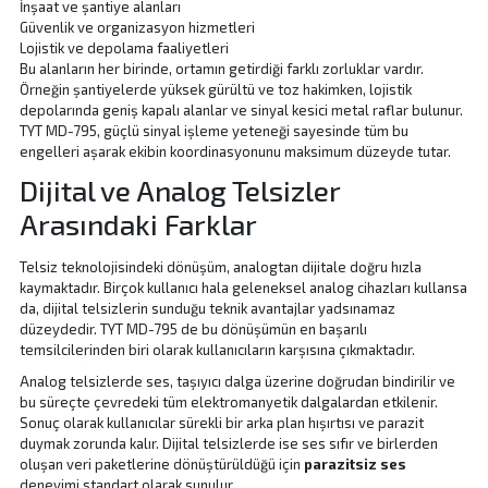
İnşaat ve şantiye alanları
Güvenlik ve organizasyon hizmetleri
Lojistik ve depolama faaliyetleri
Bu alanların her birinde, ortamın getirdiği farklı zorluklar vardır.
Örneğin şantiyelerde yüksek gürültü ve toz hakimken, lojistik
depolarında geniş kapalı alanlar ve sinyal kesici metal raflar bulunur.
TYT MD-795, güçlü sinyal işleme yeteneği sayesinde tüm bu
engelleri aşarak ekibin koordinasyonunu maksimum düzeyde tutar.
Dijital ve Analog Telsizler
Arasındaki Farklar
Telsiz teknolojisindeki dönüşüm, analogtan dijitale doğru hızla
kaymaktadır. Birçok kullanıcı hala geleneksel analog cihazları kullansa
da, dijital telsizlerin sunduğu teknik avantajlar yadsınamaz
düzeydedir. TYT MD-795 de bu dönüşümün en başarılı
temsilcilerinden biri olarak kullanıcıların karşısına çıkmaktadır.
Analog telsizlerde ses, taşıyıcı dalga üzerine doğrudan bindirilir ve
bu süreçte çevredeki tüm elektromanyetik dalgalardan etkilenir.
Sonuç olarak kullanıcılar sürekli bir arka plan hışırtısı ve parazit
duymak zorunda kalır. Dijital telsizlerde ise ses sıfır ve birlerden
oluşan veri paketlerine dönüştürüldüğü için
parazitsiz ses
deneyimi standart olarak sunulur.