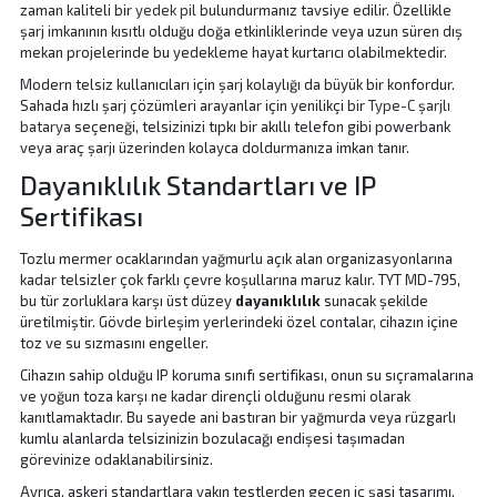
zaman kaliteli bir
yedek pil
bulundurmanız tavsiye edilir. Özellikle
şarj imkanının kısıtlı olduğu doğa etkinliklerinde veya uzun süren dış
mekan projelerinde bu yedekleme hayat kurtarıcı olabilmektedir.
Modern telsiz kullanıcıları için şarj kolaylığı da büyük bir konfordur.
Sahada hızlı şarj çözümleri arayanlar için yenilikçi bir
Type-C şarjlı
batarya
seçeneği, telsizinizi tıpkı bir akıllı telefon gibi powerbank
veya araç şarjı üzerinden kolayca doldurmanıza imkan tanır.
Dayanıklılık Standartları ve IP
Sertifikası
Tozlu mermer ocaklarından yağmurlu açık alan organizasyonlarına
kadar telsizler çok farklı çevre koşullarına maruz kalır. TYT MD-795,
bu tür zorluklara karşı üst düzey
dayanıklılık
sunacak şekilde
üretilmiştir. Gövde birleşim yerlerindeki özel contalar, cihazın içine
toz ve su sızmasını engeller.
Cihazın sahip olduğu IP koruma sınıfı sertifikası, onun su sıçramalarına
ve yoğun toza karşı ne kadar dirençli olduğunu resmi olarak
kanıtlamaktadır. Bu sayede ani bastıran bir yağmurda veya rüzgarlı
kumlu alanlarda telsizinizin bozulacağı endişesi taşımadan
görevinize odaklanabilirsiniz.
Ayrıca, askeri standartlara yakın testlerden geçen iç şasi tasarımı,