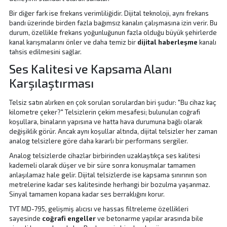
Bir diğer fark ise frekans verimliliğidir. Dijital teknoloji, aynı frekans
bandı üzerinde birden fazla bağımsız kanalın çalışmasına izin verir. Bu
durum, özellikle frekans yoğunluğunun fazla olduğu büyük şehirlerde
kanal karışmalarını önler ve daha temiz bir
dijital haberleşme
kanalı
tahsis edilmesini sağlar.
Ses Kalitesi ve Kapsama Alanı
Karşılaştırması
Telsiz satın alırken en çok sorulan sorulardan biri şudur: "Bu cihaz kaç
kilometre çeker?" Telsizlerin çekim mesafesi; bulunulan coğrafi
koşullara, binaların yapısına ve hatta hava durumuna bağlı olarak
değişiklik görür. Ancak aynı koşullar altında, dijital telsizler her zaman
analog telsizlere göre daha kararlı bir performans sergiler.
Analog telsizlerde cihazlar birbirinden uzaklaştıkça ses kalitesi
kademeli olarak düşer ve bir süre sonra konuşmalar tamamen
anlaşılamaz hale gelir. Dijital telsizlerde ise kapsama sınırının son
metrelerine kadar ses kalitesinde herhangi bir bozulma yaşanmaz.
Sinyal tamamen kopana kadar ses berraklığını korur.
TYT MD-795, gelişmiş alıcısı ve hassas filtreleme özellikleri
sayesinde
coğrafi engeller
ve betonarme yapılar arasında bile