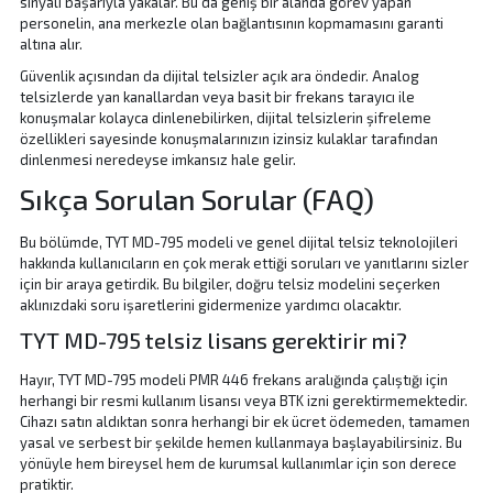
sinyali başarıyla yakalar. Bu da geniş bir alanda görev yapan
personelin, ana merkezle olan bağlantısının kopmamasını garanti
altına alır.
Güvenlik açısından da dijital telsizler açık ara öndedir. Analog
telsizlerde yan kanallardan veya basit bir frekans tarayıcı ile
konuşmalar kolayca dinlenebilirken, dijital telsizlerin şifreleme
özellikleri sayesinde konuşmalarınızın izinsiz kulaklar tarafından
dinlenmesi neredeyse imkansız hale gelir.
Sıkça Sorulan Sorular (FAQ)
Bu bölümde, TYT MD-795 modeli ve genel dijital telsiz teknolojileri
hakkında kullanıcıların en çok merak ettiği soruları ve yanıtlarını sizler
için bir araya getirdik. Bu bilgiler, doğru telsiz modelini seçerken
aklınızdaki soru işaretlerini gidermenize yardımcı olacaktır.
TYT MD-795 telsiz lisans gerektirir mi?
Hayır, TYT MD-795 modeli PMR 446 frekans aralığında çalıştığı için
herhangi bir resmi kullanım lisansı veya BTK izni gerektirmemektedir.
Cihazı satın aldıktan sonra herhangi bir ek ücret ödemeden, tamamen
yasal ve serbest bir şekilde hemen kullanmaya başlayabilirsiniz. Bu
yönüyle hem bireysel hem de kurumsal kullanımlar için son derece
pratiktir.