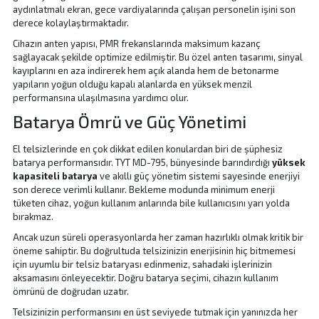
aydınlatmalı ekran, gece vardiyalarında çalışan personelin işini son
derece kolaylaştırmaktadır.
Cihazın anten yapısı, PMR frekanslarında maksimum kazanç
sağlayacak şekilde optimize edilmiştir. Bu özel anten tasarımı, sinyal
kayıplarını en aza indirerek hem açık alanda hem de betonarme
yapıların yoğun olduğu kapalı alanlarda en yüksek menzil
performansına ulaşılmasına yardımcı olur.
Batarya Ömrü ve Güç Yönetimi
El telsizlerinde en çok dikkat edilen konulardan biri de şüphesiz
batarya performansıdır. TYT MD-795, bünyesinde barındırdığı
yüksek
kapasiteli batarya
ve akıllı güç yönetim sistemi sayesinde enerjiyi
son derece verimli kullanır. Bekleme modunda minimum enerji
tüketen cihaz, yoğun kullanım anlarında bile kullanıcısını yarı yolda
bırakmaz.
Ancak uzun süreli operasyonlarda her zaman hazırlıklı olmak kritik bir
öneme sahiptir. Bu doğrultuda telsizinizin enerjisinin hiç bitmemesi
için uyumlu bir
telsiz bataryası
edinmeniz, sahadaki işlerinizin
aksamasını önleyecektir. Doğru batarya seçimi, cihazın kullanım
ömrünü de doğrudan uzatır.
Telsizinizin performansını en üst seviyede tutmak için yanınızda her