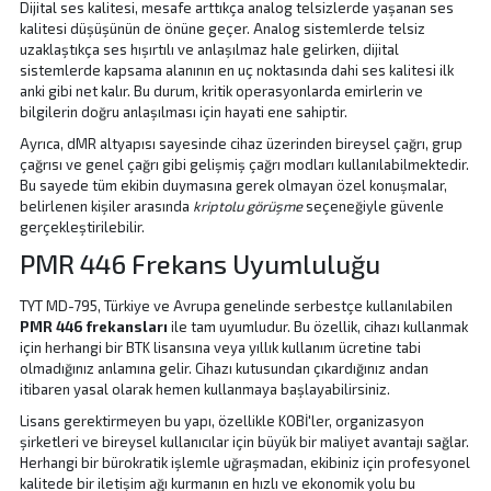
Dijital ses kalitesi, mesafe arttıkça analog telsizlerde yaşanan ses
kalitesi düşüşünün de önüne geçer. Analog sistemlerde telsiz
uzaklaştıkça ses hışırtılı ve anlaşılmaz hale gelirken, dijital
sistemlerde kapsama alanının en uç noktasında dahi ses kalitesi ilk
anki gibi net kalır. Bu durum, kritik operasyonlarda emirlerin ve
bilgilerin doğru anlaşılması için hayati ene sahiptir.
Ayrıca, dMR altyapısı sayesinde cihaz üzerinden bireysel çağrı, grup
çağrısı ve genel çağrı gibi gelişmiş çağrı modları kullanılabilmektedir.
Bu sayede tüm ekibin duymasına gerek olmayan özel konuşmalar,
belirlenen kişiler arasında
kriptolu görüşme
seçeneğiyle güvenle
gerçekleştirilebilir.
PMR 446 Frekans Uyumluluğu
TYT MD-795, Türkiye ve Avrupa genelinde serbestçe kullanılabilen
PMR 446 frekansları
ile tam uyumludur. Bu özellik, cihazı kullanmak
için herhangi bir BTK lisansına veya yıllık kullanım ücretine tabi
olmadığınız anlamına gelir. Cihazı kutusundan çıkardığınız andan
itibaren yasal olarak hemen kullanmaya başlayabilirsiniz.
Lisans gerektirmeyen bu yapı, özellikle KOBİ'ler, organizasyon
şirketleri ve bireysel kullanıcılar için büyük bir maliyet avantajı sağlar.
Herhangi bir bürokratik işlemle uğraşmadan, ekibiniz için profesyonel
kalitede bir iletişim ağı kurmanın en hızlı ve ekonomik yolu bu