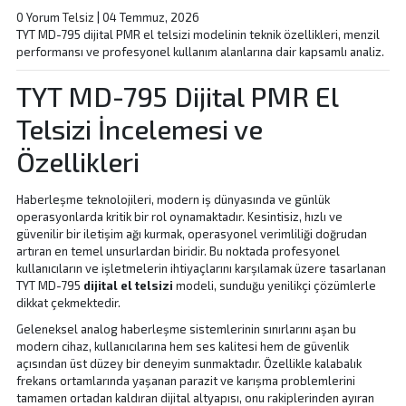
0 Yorum
Telsiz
|
04 Temmuz, 2026
TYT MD-795 dijital PMR el telsizi modelinin teknik özellikleri, menzil
performansı ve profesyonel kullanım alanlarına dair kapsamlı analiz.
TYT MD-795 Dijital PMR El
Telsizi İncelemesi ve
Özellikleri
Haberleşme teknolojileri, modern iş dünyasında ve günlük
operasyonlarda kritik bir rol oynamaktadır. Kesintisiz, hızlı ve
güvenilir bir iletişim ağı kurmak, operasyonel verimliliği doğrudan
artıran en temel unsurlardan biridir. Bu noktada profesyonel
kullanıcıların ve işletmelerin ihtiyaçlarını karşılamak üzere tasarlanan
TYT MD-795
dijital el telsizi
modeli, sunduğu yenilikçi çözümlerle
dikkat çekmektedir.
Geleneksel analog haberleşme sistemlerinin sınırlarını aşan bu
modern cihaz, kullanıcılarına hem ses kalitesi hem de güvenlik
açısından üst düzey bir deneyim sunmaktadır. Özellikle kalabalık
frekans ortamlarında yaşanan parazit ve karışma problemlerini
tamamen ortadan kaldıran dijital altyapısı, onu rakiplerinden ayıran