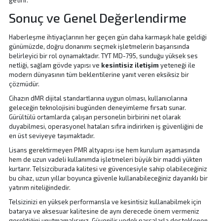
getirir.
Sonuç ve Genel Değerlendirme
Haberleşme ihtiyaçlarının her geçen gün daha karmaşık hale geldiği
günümüzde, doğru donanımı seçmek işletmelerin başarısında
belirleyici bir rol oynamaktadır. TYT MD-795, sunduğu yüksek ses
netliği, sağlam gövde yapısı ve
kesintisiz iletişim
yeteneği ile
modern dünyasının tüm beklentilerine yanıt veren eksiksiz bir
çözmüdür.
Cihazın dMR dijital standartlarına uygun olması, kullanıcılarına
geleceğin teknolojisini bugünden deneyimleme fırsatı sunar.
Gürültülü ortamlarda çalışan personelin birbirini net olarak
duyabilmesi, operasyonel hataları sıfıra indirirken iş güvenliğini de
en üst seviyeye taşımaktadır.
Lisans gerektirmeyen PMR altyapısı ise hem kurulum aşamasında
hem de uzun vadeli kullanımda işletmeleri büyük bir maddi yükten
kurtarır. Telsizciburada kalitesi ve güvencesiyle sahip olabileceğiniz
bu cihaz, uzun yıllar boyunca güvenle kullanabileceğiniz dayanıklı bir
yatırım niteliğindedir.
Telsizinizi en yüksek performansla ve kesintisiz kullanabilmek için
batarya ve aksesuar kalitesine de aynı derecede önem vermeniz
gerektiğini unutmamalısınız. Güvenilir yedek parçalarla desteklenen