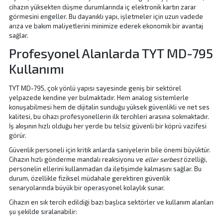
cihazın yüksekten düşme durumlarında iç elektronik kartın zarar
görmesini engeller. Bu dayanıklı yapı, işletmeler için uzun vadede
arıza ve bakım maliyetlerini minimize ederek ekonomik bir avantaj
sağlar.
Profesyonel Alanlarda TYT MD-795
Kullanımı
TYT MD-795, çok yönlü yapısı sayesinde geniş bir sektörel
yelpazede kendine yer bulmaktadır. Hem analog sistemlerle
konuşabilmesi hem de dijitalin sunduğu yüksek güvenlikli ve net ses
kalitesi, bu cihazı profesyonellerin ilk tercihleri arasına sokmaktadır.
İş akışının hızlı olduğu her yerde bu telsiz güvenli bir köprü vazifesi
görür.
Güvenlik personeli için kritik anlarda saniyelerin bile önemi büyüktür.
Cihazın hızlı gönderme mandalı reaksiyonu ve
eller serbest
özelliği,
personelin ellerini kullanmadan da iletişimde kalmasını sağlar. Bu
durum, özellikle fiziksel müdahale gerektiren güvenlik
senaryolarında büyük bir operasyonel kolaylık sunar.
Cihazın en sık tercih edildiği bazı başlıca sektörler ve kullanım alanları
şu şekilde sıralanabilir: