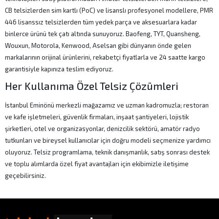
CB telsizlerden sim kartlı (PoC) ve lisanslı profesyonel modellere, PMR
446 lisanssız telsizlerden tüm yedek parça ve aksesuarlara kadar
binlerce ürünü tek çatı altında sunuyoruz. Baofeng, TYT, Quansheng,
Wouxun, Motorola, Kenwood, Aselsan gibi dünyanın önde gelen
markalarının orijinal ürünlerini, rekabetçi fiyatlarla ve 24 saatte kargo
garantisiyle kapınıza teslim ediyoruz.
Her Kullanıma Özel Telsiz Çözümleri
İstanbul Eminönü merkezli mağazamız ve uzman kadromuzla; restoran
ve kafe işletmeleri, güvenlik firmaları, inşaat şantiyeleri, lojistik
şirketleri, otel ve organizasyonlar, denizcilik sektörü, amatör radyo
tutkunları ve bireysel kullanıcılar için doğru modeli seçmenize yardımcı
oluyoruz. Telsiz programlama, teknik danışmanlık, satış sonrası destek
ve toplu alımlarda özel fiyat avantajları için ekibimizle iletişime
geçebilirsiniz.