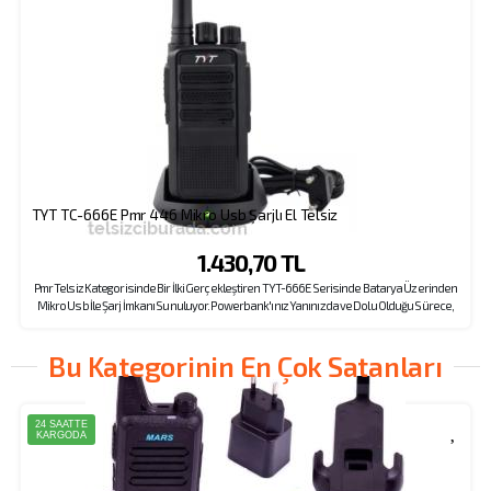
TYT TC-666E Pmr 446 Mikro Usb Şarjlı El Telsiz
1.430,70 TL
Pmr Telsiz Kategorisinde Bir İlki Gerçekleştiren TYT-666E Serisinde Batarya Üzerinden
Mikro Usb İle Şarj İmkanı Sunuluyor. Powerbank'ınız Yanınızda ve Dolu Olduğu Sürece,
Elektriğe Erişiminiz Olmasa Bile Telsizinizi Şarj Ederek Görüşmeye Devam Edebilirsiniz.
Ses Karıştırma Özelliği İçin Açıklamaya Mutlaka Göz Atın.
Bu Kategorinin En Çok Satanları
24 SAATTE
KARGODA