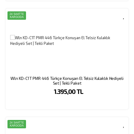
Topluyor ve Tercih Ediliyor. Farklı Renklerde Yanan Led Işıklar Üzerinden Pil ve Çağrı
Sinyal Durumu da Takip Edilebiliyor.
24 SAATTE
KARGODA
Wln KD-C1T PMR 446 Türkçe Konuşan El Telsiz Kulaklık Hediyeli
Set | Tekli Paket
1.395,00 TL
24 SAATTE
KARGODA