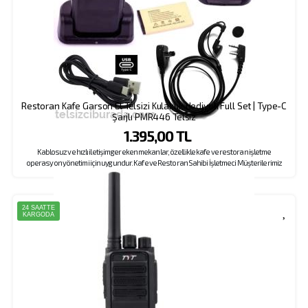
Restoran Kafe Garson El Telsizi Kulaklık Hediyeli Full Set | Type-C
Şarjlı PMR446 Telsiz
1.395,00 TL
Kablosuz ve hızlı iletişim gereken mekanlar, özellikle kafe ve restoran işletme
operasyon yönetimi için uygundur. Kafe ve Restoran Sahibi İşletmeci Müşterilerimiz
Tarafından Sıklıkla Tercih Edilen Model, Kulaklık Hediyeli Kampanyası İle Dikkat Çekiyor.
Kampanyamızda Her Sipariş Başına Sadece 1 Adet Kulaklık Değil, Her Bir Cihaza 1 Adet
Kulaklık Eklenmektedir. 10 Adet Telsize 10 Adet , 20 Adet Telsize 20 Adet Kulaklık, 30 Adet
Telsize 30 Adet Kulaklık .. Gönderilmektedir.
24 SAATTE
KARGODA