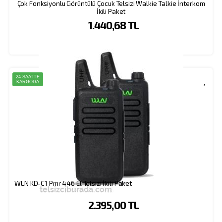
Çok Fonksiyonlu Görüntülü Çocuk Telsizi Walkie Talkie İnterkom
İkili Paket
1.440,68 TL
24 SAATTE
KARGODA
WLN KD-C1 Pmr 446 El Telsizi İkili Paket
2.395,00 TL