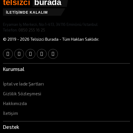
telsizci
burada
İLETİŞİMDE KALALIM
Eryaman İş Merkezi, No:1-413, 34116 Eminönü/İstanbul
Telefon:
0850 255 16 25
© 2019 - 2026 Telsizci Burada - Tüm Hakları Saklıdır.
Kurumsal
İptal ve İade Şartları
Gizlilik Sözleşmesi
Hakkımızda
İletişim
Destek