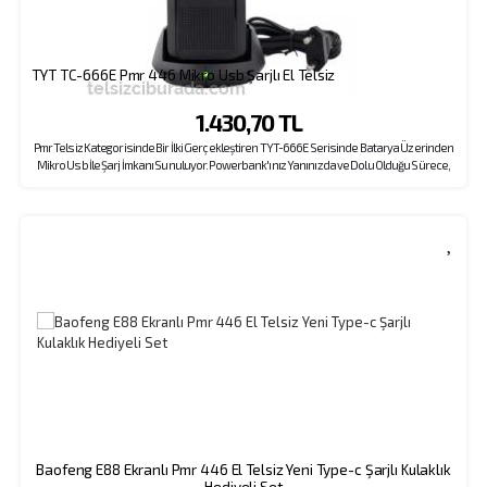
TYT TC-666E Pmr 446 Mikro Usb Şarjlı El Telsiz
1.430,70 TL
Pmr Telsiz Kategorisinde Bir İlki Gerçekleştiren TYT-666E Serisinde Batarya Üzerinden
Mikro Usb İle Şarj İmkanı Sunuluyor. Powerbank'ınız Yanınızda ve Dolu Olduğu Sürece,
Elektriğe Erişiminiz Olmasa Bile Telsizinizi Şarj Ederek Görüşmeye Devam Edebilirsiniz.
Ses Karıştırma Özelliği İçin Açıklamaya Mutlaka Göz Atın.
Baofeng E88 Ekranlı Pmr 446 El Telsiz Yeni Type-c Şarjlı Kulaklık
Hediyeli Set