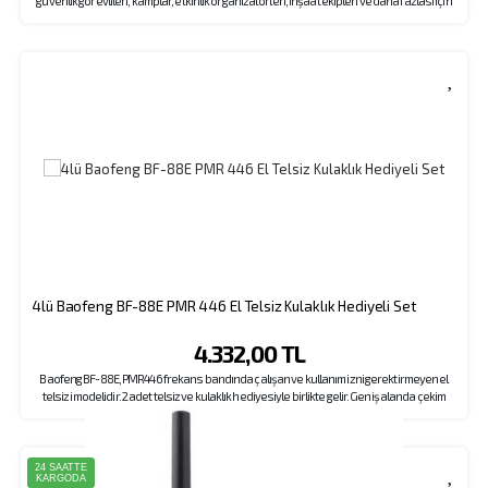
güvenlik görevlileri, kamplar, etkinlik organizatörleri, inşaat ekipleri ve daha fazlası için
mükemmel bir iletişim çözümü sunar. Sağlam tasarımı, yüksek performansı ve kullanıcı
dostu özellikleriyle öne çıkar. Menüsünde kolay kanal seçme, melodili çağrı gönderme,
el feneri özellikleri ön plandadır. Ürünümüz kampanya kapsamında kulaklık hediyelidir.
4lü Baofeng BF-88E PMR 446 El Telsiz Kulaklık Hediyeli Set
4.332,00 TL
Baofeng BF-88E, PMR446 frekans bandında çalışan ve kullanım izni gerektirmeyen el
telsizi modelidir. 2 adet telsiz ve kulaklık hediyesiyle birlikte gelir. Geniş alanda çekim
mesafesi vardır.
24 SAATTE
KARGODA