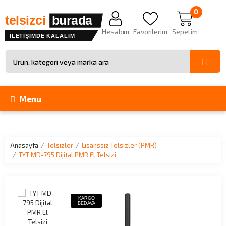
0
telsizci
burada
Hesabım
Favorilerim
Sepetim
İLETİŞİMDE KALALIM
Site içinde arama
Menu
Anasayfa
Telsizler
Lisanssız Telsizler (PMR)
TYT MD-795 Dijital PMR El Telsizi
KARGO
BEDAVA