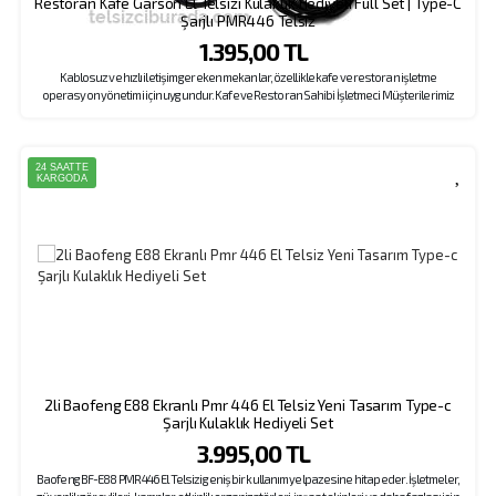
Restoran Kafe Garson El Telsizi Kulaklık Hediyeli Full Set | Type-C
Şarjlı PMR446 Telsiz
1.395,00 TL
Kablosuz ve hızlı iletişim gereken mekanlar, özellikle kafe ve restoran işletme
operasyon yönetimi için uygundur. Kafe ve Restoran Sahibi İşletmeci Müşterilerimiz
Tarafından Sıklıkla Tercih Edilen Model, Kulaklık Hediyeli Kampanyası İle Dikkat Çekiyor.
Kampanyamızda Her Sipariş Başına Sadece 1 Adet Kulaklık Değil, Her Bir Cihaza 1 Adet
Kulaklık Eklenmektedir. 10 Adet Telsize 10 Adet , 20 Adet Telsize 20 Adet Kulaklık, 30 Adet
Telsize 30 Adet Kulaklık .. Gönderilmektedir.
24 SAATTE
KARGODA
2li Baofeng E88 Ekranlı Pmr 446 El Telsiz Yeni Tasarım Type-c
Şarjlı Kulaklık Hediyeli Set
3.995,00 TL
Baofeng BF-E88 PMR 446 El Telsizi geniş bir kullanım yelpazesine hitap eder. İşletmeler,