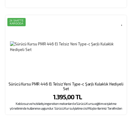
24 SAATTE
KARGODA
Sürücü Kursu PMR 446 El Telsiz Yeni Type-c Şarjlı Kulaklık Hediyeli
Set
1.395,00 TL
Kablosuz ve hızlı iletişim gereken mekanlarda Sürücü Kursu eğitim ve işletme
yönetiminde kullanıma uygundur. Sürücü Kursu İşletmecisi Müşterilerimiz Tarafından
Sıklıkla Tercih Edilen Modelimizde Kulaklık Hediyelidir. Kampanyamızda Her Sipariş
Başına Sadece 1 Adet Kulaklık Değil, Her Cihaza 1 Adet Kulaklık Eklenmektedir. 10 Adet
Telsize 10 Adet , 20 Adet Telsize 20 Adet Kulaklık, 30 Adet Telsize 30 Adet Kulaklık..
Gönderilmektedir.