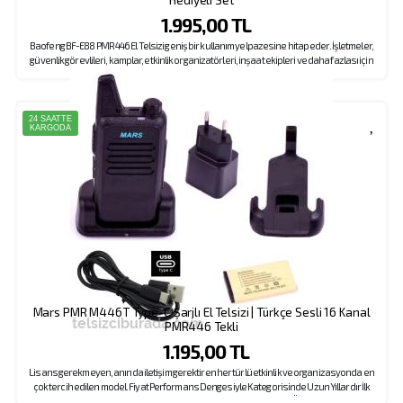
1.995,00 TL
Baofeng BF-E88 PMR 446 El Telsizi geniş bir kullanım yelpazesine hitap eder. İşletmeler,
güvenlik görevlileri, kamplar, etkinlik organizatörleri, inşaat ekipleri ve daha fazlası için
mükemmel bir iletişim çözümü sunar. BF-E88 PMR el telsizi sağlamlığı, güvenilirliği ve
kullanım kolaylığı ile dikkat çeker. Ekrandan kolay kanal seçme, melodili çağrı gönderme,
el feneri özellikleri ön plandadır. Ürünümüze kampanya kapsamında kulaklık dahildir.
24 SAATTE
KARGODA
Mars PMR M446T Type-C Şarjlı El Telsizi | Türkçe Sesli 16 Kanal
PMR446 Tekli
1.195,00 TL
Lisans gerekmeyen, anında iletişim gerektiren her türlü etkinlik ve organizasyonda en
çok tercih edilen model. Fiyat Performans Dengesiyle Kategorisinde Uzun Yıllardır İlk
Sıralarda Yer Alan Mars Pmr 446 El Telsizi, Türkçe Seslendirme Özelliğiyle Beğeni