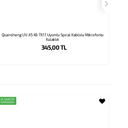
Quansheng UV-K5 K6 TK11 Uyumlu Spiral Kablolu Mikrofonlu
TYT TC
Kulaklık
345,00 TL
24 SAATTE
24 SAAT
KARGODA
KARGO