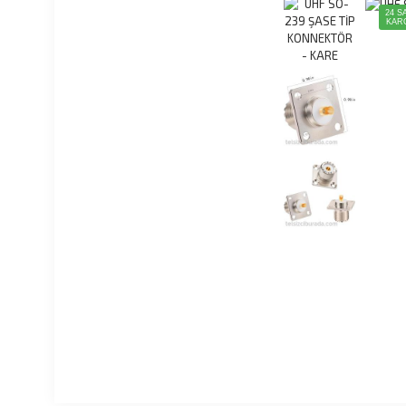
24 S
KAR