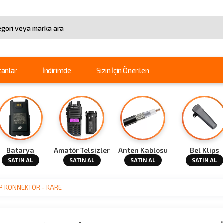
arama
tanlar
İndirimde
Sizin İçin Önerilen
Batarya
Amatör Telsizler
Anten Kablosu
Bel Klips
SATIN AL
SATIN AL
SATIN AL
SATIN AL
İP KONNEKTÖR - KARE