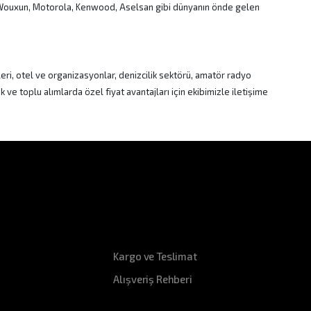
, Wouxun, Motorola, Kenwood, Aselsan gibi dünyanın önde gelen
eri, otel ve organizasyonlar, denizcilik sektörü, amatör radyo
ve toplu alımlarda özel fiyat avantajları için ekibimizle iletişime
Hızlı Erişim
Kargo ve Teslimat
Alışveriş Rehberi