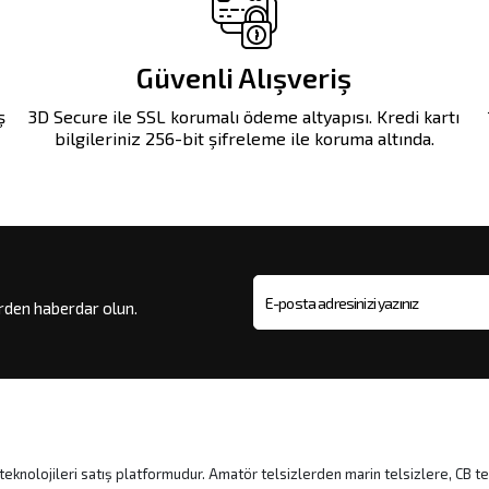
Güvenli Alışveriş
ş
3D Secure ile SSL korumalı ödeme altyapısı. Kredi kartı
bilgileriniz 256-bit şifreleme ile koruma altında.
erden haberdar olun.
E-posta adresi
eknolojileri satış platformudur. Amatör telsizlerden marin telsizlere, CB te