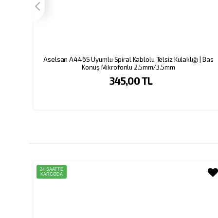
Aselsan A446S Uyumlu Spiral Kablolu Telsiz Kulaklığı | Bas
Konuş Mikrofonlu 2.5mm/3.5mm
345,00 TL
24 SAATTE
KARGODA