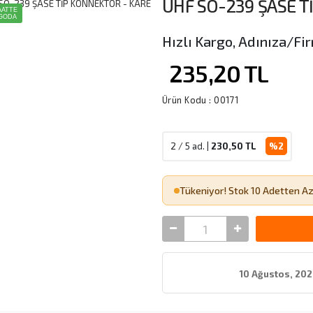
UHF SO-239 ŞASE T
AATTE
GODA
Hızlı Kargo, Adınıza/Fir
235,20
TL
Ürün Kodu :
00171
2 / 5 ad. |
230,50
TL
%2
Tükeniyor! Stok 10 Adetten A
10 Ağustos, 202