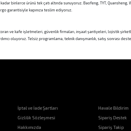
 kadar binlerce ürünü tek çatı altında sunuyoruz. Baofeng, TYT, Quansheng
kargo garantisiyle kapınıza teslim ediyoruz.
ve kafe işletmeleri, güvenlik firmaları, inşaat şantiyeleri, lojistik şirketl
rdımcı oluyoruz. Telsiz programlama, teknik danışmanlık, satış sonrası destek 
Kurumsal
Destek
İptal ve İade Şartları
Havale Bildirim
Gizlilik Sözleşmesi
Sipariş Destek
Hakkımızda
Sipariş Takip