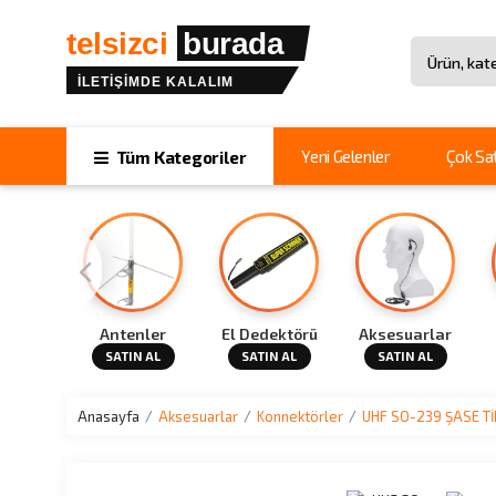
telsizci
burada
İLETİŞİMDE KALALIM
Site içinde 
Yeni Gelenler
Çok Sa
Tüm Kategoriler
Cihazı
Antenler
El Dedektörü
Aksesuarlar
N AL
SATIN AL
SATIN AL
SATIN AL
Anasayfa
Aksesuarlar
Konnektörler
UHF SO-239 ŞASE T