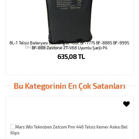
BL-1 Telsiz Bataryası Baofeng BF-88E BF-777S BF-888S BF-999S
BF-888 Zastone ZT-V68 Uyumlu Şarjlı Pil
635,08 TL
Bu Kategorinin En Çok Satanları