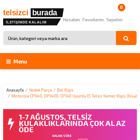
0
telsizci
burada
Hesabım
Favorilerim
Sepetim
İLETİŞİMDE KALALIM
Site içinde arama
Menu
Anasayfa
Yedek Parça
Bel Klips
Motorola CP040, DP1400, CP140 Uyumlu El Telsiz Kemer Klips (Kısa)
1-7 AĞUSTOS, TELSİZ
KULAKLIKLARINDA ÇOK AL AZ
ÖDE
KALAN SÜRE