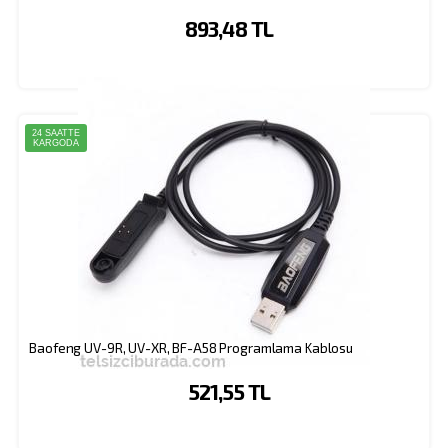
893,48 TL
24 SAATTE
KARGODA
Baofeng UV-9R, UV-XR, BF-A58 Programlama Kablosu
521,55 TL