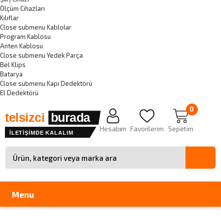
Ölçüm Cihazları
Kılıflar
Close submenu
Kablolar
Program Kablosu
Anten Kablosu
Close submenu
Yedek Parça
Bel Klips
Batarya
Close submenu
Kapı Dedektörü
El Dedektörü
0
telsizci
burada
Hesabım
Favorilerim
Sepetim
İLETİŞİMDE KALALIM
Site içinde arama
Menu