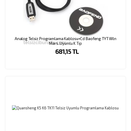
Analog Telsiz Programlama Kablosu+Cd Baofeng TYT Wln
Mars..Uyumlu K Tip
681,15 TL