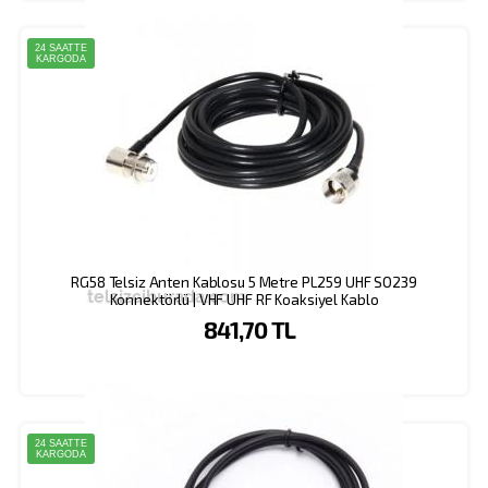
24 SAATTE
KARGODA
RG58 Telsiz Anten Kablosu 5 Metre PL259 UHF SO239
Konnektörlü | VHF UHF RF Koaksiyel Kablo
841,70 TL
24 SAATTE
KARGODA