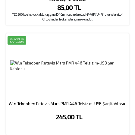
85,00 TL
TZC 500 koaksiyel kablo, dış çapı 10.16mm çapında olup HF/VHF/UHF frekansları ile 4
GHz'e kadar frekanslar için uygundur.
24 SAATTE
KARGODA
Wln Teknoben Retevis Mars PMR 446 Telsiz m-USB Şarj Kablosu
245,00 TL