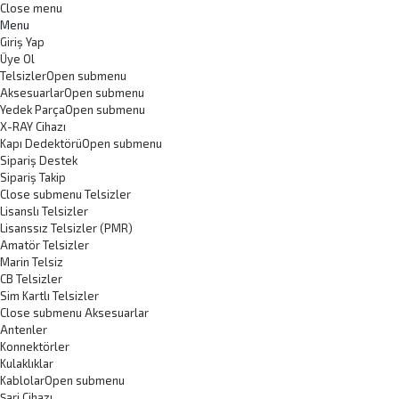
Close menu
Menu
Giriş Yap
Üye Ol
Telsizler
Open submenu
Aksesuarlar
Open submenu
Yedek Parça
Open submenu
X-RAY Cihazı
Kapı Dedektörü
Open submenu
Sipariş Destek
Sipariş Takip
Close submenu
Telsizler
Lisanslı Telsizler
Lisanssız Telsizler (PMR)
Amatör Telsizler
Marin Telsiz
CB Telsizler
Sim Kartlı Telsizler
Close submenu
Aksesuarlar
Antenler
Konnektörler
Kulaklıklar
Kablolar
Open submenu
Şarj Cihazı