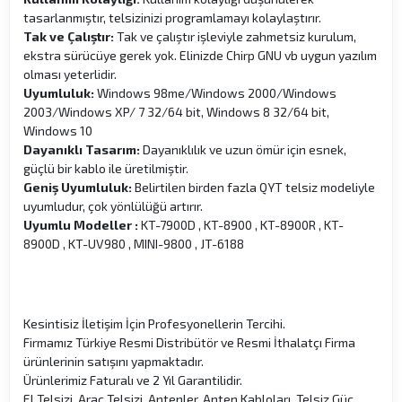
tasarlanmıştır, telsizinizi programlamayı kolaylaştırır.
Tak ve Çalıştır:
Tak ve çalıştır işleviyle zahmetsiz kurulum,
ekstra sürücüye gerek yok. Elinizde Chirp GNU vb uygun yazılım
olması yeterlidir.
Uyumluluk:
Windows 98me/Windows 2000/Windows
2003/Windows XP/ 7 32/64 bit, Windows 8 32/64 bit,
Windows 10
Dayanıklı Tasarım:
Dayanıklılık ve uzun ömür için esnek,
güçlü bir kablo ile üretilmiştir.
Geniş Uyumluluk:
Belirtilen birden fazla QYT telsiz modeliyle
uyumludur, çok yönlülüğü artırır.
Uyumlu Modeller :
KT-7900D , KT-8900 , KT-8900R , KT-
8900D , KT-UV980 , MINI-9800 , JT-6188
Kesintisiz İletişim İçin Profesyonellerin Tercihi.
Firmamız Türkiye Resmi Distribütör ve Resmi İthalatçı Firma
ürünlerinin satışını yapmaktadır.
Ürünlerimiz Faturalı ve 2 Yıl Garantilidir.
El Telsizi, Araç Telsizi, Antenler, Anten Kabloları, Telsiz Güç