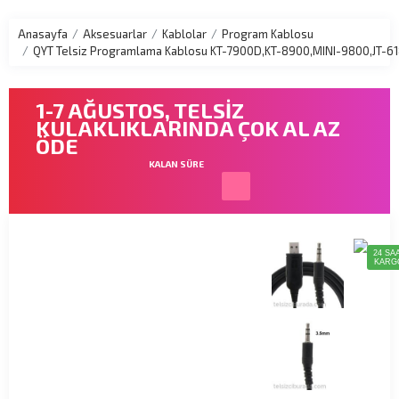
Anasayfa
Aksesuarlar
Kablolar
Program Kablosu
QYT Telsiz Programlama Kablosu KT-7900D,KT-8900,MINI-9800,JT-6
1-7 AĞUSTOS, TELSİZ
KULAKLIKLARINDA ÇOK AL AZ
ÖDE
KALAN SÜRE
24 SA
KARG