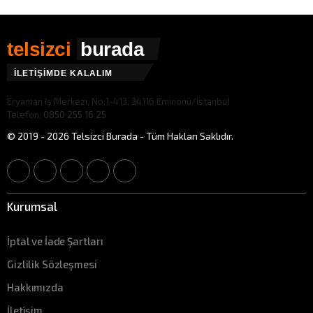
telsizci
burada
İLETİŞİMDE KALALIM
Eryaman İş Merkezi, No:1-413, 34116 Eminönü/İstanbul
Telefon:
0850 255 16 25
© 2019 - 2026 Telsizci Burada - Tüm Hakları Saklıdır.
Kurumsal
İptal ve İade Şartları
Gizlilik Sözleşmesi
Hakkımızda
İletişim