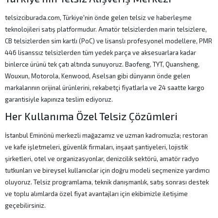
telsizciburada.com, Türkiye'nin önde gelen telsiz ve haberleşme
teknolojileri satış platformudur. Amatör telsizlerden marin telsizlere,
CB telsizlerden sim kartlı (PoC) ve lisanslı profesyonel modellere, PMR
446 lisanssız telsizlerden tüm yedek parça ve aksesuarlara kadar
binlerce ürünü tek çatı altında sunuyoruz. Baofeng, TYT, Quansheng,
Wouxun, Motorola, Kenwood, Aselsan gibi dünyanın önde gelen
markalarının orijinal ürünlerini, rekabetçi fiyatlarla ve 24 saatte kargo
garantisiyle kapınıza teslim ediyoruz.
Her Kullanıma Özel Telsiz Çözümleri
İstanbul Eminönü merkezli mağazamız ve uzman kadromuzla; restoran
ve kafe işletmeleri, güvenlik firmaları, inşaat şantiyeleri, lojistik
şirketleri, otel ve organizasyonlar, denizcilik sektörü, amatör radyo
tutkunları ve bireysel kullanıcılar için doğru modeli seçmenize yardımcı
oluyoruz. Telsiz programlama, teknik danışmanlık, satış sonrası destek
ve toplu alımlarda özel fiyat avantajları için ekibimizle iletişime
geçebilirsiniz.