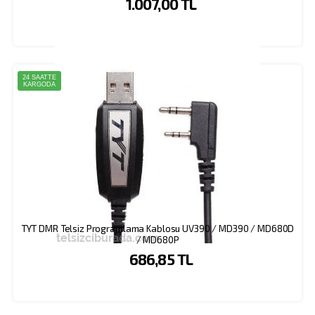
1.007,00 TL
24 SAATTE
KARGODA
TYT DMR Telsiz Programlama Kablosu UV390 / MD390 / MD680D
/ MD680P
686,85 TL