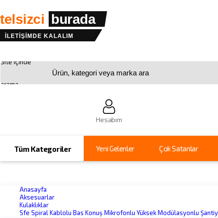
telsizci
burada
İLETİŞİMDE KALALIM
Site içinde
arama
Hesabım
Yeni Gelenler
Çok Satanlar
Tüm Kategoriler
Anasayfa
Aksesuarlar
Kulaklıklar
Sfe Spiral Kablolu Bas Konuş Mikrofonlu Yüksek Modülasyonlu Şantiye