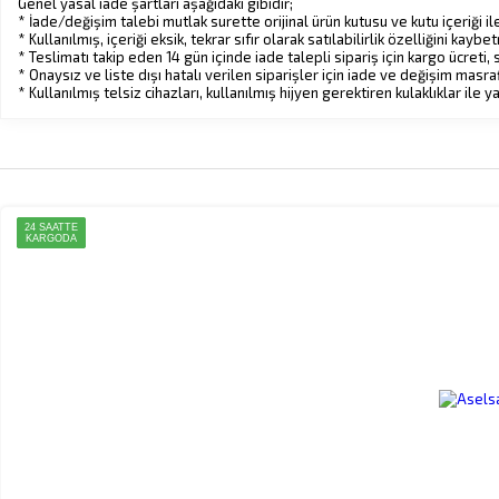
Genel yasal iade şartları aşağıdaki gibidir;
* İade/değişim talebi mutlak surette orijinal ürün kutusu ve kutu içeriği ile
* Kullanılmış, içeriği eksik, tekrar sıfır olarak satılabilirlik özelliğini 
* Teslimatı takip eden 14 gün içinde iade talepli sipariş için kargo ücret
* Onaysız ve liste dışı hatalı verilen siparişler için iade ve değişim masr
* Kullanılmış telsiz cihazları, kullanılmış hijyen gerektiren kulaklıklar il
24 SAATTE
24 SAATTE
24 SAATTE
24 SAATTE
KARGODA
KARGODA
KARGODA
KARGODA