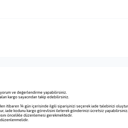
a yorum ve değerlendirme yapabilirsiniz.
lan kargo sayacından takip edebilirsiniz.
 itibaren 14 gün içerisinde ilgili siparişinizi seçerek iade talebinizi oluştura
, iade kodunu kargo görevlisini ileterek gönderinizi ücretsiz yapabilirsiniz
rasını öncelikle düzenlemesi gerekmektedir.
k düzenlenmelidir.