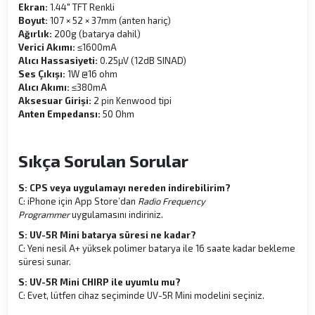
Ekran:
1.44" TFT Renkli
Boyut:
107 × 52 × 37mm (anten hariç)
Ağırlık:
200g (batarya dahil)
Verici Akımı:
≤1600mA
Alıcı Hassasiyeti:
0.25μV (12dB SINAD)
Ses Çıkışı:
1W @16 ohm
Alıcı Akımı:
≤380mA
Aksesuar Girişi:
2 pin Kenwood tipi
Anten Empedansı:
50 Ohm
Sıkça Sorulan Sorular
S: CPS veya uygulamayı nereden indirebilirim?
C: iPhone için App Store’dan
Radio Frequency
Programmer
uygulamasını indiriniz.
S: UV-5R Mini batarya süresi ne kadar?
C: Yeni nesil A+ yüksek polimer batarya ile 16 saate kadar bekleme
süresi sunar.
S: UV-5R Mini CHIRP ile uyumlu mu?
C: Evet, lütfen cihaz seçiminde UV-5R Mini modelini seçiniz.