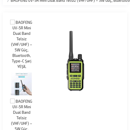
BAOFENG UV-5R Mini Dual Band Telsiz (VHF/UHF) – 5W Güç, Bluetooth,