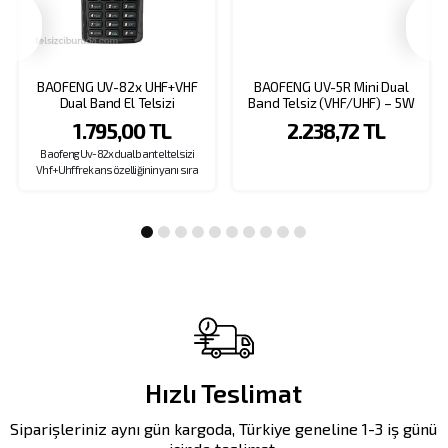
BAOFENG UV-82x UHF+VHF
BAOFENG UV-5R Mini Dual
Dual Band El Telsizi
Band Telsiz (VHF/UHF) – 5W
Güç, Bluetooth, Type-C Şarj
1.795,00 TL
2.238,72 TL
SARI
Baofeng Uv-82x dual bant el telsizi
Vhf+Uhf frekans özelliğinin yanı sıra
çift kanal desteği ve tasarımıyla da öne
çıkan ideal bir amatör el telsizi
seçeneğidir. Kolay taşınabilen Baofeng
Uv-82x el telsizi, amatör lisans sahibi
kullanıcıların telsiz ihtiyaçları için uygun
özellikleriyle sıklıkla tercih edilen
modellerden biridir.
Hızlı Teslimat
Siparişleriniz aynı gün kargoda, Türkiye geneline 1-3 iş günü