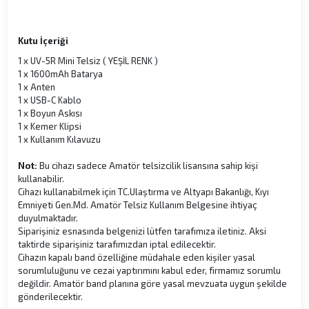
Kutu İçeriği
1 x UV-5R Mini Telsiz ( YEŞİL RENK )
1 x 1600mAh Batarya
1 x Anten
1 x USB-C Kablo
1 x Boyun Askısı
1 x Kemer Klipsi
1 x Kullanım Kılavuzu
Not:
Bu cihazı sadece Amatör telsizcilik lisansına sahip kişi
kullanabilir.
Cihazı kullanabilmek için TC.Ulaştırma ve Altyapı Bakanlığı, Kıyı
Emniyeti Gen.Md. Amatör Telsiz Kullanım Belgesine ihtiyaç
duyulmaktadır.
Siparişiniz esnasında belgenizi lütfen tarafımıza iletiniz. Aksi
taktirde siparişiniz tarafımızdan iptal edilecektir.
Cihazın kapalı band özelliğine müdahale eden kişiler yasal
sorumluluğunu ve cezai yaptırımını kabul eder, firmamız sorumlu
değildir. Amatör band planına göre yasal mevzuata uygun şekilde
gönderilecektir.