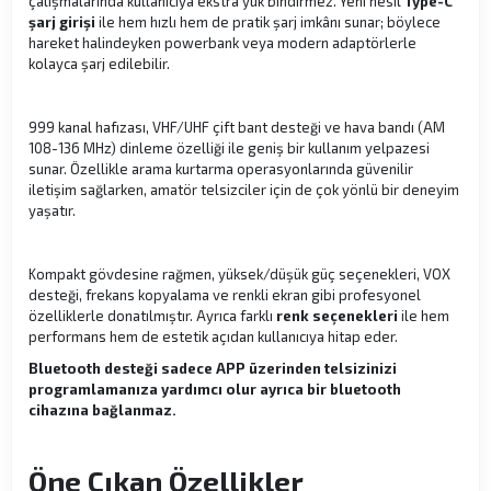
çalışmalarında kullanıcıya ekstra yük bindirmez. Yeni nesil
Type-C
şarj girişi
ile hem hızlı hem de pratik şarj imkânı sunar; böylece
hareket halindeyken powerbank veya modern adaptörlerle
kolayca şarj edilebilir.
999 kanal hafızası, VHF/UHF çift bant desteği ve hava bandı (AM
108-136 MHz) dinleme özelliği ile geniş bir kullanım yelpazesi
sunar. Özellikle arama kurtarma operasyonlarında güvenilir
iletişim sağlarken, amatör telsizciler için de çok yönlü bir deneyim
yaşatır.
Kompakt gövdesine rağmen, yüksek/düşük güç seçenekleri, VOX
desteği, frekans kopyalama ve renkli ekran gibi profesyonel
özelliklerle donatılmıştır. Ayrıca farklı
renk seçenekleri
ile hem
performans hem de estetik açıdan kullanıcıya hitap eder.
Bluetooth desteği sadece APP üzerinden telsizinizi
programlamanıza yardımcı olur ayrıca bir bluetooth
cihazına bağlanmaz.
Öne Çıkan Özellikler