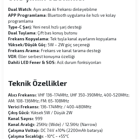
Dual Watch:
Aynı anda iki frekansı dinleyebilme
APP Programlama:
Bluetooth uygulama ile hızlı ve kolay
programlama
Type-C Şarj:
Yeni nesil hızlı şarj desteği
Dual Tuşlama:
Çift bas konuş butonu
Frekans Kopyalama:
Tek tuşla kanal ayarlarını kopyalama
Yüksek/Düşük Güç:
5W – 2W güç seçeneği
Frekans Arama:
Frekans ve kanal tarama desteği
VOX:
Eller serbest konuşma özelliği
Dahili LED Fener & SOS:
Acil durum fonksiyonları
Teknik Özellikler
Alıcı Frekansı:
VHF 136-174MHz, UHF 350-390MHz, 400-520MHz;
AM: 108-136MHz; FM: 65-108MHz
Verici Frekansı:
136-174MHz / 400-480MHz
Çıkış Gücü:
Yüksek 5W / Düşük 2W
Kanal Sayısı:
999
Kanal Aralığı:
25KHz (Wide) / 12.5KHz (Narrow)
Çalışma Voltajı:
DC 7.4V ±10% (2200mAh batarya)
Çalışma Sıcaklığı:
-10°C ~ +55°C