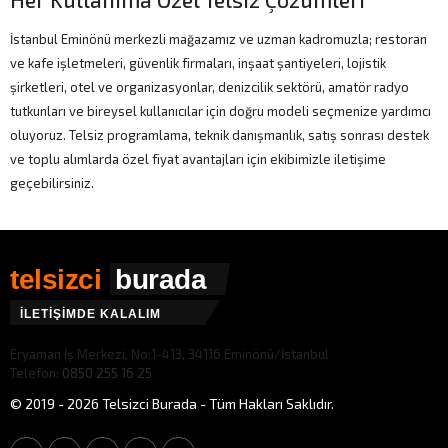
İstanbul Eminönü merkezli mağazamız ve uzman kadromuzla; restoran
ve kafe işletmeleri, güvenlik firmaları, inşaat şantiyeleri, lojistik
şirketleri, otel ve organizasyonlar, denizcilik sektörü, amatör radyo
tutkunları ve bireysel kullanıcılar için doğru modeli seçmenize yardımcı
oluyoruz. Telsiz programlama, teknik danışmanlık, satış sonrası destek
ve toplu alımlarda özel fiyat avantajları için ekibimizle iletişime
geçebilirsiniz.
telsizci
burada
İLETİŞİMDE KALALIM
Eryaman İş Merkezi, No:1-413, 34116 Eminönü/İstanbul
Telefon:
0850 255 16 25
© 2019 - 2026 Telsizci Burada - Tüm Hakları Saklıdır.