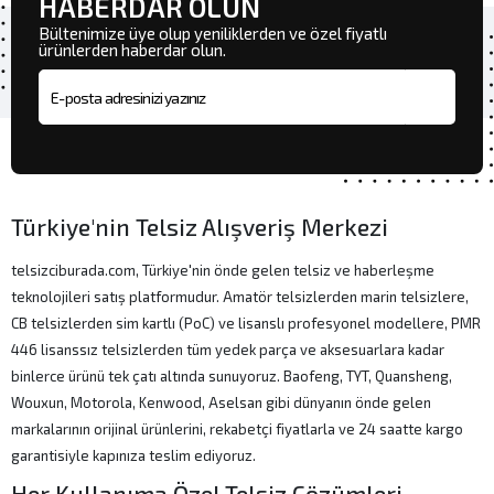
HABERDAR OLUN
Bültenimize üye olup yeniliklerden ve özel fiyatlı
ürünlerden haberdar olun.
E-posta adresi
Türkiye'nin Telsiz Alışveriş Merkezi
telsizciburada.com, Türkiye'nin önde gelen telsiz ve haberleşme
teknolojileri satış platformudur. Amatör telsizlerden marin telsizlere,
CB telsizlerden sim kartlı (PoC) ve lisanslı profesyonel modellere, PMR
446 lisanssız telsizlerden tüm yedek parça ve aksesuarlara kadar
binlerce ürünü tek çatı altında sunuyoruz. Baofeng, TYT, Quansheng,
Wouxun, Motorola, Kenwood, Aselsan gibi dünyanın önde gelen
markalarının orijinal ürünlerini, rekabetçi fiyatlarla ve 24 saatte kargo
garantisiyle kapınıza teslim ediyoruz.
Her Kullanıma Özel Telsiz Çözümleri