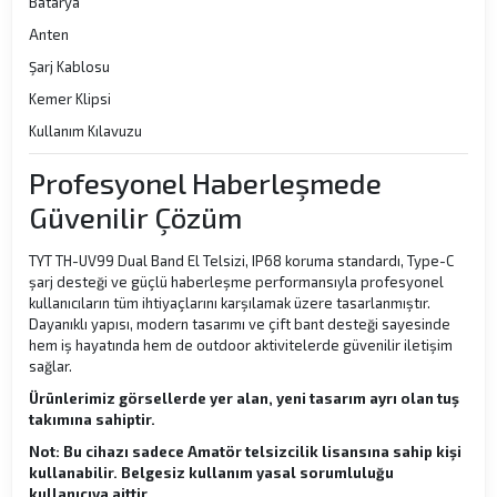
Batarya
Anten
Şarj Kablosu
Kemer Klipsi
Kullanım Kılavuzu
Profesyonel Haberleşmede
Güvenilir Çözüm
TYT TH-UV99 Dual Band El Telsizi, IP68 koruma standardı, Type-C
şarj desteği ve güçlü haberleşme performansıyla profesyonel
kullanıcıların tüm ihtiyaçlarını karşılamak üzere tasarlanmıştır.
Dayanıklı yapısı, modern tasarımı ve çift bant desteği sayesinde
hem iş hayatında hem de outdoor aktivitelerde güvenilir iletişim
sağlar.
Ürünlerimiz görsellerde yer alan, yeni tasarım ayrı olan tuş
takımına sahiptir.
Not: Bu cihazı sadece Amatör telsizcilik lisansına sahip kişi
kullanabilir. Belgesiz kullanım yasal sorumluluğu
kullanıcıya aittir.