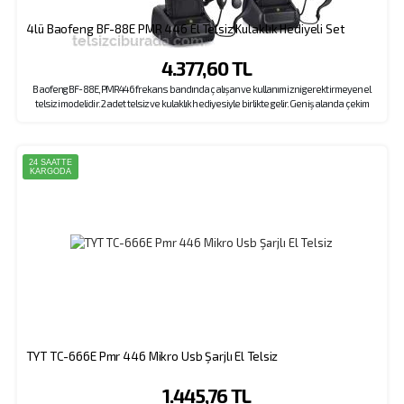
4lü Baofeng BF-88E PMR 446 El Telsiz Kulaklık Hediyeli Set
4.377,60 TL
Baofeng BF-88E, PMR446 frekans bandında çalışan ve kullanım izni gerektirmeyen el
telsizi modelidir. 2 adet telsiz ve kulaklık hediyesiyle birlikte gelir. Geniş alanda çekim
mesafesi vardır.
24 SAATTE
KARGODA
TYT TC-666E Pmr 446 Mikro Usb Şarjlı El Telsiz
1.445,76 TL