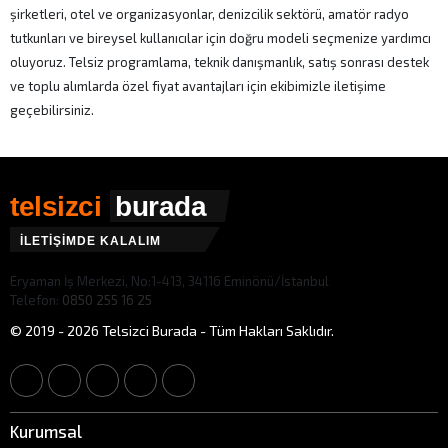
şirketleri, otel ve organizasyonlar, denizcilik sektörü, amatör radyo
tutkunları ve bireysel kullanıcılar için doğru modeli seçmenize yardımcı
oluyoruz. Telsiz programlama, teknik danışmanlık, satış sonrası destek
ve toplu alımlarda özel fiyat avantajları için ekibimizle iletişime
geçebilirsiniz.
telsizci
burada
İLETİŞİMDE KALALIM
Eryaman İş Merkezi, No:1-413, 34116 Eminönü/İstanbul
Telefon:
0850 255 16 25
© 2019 - 2026 Telsizci Burada - Tüm Hakları Saklıdır.
Kurumsal