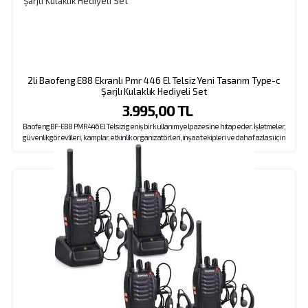
2li Baofeng E88 Ekranlı Pmr 446 El Telsiz Yeni Tasarım Type-c
Şarjlı Kulaklık Hediyeli Set
3.995,00 TL
Baofeng BF-E88 PMR 446 El Telsizi geniş bir kullanım yelpazesine hitap eder. İşletmeler,
güvenlik görevlileri, kamplar, etkinlik organizatörleri, inşaat ekipleri ve daha fazlası için
mükemmel bir iletişim çözümü sunar. Sağlam tasarımı, yüksek performansı ve kullanıcı
dostu özellikleriyle öne çıkar. Menüsünde kolay kanal seçme, melodili çağrı gönderme,
el feneri özellikleri ön plandadır. Ürünümüz kampanya kapsamında kulaklık hediyelidir.