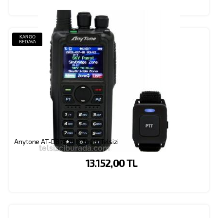
KARGO
BEDAVA
Anytone AT-D878UV II Plus El Telsizi
13.152,00 TL