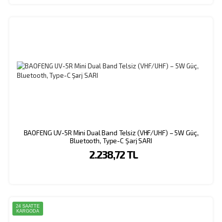
taşınabilen Baofeng Uv-82x el telsizi, amatör lisans sahibi kullanıcıların telsiz ihtiyaçları
için uygun özellikleriyle sıklıkla tercih edilen modellerden biridir.
BAOFENG UV-5R Mini Dual Band Telsiz (VHF/UHF) – 5W Güç,
Bluetooth, Type-C Şarj SARI
2.238,72 TL
24 SAATTE
KARGODA