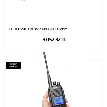
TYT TH-UV98 Dual Band UHF+VHF El Telsizi
3.052,32 TL
KARGO
BEDAVA