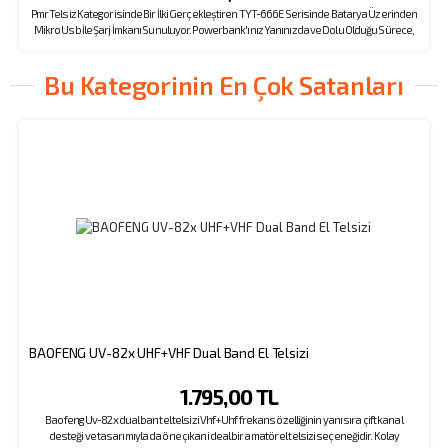
Pmr Telsiz Kategorisinde Bir İlki Gerçekleştiren TYT-666E Serisinde Batarya Üzerinden
Mikro Usb İle Şarj İmkanı Sunuluyor. Powerbank'ınız Yanınızda ve Dolu Olduğu Sürece,
Elektriğe Erişiminiz Olmasa Bile Telsizinizi Şarj Ederek Görüşmeye Devam Edebilirsiniz.
Ses Karıştırma Özelliği İçin Açıklamaya Mutlaka Göz Atın.
Bu Kategorinin En Çok Satanları
BAOFENG UV-82x UHF+VHF Dual Band El Telsizi
1.795,00 TL
Baofeng Uv-82x dual bant el telsizi Vhf+Uhf frekans özelliğinin yanı sıra çift kanal
desteği ve tasarımıyla da öne çıkan ideal bir amatör el telsizi seçeneğidir. Kolay