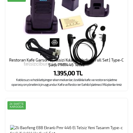
Restoran Kafe Garson El Telsizi Kulaklık Hediyeli Full Set | Type-C
Şarjlı PMR446 Telsiz
1.395,00 TL
Kablosuz ve hızlı iletişim gereken mekanlar, özellikle kafe ve restoran işletme
operasyon yönetimi için uygundur. Kafe ve Restoran Sahibi İşletmeci Müşterilerimiz
Tarafından Sıklıkla Tercih Edilen Model, Kulaklık Hediyeli Kampanyası İle Dikkat Çekiyor.
Kampanyamızda Her Sipariş Başına Sadece 1 Adet Kulaklık Değil, Her Bir Cihaza 1 Adet
Kulaklık Eklenmektedir. 10 Adet Telsize 10 Adet , 20 Adet Telsize 20 Adet Kulaklık, 30 Adet
Telsize 30 Adet Kulaklık .. Gönderilmektedir.
24 SAATTE
KARGODA