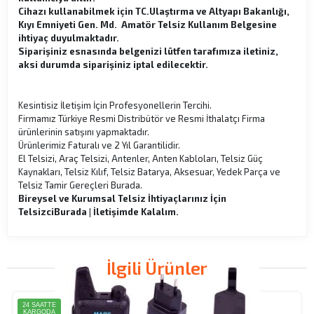
Cihazı kullanabilmek için TC.Ulaştırma ve Altyapı Bakanlığı,
Kıyı Emniyeti Gen. Md. Amatör Telsiz Kullanım Belgesine
ihtiyaç duyulmaktadır.
Siparişiniz esnasında belgenizi lütfen tarafımıza iletiniz,
aksi durumda siparişiniz iptal edilecektir.
Kesintisiz İletişim İçin Profesyonellerin Tercihi.
Firmamız Türkiye Resmi Distribütör ve Resmi İthalatçı Firma
ürünlerinin satışını yapmaktadır.
Ürünlerimiz Faturalı ve 2 Yıl Garantilidir.
El Telsizi, Araç Telsizi, Antenler, Anten Kabloları, Telsiz Güç
Kaynakları, Telsiz Kılıf, Telsiz Batarya, Aksesuar, Yedek Parça ve
Telsiz Tamir Gereçleri Burada.
Bireysel ve Kurumsal Telsiz İhtiyaçlarınız İçin
Telsizci
Burada | İletişimde Kalalım.
İlgili Ürünler
24 SAATTE
KARGODA