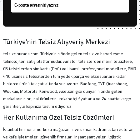
E-posta adresi
Türkiye'nin Telsiz Alışveriş Merkezi
telsizciburada.com, Türkiye'nin önde gelen telsiz ve haberleşme
teknolojileri satış platformudur. Amatör telsizlerden marin telsizlere,
CB telsizlerden sim kartlı (PoC) ve lisanslı profesyonel modellere, PMR
446 lisanssız telsizlerden tüm yedek parça ve aksesuarlara kadar
binlerce ürünü tek çatı altında sunuyoruz. Baofeng, TYT, Quansheng,
Wouxun, Motorola, Kenwood, Aselsan gibi dünyanın önde gelen
markalarının orijinal ürünlerini, rekabetçi fiyatlarla ve 24 saatte kargo
garantisiyle kapınıza teslim ediyoruz.
Her Kullanıma Özel Telsiz Çözümleri
İstanbul Eminönü merkezli mağazamız ve uzman kadromuzla; restoran
ve kafe işletmeleri, güvenlik firmaları, inşaat şantiyeleri, lojistik