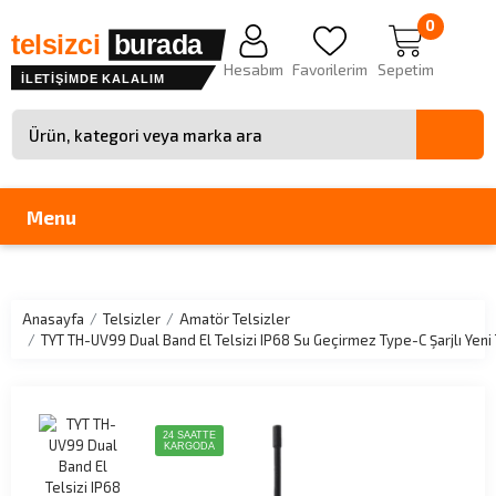
0
telsizci
burada
Hesabım
Favorilerim
Sepetim
İLETİŞİMDE KALALIM
Site içinde arama
Menu
Anasayfa
Telsizler
Amatör Telsizler
TYT TH-UV99 Dual Band El Telsizi IP68 Su Geçirmez Type-C Şarjlı Yeni
24 SAATTE
KARGODA