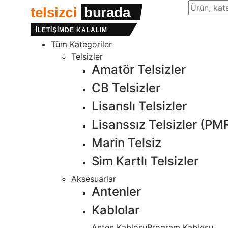
Site içind
telsizci
burada
İLETİŞİMDE KALALIM
Tüm Kategoriler
Telsizler
Amatör Telsizler
CB Telsizler
Lisanslı Telsizler
Lisanssız Telsizler (PM
Marin Telsiz
Sim Kartlı Telsizler
Aksesuarlar
Antenler
Kablolar
Anten Kablosu
Program Kablosu